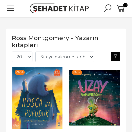
0
Ross Montgomery - Yazarın
kitapları
-%
34
-%
37