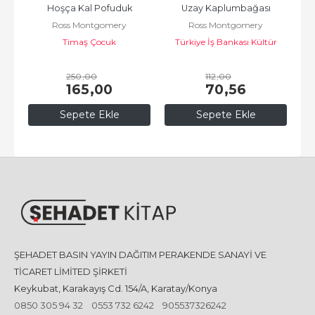
Hoşça Kal Pofuduk
Uzay Kaplumbağası
Ross Montgomery
Ross Montgomery
Timaş Çocuk
Türkiye İş Bankası Kültür
Yayınları
250
,00
112
,00
165
,00
70
,56
Sepete Ekle
Sepete Ekle
ŞEHADET BASIN YAYIN DAĞITIM PERAKENDE SANAYİ VE
TİCARET LİMİTED ŞİRKETİ
Keykubat, Karakayış Cd. 154/A, Karatay/Konya
0850 305 94 32
0553 732 6242
905537326242