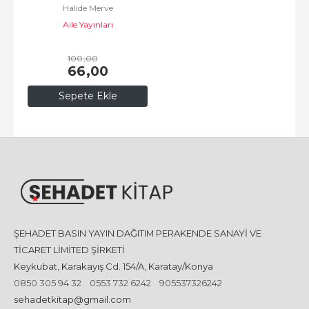
Halide Merve
Aile Yayınları
100
,00
66
,00
Sepete Ekle
ŞEHADET BASIN YAYIN DAĞITIM PERAKENDE SANAYİ VE
TİCARET LİMİTED ŞİRKETİ
Keykubat, Karakayış Cd. 154/A, Karatay/Konya
0850 305 94 32
0553 732 6242
905537326242
sehadetkitap@gmail.com