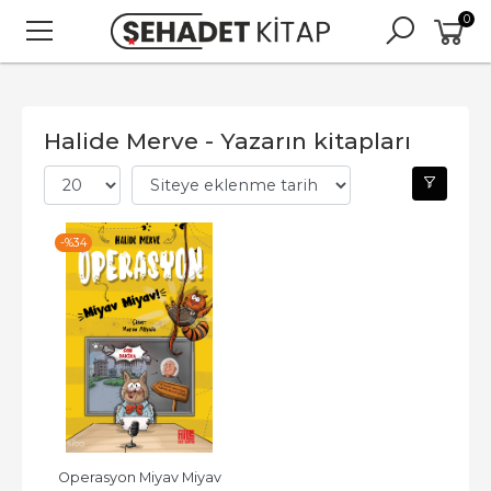
0
Halide Merve - Yazarın kitapları
-%
34
Operasyon Miyav Miyav