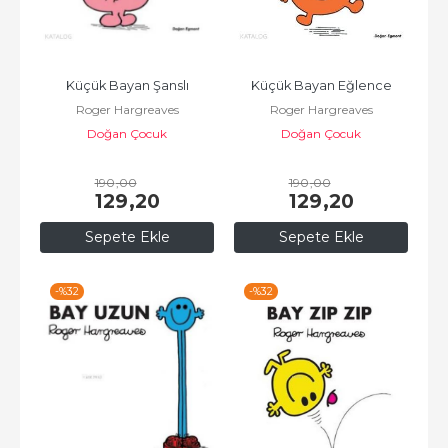
Küçük Bayan Şanslı
Küçük Bayan Eğlence
Roger Hargreaves
Roger Hargreaves
Doğan Çocuk
Doğan Çocuk
190
,00
190
,00
129
,20
129
,20
Sepete Ekle
Sepete Ekle
-%
32
-%
32