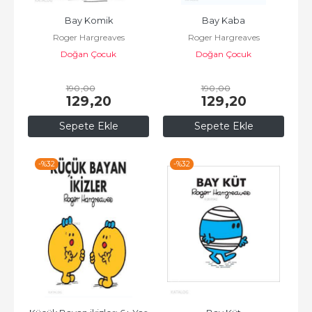
Bay Komik
Bay Kaba
Roger Hargreaves
Roger Hargreaves
Doğan Çocuk
Doğan Çocuk
190
,00
190
,00
129
,20
129
,20
Sepete Ekle
Sepete Ekle
-%
32
-%
32