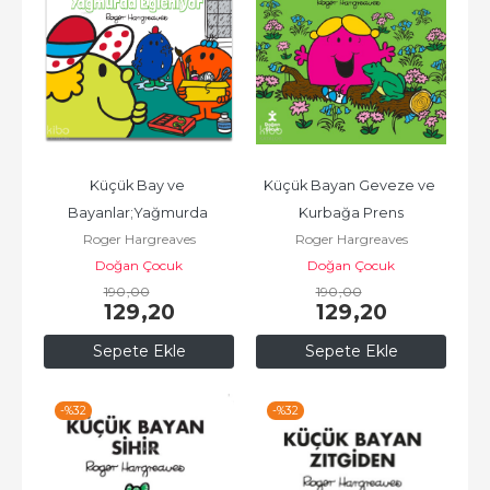
Küçük Bay ve 
Küçük Bayan Geveze ve 
Bayanlar;Yağmurda 
Kurbağa Prens
Roger Hargreaves
Roger Hargreaves
Eğleniyor
Doğan Çocuk
Doğan Çocuk
190
,00
190
,00
129
,20
129
,20
Sepete Ekle
Sepete Ekle
-%
32
-%
32