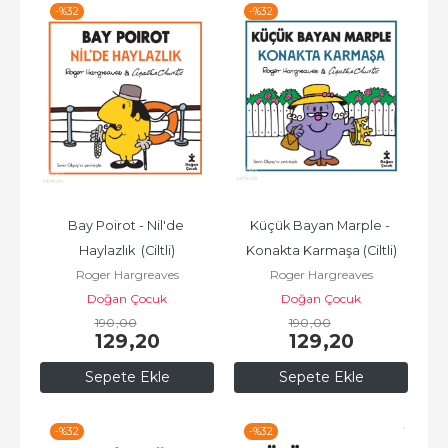
-%
32
-%
32
Bay Poirot - Nil'de 
Küçük Bayan Marple - 
Haylazlık  (Ciltli)
Konakta Karmaşa (Ciltli)
Roger Hargreaves
Roger Hargreaves
Doğan Çocuk
Doğan Çocuk
190
,00
190
,00
129
,20
129
,20
Sepete Ekle
Sepete Ekle
-%
32
-%
32