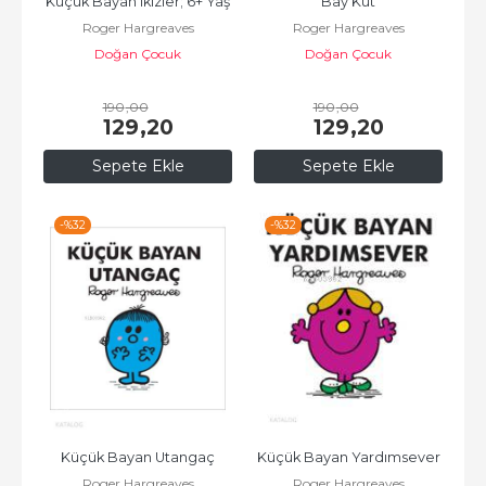
Küçük Bayan ikizler; 6+ Yaş
Bay Küt
Roger Hargreaves
Roger Hargreaves
Doğan Çocuk
Doğan Çocuk
190
,00
190
,00
129
,20
129
,20
Sepete Ekle
Sepete Ekle
-%
32
-%
32
Küçük Bayan Utangaç
Küçük Bayan Yardımsever
Roger Hargreaves
Roger Hargreaves