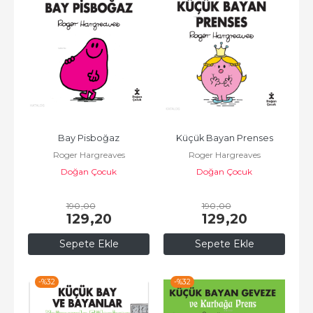
Bay Pisboğaz
Küçük Bayan Prenses
Roger Hargreaves
Roger Hargreaves
Doğan Çocuk
Doğan Çocuk
190
,00
190
,00
129
,20
129
,20
Sepete Ekle
Sepete Ekle
-%
32
-%
32