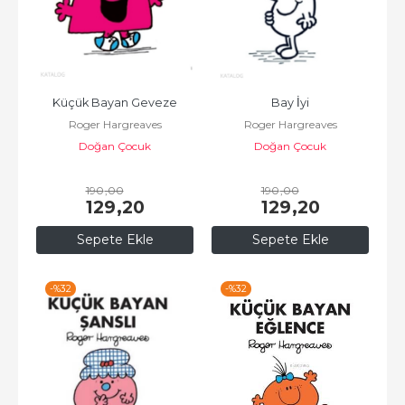
Küçük Bayan Geveze
Bay İyi
Roger Hargreaves
Roger Hargreaves
Doğan Çocuk
Doğan Çocuk
190
,00
190
,00
129
,20
129
,20
Sepete Ekle
Sepete Ekle
-%
32
-%
32