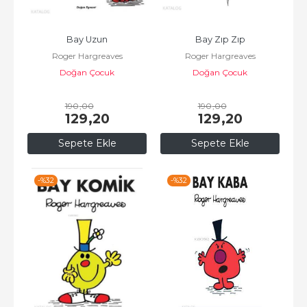
Bay Uzun
Bay Zıp Zıp
Roger Hargreaves
Roger Hargreaves
Doğan Çocuk
Doğan Çocuk
190
,00
190
,00
129
,20
129
,20
Sepete Ekle
Sepete Ekle
-%
32
-%
32