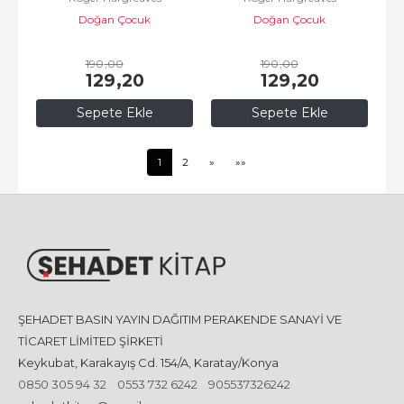
Doğan Çocuk
Doğan Çocuk
190
,00
190
,00
129
,20
129
,20
Sepete Ekle
Sepete Ekle
1
2
»
»»
ŞEHADET BASIN YAYIN DAĞITIM PERAKENDE SANAYİ VE
TİCARET LİMİTED ŞİRKETİ
Keykubat, Karakayış Cd. 154/A, Karatay/Konya
0850 305 94 32
0553 732 6242
905537326242