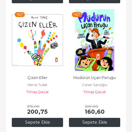
-%
27
-%
27
Çizen Eller
Müdürün Uçan Peruğu
Herve Tullet
Caner Sarıoğlu
Timaş Çocuk
Timaş Çocuk
275
,00
220
,00
200
,75
160
,60
Sepete Ekle
Sepete Ekle