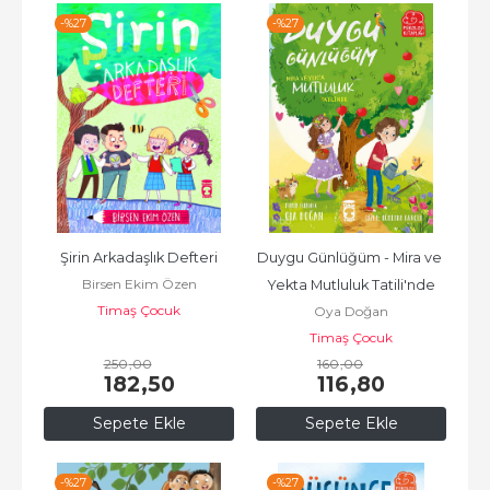
-%
27
-%
27
Şirin Arkadaşlık Defteri
Duygu Günlüğüm - Mira ve 
Birsen Ekim Özen
Yekta Mutluluk Tatili'nde
Timaş Çocuk
Oya Doğan
Timaş Çocuk
250
,00
160
,00
182
,50
116
,80
Sepete Ekle
Sepete Ekle
-%
27
-%
27