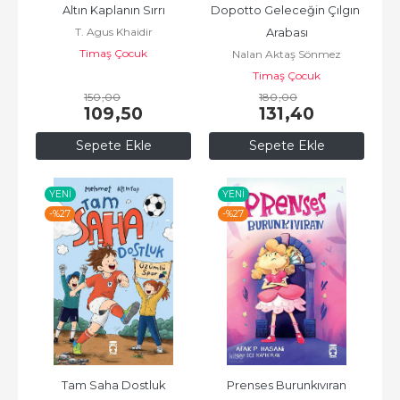
Altın Kaplanın Sırrı
Dopotto Geleceğin Çılgın 
T. Agus Khaidir
Arabası
Timaş Çocuk
Nalan Aktaş Sönmez
Timaş Çocuk
150
,00
180
,00
109
,50
131
,40
Sepete Ekle
Sepete Ekle
YENI
YENI
-%
27
-%
27
Tam Saha Dostluk
Prenses Burunkıvıran