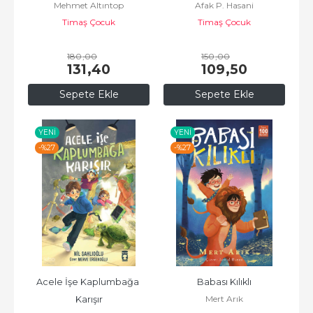
Mehmet Altıntop
Afak P. Hasani
Timaş Çocuk
Timaş Çocuk
180
,00
150
,00
131
,40
109
,50
Sepete Ekle
Sepete Ekle
YENI
YENI
-%
27
-%
27
Acele İşe Kaplumbağa 
Babası Kılıklı
Mert Arık
Karışır