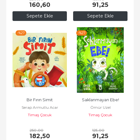
160
,60
91
,25
Sepete Ekle
Sepete Ekle
-%
27
-%
27
Bir Fırın Simit
Saklanmayan Ebe!
Serap Armutlu Acar
Ömür Uzel
Timaş Çocuk
Timaş Çocuk
250
,00
125
,00
182
,50
91
,25