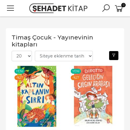
0
Timaş Çocuk - Yayınevinin
kitapları
YENI
YENI
-%
27
-%
27