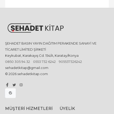
ŞEHADET BASIN YAYIN DAĞITIM PERAKENDE SANAYİ VE
TİCARET LİMİTED ŞİRKETİ
Keykubat, Karakayış Cd. 154/A, Karatay/Konya
0850 305 94 32
0553 732 6242
905537326242
sehadetkitap@gmail.com
© 2026 sehadetkitap.com
MÜŞTERI HIZMETLERI
ÜYELIK