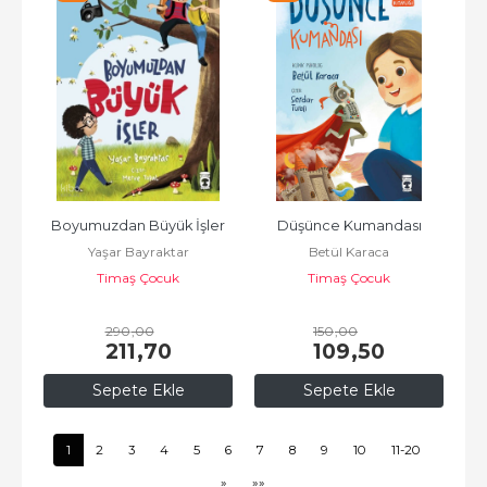
Boyumuzdan Büyük İşler
Düşünce Kumandası
Yaşar Bayraktar
Betül Karaca
Timaş Çocuk
Timaş Çocuk
290
,00
150
,00
211
,70
109
,50
Sepete Ekle
Sepete Ekle
1
2
3
4
5
6
7
8
9
10
11-20
»
»»