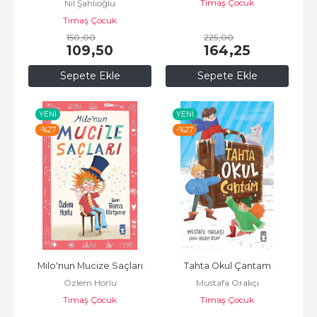
Timaş Çocuk
Nil Şahlıoğlu
Timaş Çocuk
150
,00
225
,00
109
,50
164
,25
Sepete Ekle
Sepete Ekle
YENI
YENI
-%
27
-%
27
Milo'nun Mucize Saçları
Tahta Okul Çantam
Özlem Horlu
Mustafa Orakçı
Timaş Çocuk
Timaş Çocuk