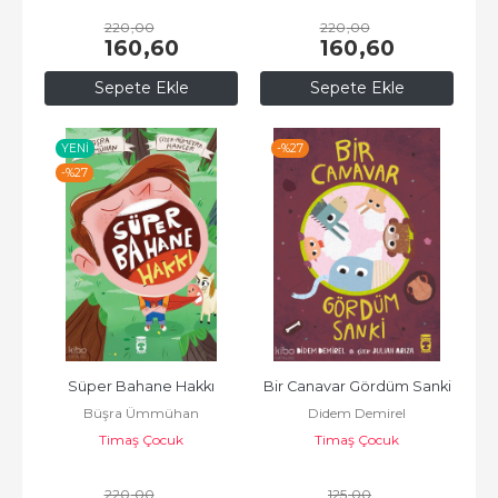
220
,00
220
,00
160
,60
160
,60
Sepete Ekle
Sepete Ekle
YENI
-%
27
-%
27
Süper Bahane Hakkı
Bir Canavar Gördüm Sanki
Büşra Ümmühan
Didem Demirel
Timaş Çocuk
Timaş Çocuk
220
,00
125
,00