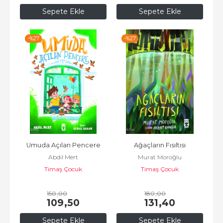
Sepete Ekle
Sepete Ekle
-%
27
-%
27
Umuda Açılan Pencere
Ağaçların Fısıltısı
Abdil Mert
Murat Moroğlu
Timaş Çocuk
Timaş Çocuk
150
,00
180
,00
109
,50
131
,40
Sepete Ekle
Sepete Ekle