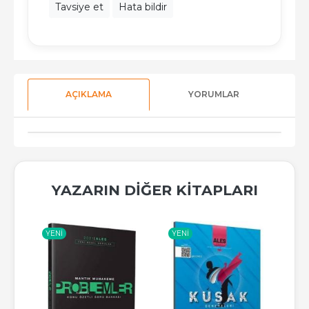
Tavsiye et
Hata bildir
AÇIKLAMA
YORUMLAR
YAZARIN DIĞER KITAPLARI
YENI
YENI
YE