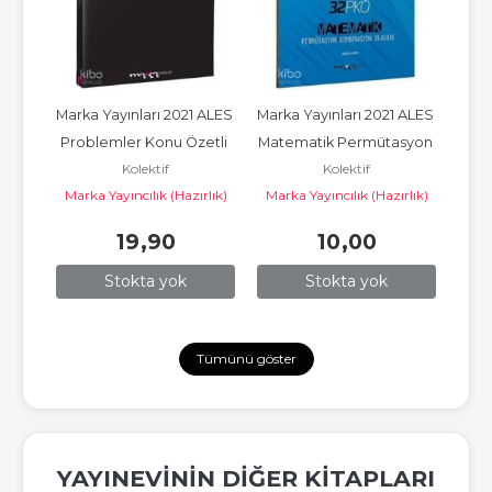
ınıf 
Marka Yayınları 2021 ALES 
Marka Yayınları 2021 ALES 
Mark
 
Problemler Konu Özetli 
Matematik Permütasyon 
Yeni
Kolektif
Kolektif
Yeni Nesil Soru Bankası
Kombinasyon Olasılık...
4x2
nları
Marka Yayıncılık (Hazırlık)
Marka Yayıncılık (Hazırlık)
Mark
19
,90
10
,00
Stokta yok
Stokta yok
Tümünü göster
YAYINEVININ DIĞER KITAPLARI