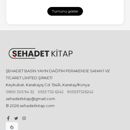
Tümünü göster
ŞEHADET BASIN YAYIN DAĞITIM PERAKENDE SANAYİ VE
TİCARET LİMİTED ŞİRKETİ
Keykubat, Karakayış Cd. 154/A, Karatay/Konya
0850 305 94 32
0553 732 6242
905537326242
sehadetkitap@gmail.com
© 2026 sehadetkitap.com