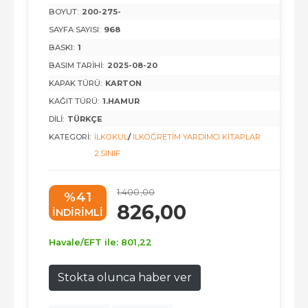
BOYUT:
200-275-
SAYFA SAYISI:
968
BASKI:
1
BASIM TARIHI:
2025-08-20
KAPAK TÜRÜ:
KARTON
KAĞIT TÜRÜ:
1.HAMUR
DILI:
TÜRKÇE
KATEGORI:
İLKOKUL
/
İLKÖĞRETIM YARDIMCI KITAPLAR
2.SINIF
1.400
,00
%41
826
,00
INDIRIMLI
Havale/EFT ile:
801
,22
Stokta olunca haber ver