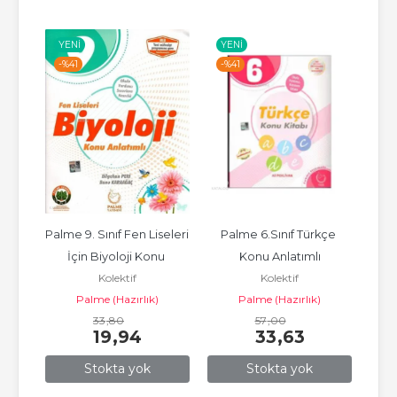
YENI
YENI
YE
-%
41
-%
41
-%
Soru 
Palme 9. Sınıf Fen Liseleri 
Palme 6.Sınıf Türkçe 
Palm
İçin Biyoloji Konu 
Konu Anlatımlı
Kolektif
Kolektif
Anlatımlı
Palme (Hazırlık)
Palme (Hazırlık)
33
,80
57
,00
19
,94
33
,63
Stokta yok
Stokta yok