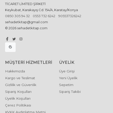
TİCARET LİMİTED ŞİRKETİ
Keykubat, Karakayış Cd. 154/A, Karatay/Konya
0850 305 94 32
0553 732 6242
905537326242
sehadetkitap@gmail.com
© 2026 sehadetkitap.com
MÜŞTERI HIZMETLERI
ÜYELIK
Hakkımızda
Üye Girişi
Kargo ve Teslimat
Yeni Üyelik
Gizlilik ve Güvenlik
Sepetim
Sipariş Koşulları
Sipariş Takibi
Üyelik Koşulları
Çerez Politikası
KVKK Aydınlatma Metni