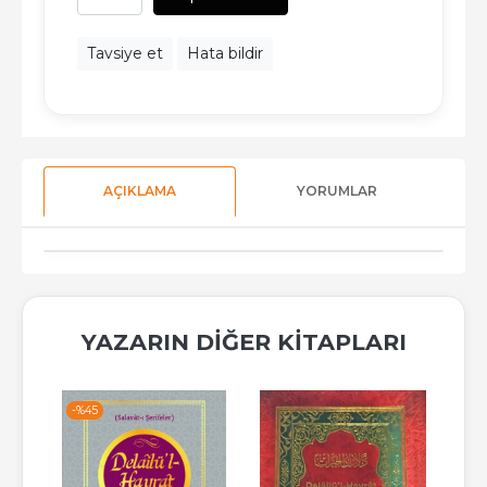
Tavsiye et
Hata bildir
AÇIKLAMA
YORUMLAR
YAZARIN DIĞER KITAPLARI
-%
45
-%