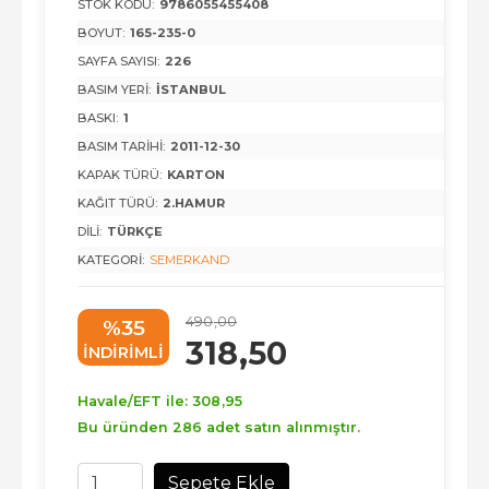
STOK KODU:
9786055455408
BOYUT:
165-235-0
SAYFA SAYISI:
226
BASIM YERI:
İSTANBUL
BASKI:
1
BASIM TARIHI:
2011-12-30
KAPAK TÜRÜ:
KARTON
KAĞIT TÜRÜ:
2.HAMUR
DILI:
TÜRKÇE
KATEGORI:
SEMERKAND
490
,00
%35
318
,50
INDIRIMLI
Havale/EFT ile:
308
,95
Bu üründen 286 adet satın alınmıştır.
Sepete Ekle