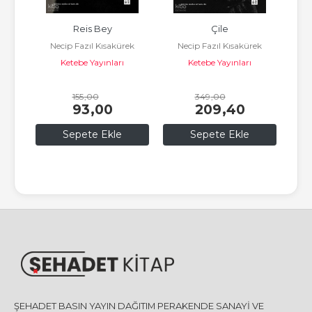
kın 
Reis Bey
Çile
B
Necip Fazıl Kısakürek
Necip Fazıl Kısakürek
N
i
Ketebe Yayınları
Ketebe Yayınları
155
,00
349
,00
93
,00
209
,40
Sepete Ekle
Sepete Ekle
ŞEHADET BASIN YAYIN DAĞITIM PERAKENDE SANAYİ VE