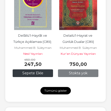
ât-ı 
Delâilü’l-Hayrât ve 
Delailü'l-Hayrat ve 
Ka
Türkçe Açıklaması (Ciltli); 
Günlük Dualar (Ciltli)
Ha
yman
Muhammed B. Süleyman
Muhammed B. Süleyman
Muh
Salavat-ı Şerifeler
vi
Nesil Yayınları
El-Cezuli
Kur'an Dünyası Yayınları
El-Cezuli
450
,00
247
,50
750
,00
Sepete Ekle
Stokta yok
Tümünü göster