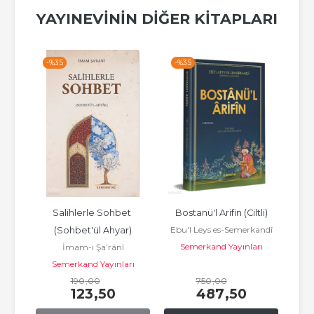
YAYINEVININ DIĞER KITAPLARI
-%
35
-%
35
-%
 
Salihlerle Sohbet 
Bostanü'l Arifin (Ciltli)
S
Ebu'l Leys es-Semerkandî
atı 
(Sohbet'ül Ahyar)
Derg
Semerkand Yayınları
İmam-ı Şa’rânî
rı
Semerkand Yayınları
S
190
,00
750
,00
123
,50
487
,50