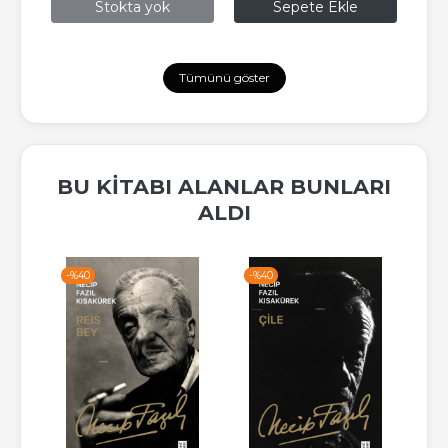
Stokta yok
Sepete Ekle
Tümünü göster
BU KITABI ALANLAR BUNLARI
ALDI
-%
40
-%
40
-%