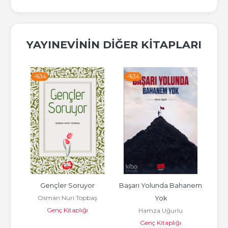
YAYINEVININ DIĞER KITAPLARI
-%
34
-%
34
-%
otlar
Gençler Soruyor
Başarı Yolunda Bahanem 
i
Osman Nuri Topbaş
Yok
Genç Kitaplığı
Hamza Uğurlu
Genç Kitaplığı