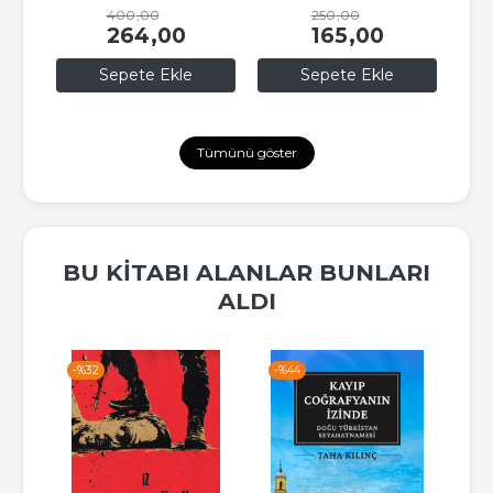
400
,00
250
,00
264
,00
165
,00
Sepete Ekle
Sepete Ekle
Tümünü göster
BU KITABI ALANLAR BUNLARI
ALDI
-%
32
-%
44
-%