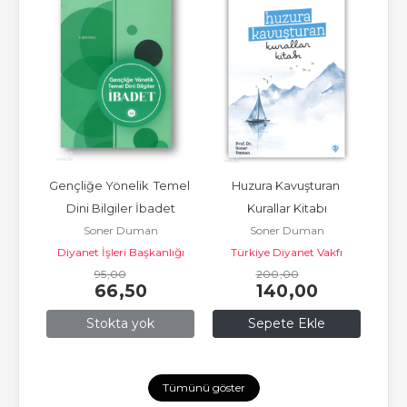
Gençliğe Yönelik  Temel 
Huzura Kavuşturan 
İnsa
inde 
Dini Bilgiler İbadet
Kurallar Kitabı
A
Soner Duman
Soner Duman
l 
Diyanet İşleri Başkanlığı
Türkiye Diyanet Vakfı
95
,00
200
Yayınları
,00
66
,50
140
,00
Stokta yok
Sepete Ekle
Tümünü göster