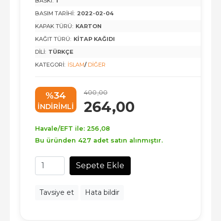
BASKI:
1
BASIM TARIHI:
2022-02-04
KAPAK TÜRÜ:
KARTON
KAĞIT TÜRÜ:
KITAP KAĞIDI
DILI:
TÜRKÇE
KATEGORI:
İSLAM
/
DIĞER
400
,00
%34
264
,00
INDIRIMLI
Havale/EFT ile:
256
,08
Bu üründen 427 adet satın alınmıştır.
Sepete Ekle
Tavsiye et
Hata bildir