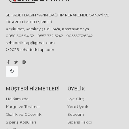
ŞEHADET BASIN YAYIN DAĞITIM PERAKENDE SANAYİ VE
TİCARET LİMİTED ŞİRKETİ
Keykubat, Karakayış Cd. 154/A, Karatay/Konya
0850 305 94 32
0553 732 6242
905537326242
sehadetkitap@gmail.com
© 2026 sehadetkitap.com
MÜŞTERI HIZMETLERI
ÜYELIK
Hakkımızda
Üye Girişi
Kargo ve Teslimat
Yeni Üyelik
Gizlilik ve Güvenlik
Sepetim
Sipariş Koşulları
Sipariş Takibi