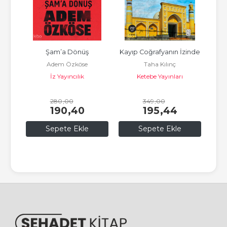
nda
Şam’a Dönüş
Kayıp Coğrafyanın İzinde
med
Adem Özköse
Taha Kılınç
İz Yayıncılık
Ketebe Yayınları
280
,00
349
,00
190
,40
195
,44
Sepete Ekle
Sepete Ekle