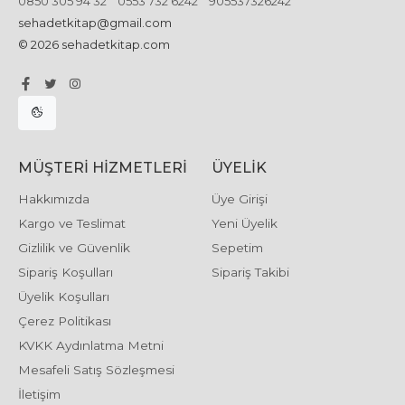
0850 305 94 32
0553 732 6242
905537326242
sehadetkitap@gmail.com
© 2026 sehadetkitap.com
MÜŞTERI HIZMETLERI
ÜYELIK
Hakkımızda
Üye Girişi
Kargo ve Teslimat
Yeni Üyelik
Gizlilik ve Güvenlik
Sepetim
Sipariş Koşulları
Sipariş Takibi
Üyelik Koşulları
Çerez Politikası
KVKK Aydınlatma Metni
Mesafeli Satış Sözleşmesi
İletişim