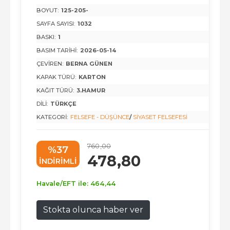
BOYUT:
125-205-
SAYFA SAYISI:
1032
BASKI:
1
BASIM TARIHI:
2026-05-14
ÇEVIREN:
BERNA GÜNEN
KAPAK TÜRÜ:
KARTON
KAĞIT TÜRÜ:
3.HAMUR
DILI:
TÜRKÇE
KATEGORI:
FELSEFE - DÜŞÜNCE
/
SIYASET FELSEFESI
760
,00
%37
478
,80
INDIRIMLI
Havale/EFT ile:
464
,44
Stokta olunca haber ver