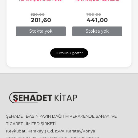
Yayınları
Yayınları
ltür
Tür
320
,00
700
,00
201
,60
441
,00
Stokta yok
Stokta yok
Tümünü göster
ŞEHADET BASIN YAYIN DAĞITIM PERAKENDE SANAYİ VE
TİCARET LİMİTED ŞİRKETİ
Keykubat, Karakayış Cd. 154/A, Karatay/Konya