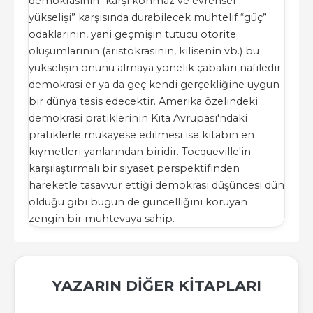
demokrasinin “karşı konmaz ve evrensel
yükselişi” karşısında durabilecek muhtelif “güç”
odaklarının, yani geçmişin tutucu otorite
oluşumlarının (aristokrasinin, kilisenin vb.) bu
yükselişin önünü almaya yönelik çabaları nafiledir;
demokrasi er ya da geç kendi gerçekliğine uygun
bir dünya tesis edecektir. Amerika özelindeki
demokrasi pratiklerinin Kıta Avrupası'ndaki
pratiklerle mukayese edilmesi ise kitabın en
kıymetleri yanlarından biridir. Tocqueville'in
karşılaştırmalı bir siyaset perspektifinden
hareketle tasavvur ettiği demokrasi düşüncesi dün
olduğu gibi bugün de güncelliğini koruyan
zengin bir muhtevaya sahip.
YAZARIN DIĞER KITAPLARI