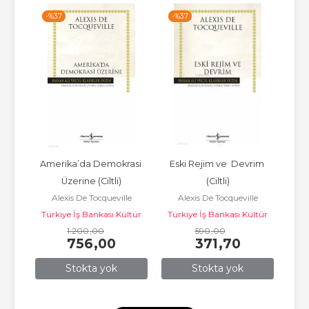
-%
37
-%
37
-%
rim
Amerika’da Demokrasi 
Eski Rejim ve  Devrim 
Es
le
A
Üzerine (Ciltli)
(Ciltli)
Tür
Alexis De Tocqueville
Alexis De Tocqueville
Türkiye İş Bankası Kültür
Türkiye İş Bankası Kültür
1.200
Yayınları
,00
590
Yayınları
,00
756
,00
371
,70
Stokta yok
Stokta yok