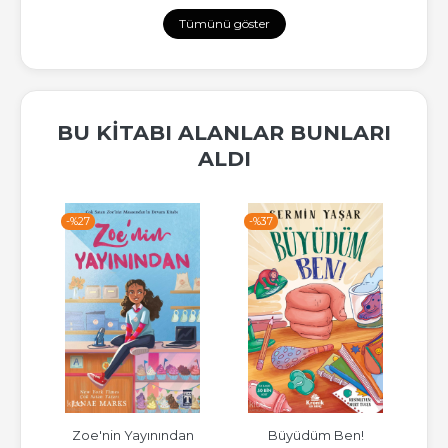
Tümünü göster
BU KITABI ALANLAR BUNLARI
ALDI
-%
37
-%
27
ayınından
Büyüdüm Ben!
İkimizin Dünyası