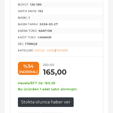
BOYUT:
135-195-
SAYFA SAYISI:
152
BASKI:
1
BASIM TARIHI:
2026-03-27
KAPAK TÜRÜ:
KARTON
KAĞIT TÜRÜ:
1.HAMUR
DILI:
TÜRKÇE
KATEGORI:
ÇOCUK - GENÇ
/
ROMAN
250
,00
%34
165
,00
INDIRIMLI
Havale/EFT ile:
160
,05
Bu üründen 1 adet satın alınmıştır.
Stokta olunca haber ver