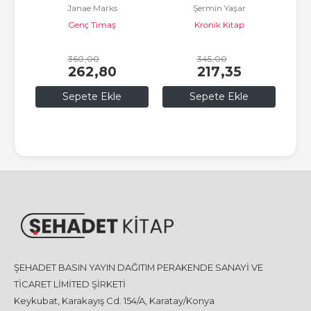
 Marks
Şermin Yaşar
Katya Balen
Timaş
Kronik Kitap
Genç Timaş
0
345
,00
330
,00
,80
217
,35
240
,90
e Ekle
Sepete Ekle
Sepete Ekle
ŞEHADET BASIN YAYIN DAĞITIM PERAKENDE SANAYİ VE
TİCARET LİMİTED ŞİRKETİ
Keykubat, Karakayış Cd. 154/A, Karatay/Konya