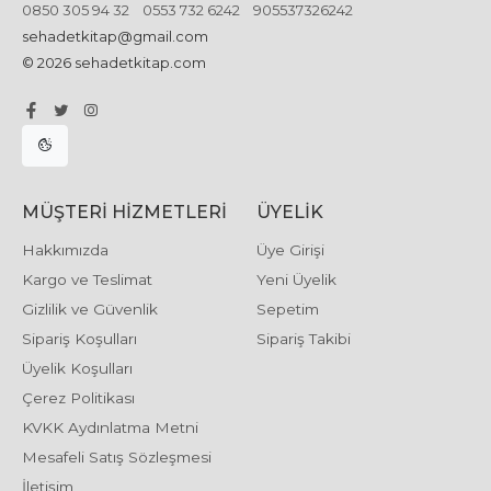
0850 305 94 32
0553 732 6242
905537326242
sehadetkitap@gmail.com
© 2026 sehadetkitap.com
MÜŞTERI HIZMETLERI
ÜYELIK
Hakkımızda
Üye Girişi
Kargo ve Teslimat
Yeni Üyelik
Gizlilik ve Güvenlik
Sepetim
Sipariş Koşulları
Sipariş Takibi
Üyelik Koşulları
Çerez Politikası
KVKK Aydınlatma Metni
Mesafeli Satış Sözleşmesi
İletişim