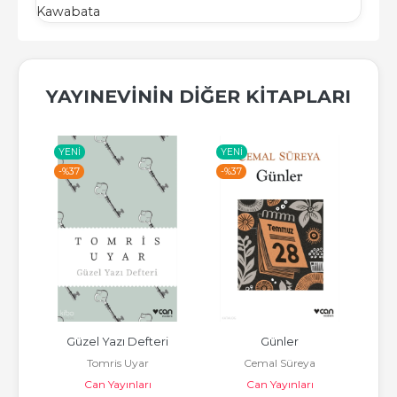
Kawabata
YAYINEVININ DIĞER KITAPLARI
YENI
YENI
-%
-%
37
-%
37
r
Güzel Yazı Defteri
Günler
Tomris Uyar
Cemal Süreya
Can Yayınları
Can Yayınları