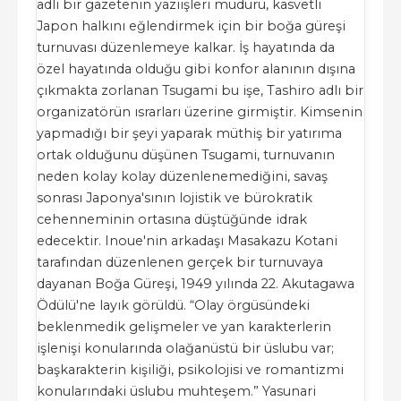
adlı bir gazetenin yazıişleri müdürü, kasvetli
Japon halkını eğlendirmek için bir boğa güreşi
turnuvası düzenlemeye kalkar. İş hayatında da
özel hayatında olduğu gibi konfor alanının dışına
çıkmakta zorlanan Tsugami bu işe, Tashiro adlı bir
organizatörün ısrarları üzerine girmiştir. Kimsenin
yapmadığı bir şeyi yaparak müthiş bir yatırıma
ortak olduğunu düşünen Tsugami, turnuvanın
neden kolay kolay düzenlenemediğini, savaş
sonrası Japonya'sının lojistik ve bürokratik
cehenneminin ortasına düştüğünde idrak
edecektir. Inoue'nin arkadaşı Masakazu Kotani
tarafından düzenlenen gerçek bir turnuvaya
dayanan Boğa Güreşi, 1949 yılında 22. Akutagawa
Ödülü'ne layık görüldü. “Olay örgüsündeki
beklenmedik gelişmeler ve yan karakterlerin
işlenişi konularında olağanüstü bir üslubu var;
başkarakterin kişiliği, psikolojisi ve romantizmi
konularındaki üslubu muhteşem.” Yasunari