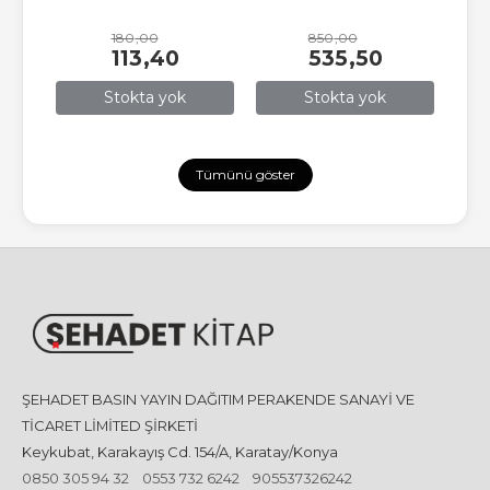
180
,00
850
,00
113
,40
535
,50
Stokta yok
Stokta yok
Tümünü göster
ŞEHADET BASIN YAYIN DAĞITIM PERAKENDE SANAYİ VE
TİCARET LİMİTED ŞİRKETİ
Keykubat, Karakayış Cd. 154/A, Karatay/Konya
0850 305 94 32
0553 732 6242
905537326242