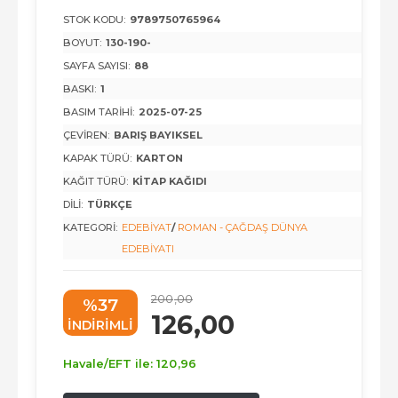
STOK KODU:
9789750765964
BOYUT:
130-190-
SAYFA SAYISI:
88
BASKI:
1
BASIM TARIHI:
2025-07-25
ÇEVIREN:
BARIŞ BAYIKSEL
KAPAK TÜRÜ:
KARTON
KAĞIT TÜRÜ:
KITAP KAĞIDI
DILI:
TÜRKÇE
KATEGORI:
EDEBIYAT
/
ROMAN - ÇAĞDAŞ DÜNYA
EDEBIYATI
200
,00
%37
126
,00
INDIRIMLI
Havale/EFT ile:
120
,96