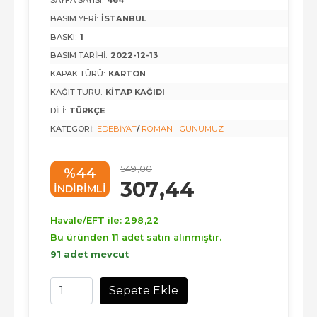
BASIM YERI:
İSTANBUL
BASKI:
1
BASIM TARIHI:
2022-12-13
KAPAK TÜRÜ:
KARTON
KAĞIT TÜRÜ:
KITAP KAĞIDI
DILI:
TÜRKÇE
KATEGORI:
EDEBIYAT
/
ROMAN - GÜNÜMÜZ
549
,00
%44
307
,44
INDIRIMLI
Havale/EFT ile:
298
,22
Bu üründen 11 adet satın alınmıştır.
91 adet mevcut
Sepete Ekle