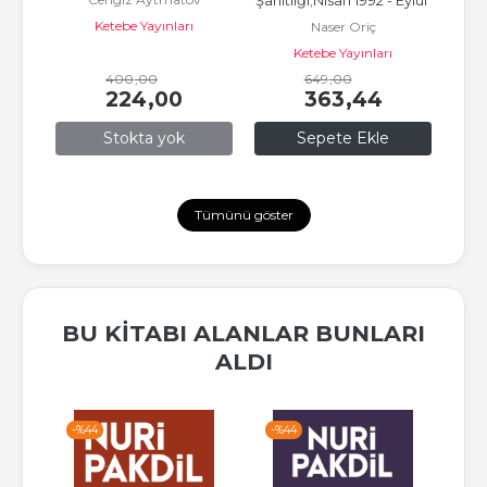
Şahitliği;Nisan 1992 - Eylül 
Ketebe Yayınları
Naser Oriç
Al
1994 - Doğu Bosna’da 
Ketebe Yayınları
(Orta...
400
,00
649
,00
224
,00
363
,44
Stokta yok
Sepete Ekle
Tümünü göster
BU KITABI ALANLAR BUNLARI
ALDI
-%
44
-%
44
-%