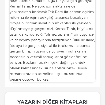
resmederek kendine özgü bir yaklaşım getiriyor
Kemal Tahir. Ne soru sormaktan ne de
yanılmaktan korkarak Tek Parti iktidarının eğitim
reformu ile rejim bekçiliği arasında bocalayan
projesini roman sanatının imkânları ile yeniden
düşünmeye çağırıyor bizi. Kemal Tahir, büyük bir
ustalıkla kurguladığı “ölmez tiplerini” bir düşünce
ve deneyim panayırında tartıştırıyor. Ülkü ile irade,
ütopya ile gerçek, siyasal ile toplumsal arasında
gergin bir ipin üzerinde yürüyen muhakeme
becerisinin verimli sonuç-larını gözler önüne
seriyor. Bozkırın bozkır, çekirdeğin çekirdek
olarak kalmasındaki sır ne anlatır bize? Büyük
romancımız, en temelinde işte bu sorunun
peşine düşüyor bu kez.
YAZARIN DIĞER KITAPLARI