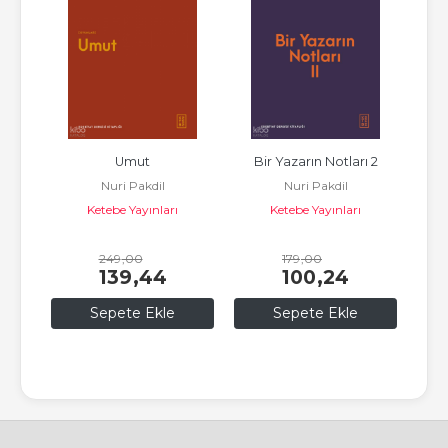
Umut
Bir Yazarın Notları 2
Bi
Nuri Pakdil
Nuri Pakdil
Ketebe Yayınları
Ketebe Yayınları
249
,00
179
,00
139
,44
100
,24
Sepete Ekle
Sepete Ekle