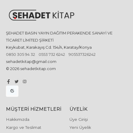
ŞEHADET BASIN YAYIN DAĞITIM PERAKENDE SANAYİ VE
TİCARET LİMİTED ŞİRKETİ
Keykubat, Karakayış Cd. 154/A, Karatay/Konya
0850 305 94 32
0553 732 6242
905537326242
sehadetkitap@gmail.com
© 2026 sehadetkitap.com
MÜŞTERI HIZMETLERI
ÜYELIK
Hakkımızda
Üye Girişi
Kargo ve Teslimat
Yeni Üyelik