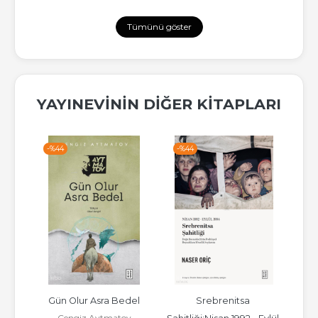
Tümünü göster
YAYINEVININ DIĞER KITAPLARI
-%
44
-%
44
-%
Rüya 
Gün Olur Asra Bedel
Srebrenitsa 
Sem
Cengiz Aytmatov