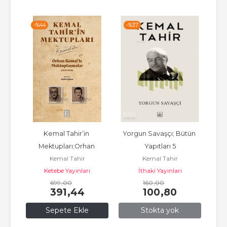
-%
44
-%
37
-%
Kemal Tahir’in 
Yorgun Savaşçı; Bütün 
Köy 
skı
Mektupları;Orhan 
Yapıtları 5
Kemal Tahir
Kemal Tahir
Kemal’le Mektuplaşmalar 
Ketebe Yayınları
İthaki Yayınları
(1940-1950)
699
,00
160
,00
391
,44
100
,80
Sepete Ekle
Stokta yok