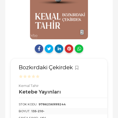
Bozkırdaki Çekirdek
Kemal Tahir
Ketebe Yayınları
STOK KODU:
9786256999244
BOYUT:
135-210-
SAYFA SAYISI:
464