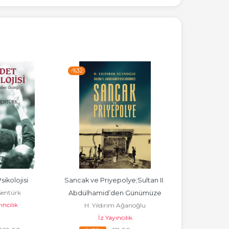
-%
32
-%
32
sikolojisi
Sancak ve Priyepolye;Sultan II. 
Yazarlığının Kı
Şentürk
Abdülhamid’den Günümüze
Cihan Aktaş
ıncılık
H. Yıldırım Ağanoğlu
Kol
İz Yayıncılık
İz Yay