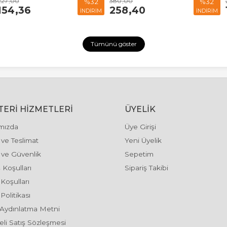
227
,00
380
,00
%32
%32
154
,36
258
,40
İNDİRİM
İNDİRİM
Tümünü göster
ERI HIZMETLERI
ÜYELIK
mızda
Üye Girişi
ve Teslimat
Yeni Üyelik
k ve Güvenlik
Sepetim
 Koşulları
Sipariş Takibi
 Koşulları
Politikası
Aydınlatma Metni
li Satış Sözleşmesi