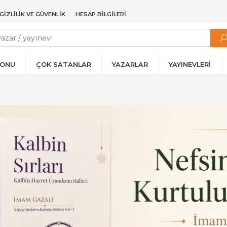
GIZLILIK VE GÜVENLIK
HESAP BILGILERI
YONU
ÇOK SATANLAR
YAZARLAR
YAYINEVLERİ