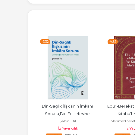
-%
32
-%
32
ilistin;İşgal - 
Din-Sağlık İlişkisinin İmkanı 
Ebu'l-Berekat 
rası Kurumlar -  
Sorunu;Din Felsefesine 
Kıtabu'l-
h Karaman
Şahin Efil
Mehmed Şeref
eniş
Mütevazı Bir Katkı
ıncılık
İz Yayıncılık
İz Yay