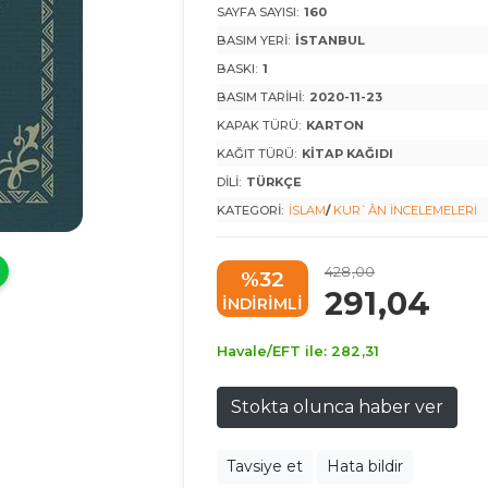
SAYFA SAYISI:
160
BASIM YERI:
İSTANBUL
BASKI:
1
BASIM TARIHI:
2020-11-23
KAPAK TÜRÜ:
KARTON
KAĞIT TÜRÜ:
KITAP KAĞIDI
DILI:
TÜRKÇE
KATEGORI:
İSLAM
/
KUR`ÂN İNCELEMELERI
428
,00
%32
291
,04
INDIRIMLI
Havale/EFT ile:
282
,31
Stokta olunca haber ver
Tavsiye et
Hata bildir