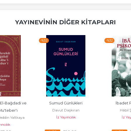
YAYINEVININ DIĞER KITAPLARI
-%
32
-%
32
El-Bağdadi ve 
Sumud Günlükleri
İbadet P
Davut Daşkıran
Hâbil 
Mu'teber'ı
İz Yayıncılık
İz Yay
eddin Yaltkaya
ıncılık