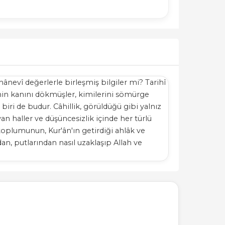
 mânevî değerlerle birleşmiş bilgiler mi? Tarihî
rinin kanını dökmüşler, kimilerini sömürge
iri de budur. Câhillik, görüldüğü gibi yalnız
yan haller ve düşüncesizlik içinde her türlü
toplumunun, Kur'ân'ın getirdiği ahlâk ve
dan, putlarından nasıl uzaklaşıp Allah ve