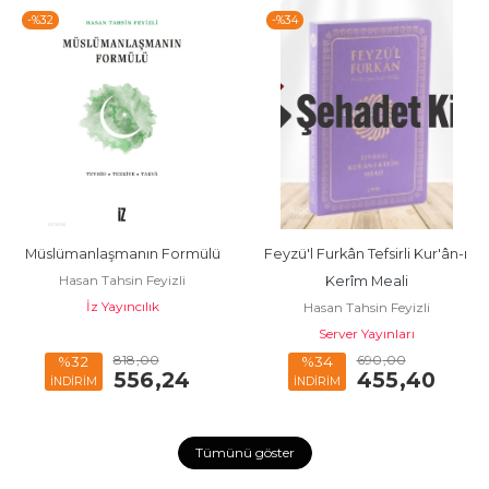
-%
32
-%
34
Müslümanlaşmanın Formülü
Feyzü'l Furkân Tefsirli Kur'ân-ı 
Hasan Tahsin Feyizli
Kerîm Meali
İz Yayıncılık
Hasan Tahsin Feyizli
Server Yayınları
818
,00
690
,00
%32
%34
556
,24
455
,40
İNDİRİM
İNDİRİM
Tümünü göster