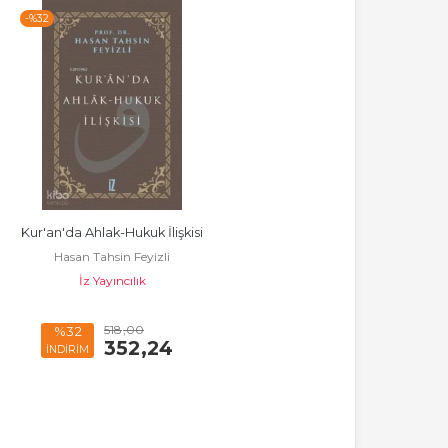
-%
32
Kur'an'da Ahlak-Hukuk İlişkisi
Hasan Tahsin Feyizli
İz Yayıncılık
518
,00
%32
352
,24
İNDİRİM