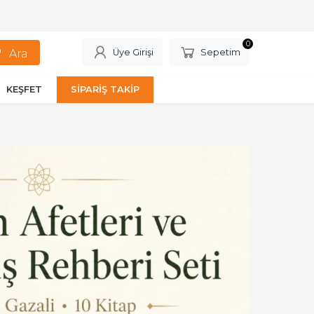
0
Üye Girişi
Sepetim
KEŞFET
SİPARİŞ TAKİP