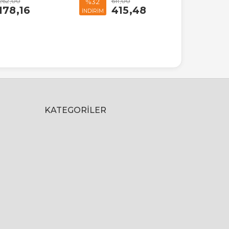
262
,00
611
,00
%32
%32
178
,16
415
,48
İNDİRİM
İNDİRİM
KATEGORILER