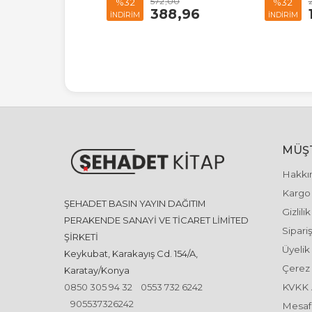
45
,00
572
,00
%32
%32
506
,60
388
,96
İNDİRİM
İNDİRİM
MÜŞT
Hakkı
Kargo 
ŞEHADET BASIN YAYIN DAĞITIM
Gizlili
PERAKENDE SANAYİ VE TİCARET LİMİTED
Sipariş
ŞİRKETİ
Üyelik
Keykubat, Karakayış Cd. 154/A,
Çerez 
Karatay/Konya
0850 305 94 32
0553 732 6242
KVKK 
905537326242
Mesafe