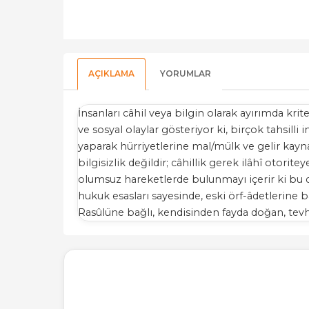
AÇIKLAMA
YORUMLAR
İnsanları câhil veya bilgin olarak ayırımda kri
ve sosyal olaylar gösteriyor ki, birçok tahsill
yaparak hürriyetlerine mal/mülk ve gelir kayna
bilgisizlik değildir; câhillik gerek ilâhî otori
olumsuz hareketlerde bulunmayı içerir ki bu da
hukuk esasları sayesinde, eski örf-âdetlerine b
Rasûlüne bağlı, kendisinden fayda doğan, tev