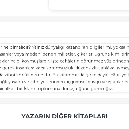
ter ne olmalıdır? Yalnız dünyalığı kazandıran bilgiler mi, yoksa
i insanlar veya medenî denen milletler, çıkarları uğruna kimile
klarına el koymuşlardır. İşte cehâletin görünmez yüzlerinden b
teye gerek insanlara karşı sorumsuzluk, düzensizlik, ahlâka uyma
 zihnî körlük demektir. Bu kitabımızda, şirke dayalı câhiliye 
ağlı yaşantı ve zihniyetlerinden, içgüdüsel duygu ve iştahların
hîd ilkeli bir İslâm toplumuna dönüştüğünü göreceğiz.
YAZARIN DIĞER KITAPLARI