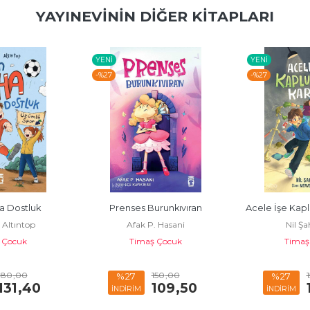
YAYINEVININ DIĞER KITAPLARI
YENI
YENI
-%
27
-%
27
a Dostluk
Prenses Burunkıvıran
Acele İşe Kap
Altıntop
Afak P. Hasani
Nil Şa
 Çocuk
Timaş Çocuk
Timaş
180
,00
150
,00
%27
%27
131
,40
109
,50
İNDİRİM
İNDİRİM