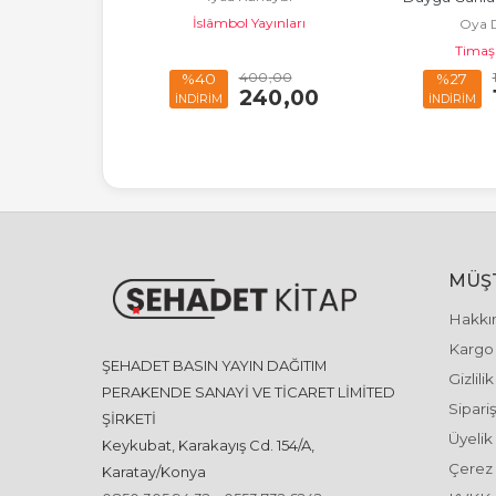
 Çocuk
İslâmbol Yayınları
Oya 
Kita
Timaş
180
,00
400
,00
%40
%27
131
,40
240
,00
İNDİRİM
İNDİRİM
MÜŞT
Hakkı
Kargo 
ŞEHADET BASIN YAYIN DAĞITIM
Gizlili
PERAKENDE SANAYİ VE TİCARET LİMİTED
Sipariş
ŞİRKETİ
Üyelik
Keykubat, Karakayış Cd. 154/A,
Çerez 
Karatay/Konya