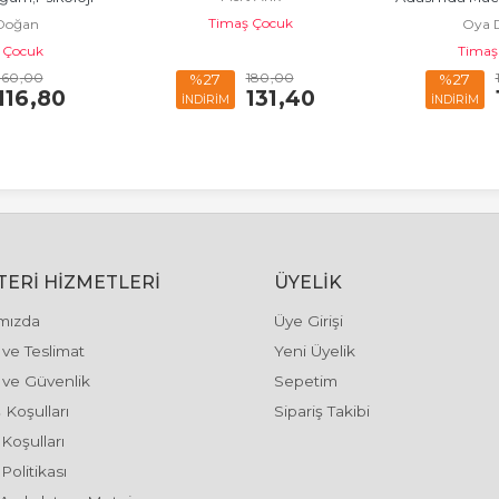
Timaş Çocuk
Doğan
Oya 
plığı
Gün
 Çocuk
Timaş
160
,00
180
,00
%27
%27
116
,80
131
,40
İNDİRİM
İNDİRİM
ERI HIZMETLERI
ÜYELIK
mızda
Üye Girişi
ve Teslimat
Yeni Üyelik
k ve Güvenlik
Sepetim
 Koşulları
Sipariş Takibi
 Koşulları
Politikası