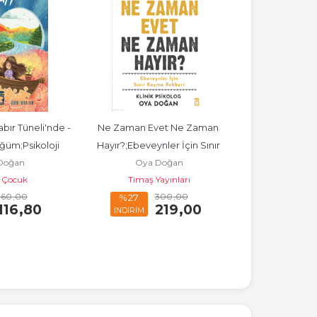
bır Tüneli'nde - 
Ne Zaman Evet Ne Zaman 
Mira ve Yek
üm;Psikoloji 
Hayır?;Ebeveynler İçin Sınır 
Adası'nda Müc
Doğan
Oya Doğan
Oya 
plığı
Koyma Rehberi
Gün
 Çocuk
Timaş Yayınları
Timaş
160
,00
300
,00
%27
%27
116
,80
219
,00
İNDİRİM
İNDİRİM