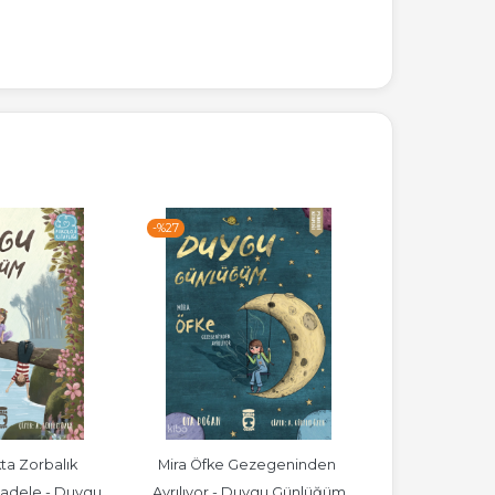
-%
27
-%
45
ta Zorbalık 
Mira Öfke Gezegeninden 
Benim Güzel
Merve 
adele - Duygu 
Ayrılıyor - Duygu Günlüğüm