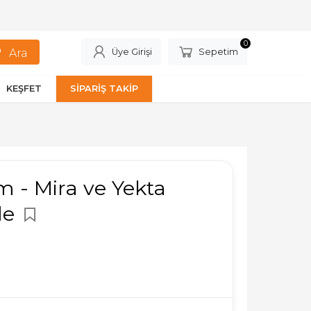
0
Üye Girişi
Sepetim
KEŞFET
SİPARİŞ TAKİP
- Mira ve Yekta
de