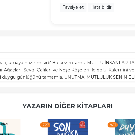
Tavsiye et
Hata bildir
ğuna çıkmaya hazır mısın? Bu kez rotamız MUTLU İNSANLAR TAT
 Ağaçları, Sevgi Çalıları ve Neşe Köşeleri ile dolu. Kalemini ve
kendi duygu günlüğünü tamamla. UNUTMA, MUTLULUK SENİN 
YAZARIN DIĞER KITAPLARI
-%
27
-%
27