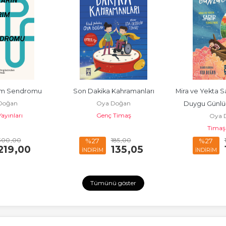
rım Sendromu
Son Dakika Kahramanları
Mira ve Yekta Sa
Doğan
Oya Doğan
Duygu Günlüğ
ayınları
Genç Timaş
Oya 
Kita
Timaş
300
,00
185
,00
%27
%27
219
,00
135
,05
İNDİRİM
İNDİRİM
Tümünü göster