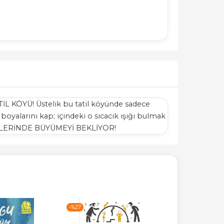
İL KÖYÜ! Üstelik bu tatil köyünde sadece
 boyalarını kap; içindeki o sıcacık ışığı bulmak
ELLERİNDE BÜYÜMEYİ BEKLİYOR!
-%
27
-%
27