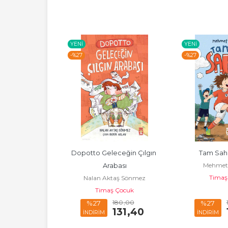
YENI
YENI
-%
27
-%
27
lanın Sırrı
Dopotto Geleceğin Çılgın 
Tam Sah
 Khaidir
Mehmet 
Arabası
 Çocuk
Timaş
Nalan Aktaş Sönmez
Timaş Çocuk
150
,00
180
,00
%27
%27
109
,50
131
,40
İNDİRİM
İNDİRİM