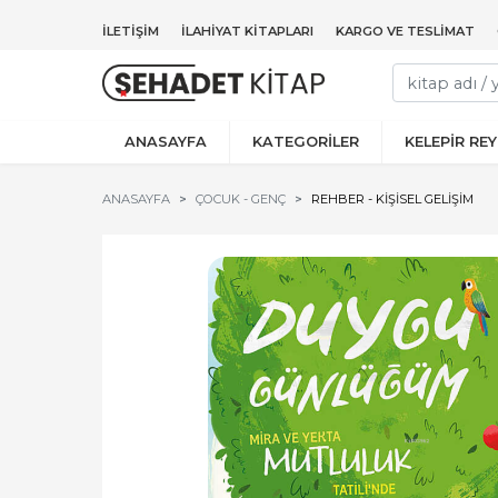
İLETIŞIM
İLAHIYAT KITAPLARI
KARGO VE TESLIMAT
ANASAYFA
KATEGORİLER
KELEPİR RE
ANASAYFA
ÇOCUK - GENÇ
REHBER - KIŞISEL GELIŞIM