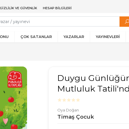
GIZLILIK VE GÜVENLIK
HESAP BILGILERI
YONU
ÇOK SATANLAR
YAZARLAR
YAYINEVLERİ
Duygu Günlüğüm 
Mutluluk Tatili'n
Oya Doğan
Timaş Çocuk