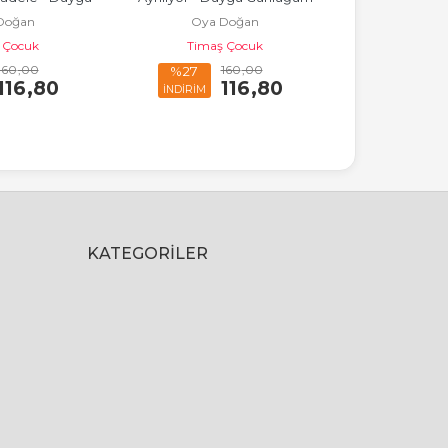
Nesil
Doğan
Oya Doğan
lüğüm
 Çocuk
Timaş Çocuk
160
,00
160
,00
%27
%45
116
,80
116
,80
İNDİRİM
İNDİRİM
KATEGORILER