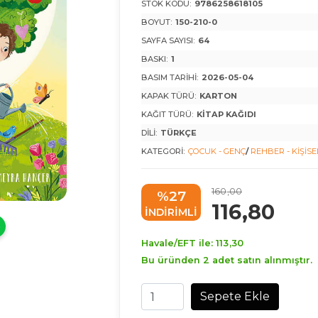
STOK KODU:
9786258618105
BOYUT:
150-210-0
SAYFA SAYISI:
64
BASKI:
1
BASIM TARIHI:
2026-05-04
KAPAK TÜRÜ:
KARTON
KAĞIT TÜRÜ:
KITAP KAĞIDI
DILI:
TÜRKÇE
KATEGORI:
ÇOCUK - GENÇ
/
REHBER - KIŞISE
160
,00
%27
116
,80
INDIRIMLI
Havale/EFT ile:
113
,30
Bu üründen 2 adet satın alınmıştır.
Sepete Ekle