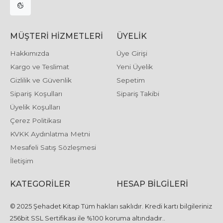
MÜŞTERI HIZMETLERI
ÜYELIK
Hakkımızda
Üye Girişi
Kargo ve Teslimat
Yeni Üyelik
Gizlilik ve Güvenlik
Sepetim
Sipariş Koşulları
Sipariş Takibi
Üyelik Koşulları
Çerez Politikası
KVKK Aydınlatma Metni
Mesafeli Satış Sözleşmesi
İletişim
KATEGORILER
HESAP BILGILERI
© 2025 Şehadet Kitap Tüm hakları saklıdır. Kredi kartı bilgileriniz
256bit SSL Sertifikası ile %100 koruma altındadır..