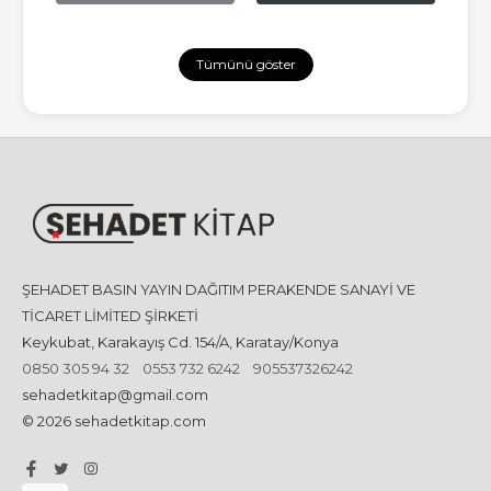
Tümünü göster
ŞEHADET BASIN YAYIN DAĞITIM PERAKENDE SANAYİ VE
TİCARET LİMİTED ŞİRKETİ
Keykubat, Karakayış Cd. 154/A, Karatay/Konya
0850 305 94 32
0553 732 6242
905537326242
sehadetkitap@gmail.com
© 2026 sehadetkitap.com