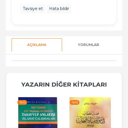
Tavsiye et
Hata bildir
AÇIKLAMA
YORUMLAR
YAZARIN DIĞER KITAPLARI
-%
45
-%
45
-%