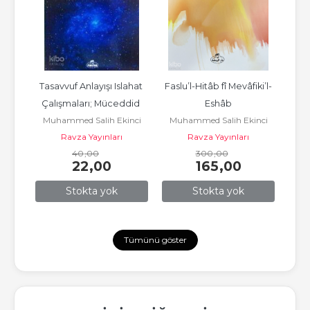
apça)
Tasavvuf Anlayışı Islahat 
Faslu’l-Hitâb fî Mevâfiki’l-
E
inci
Muh
Çalışmaları; Müceddid 
Eshâb
Muhammed Salih Ekinci
Muhammed Salih Ekinci
Şah Veliyullah Dehlevi
Ravza Yayınları
Ravza Yayınları
40
,00
300
,00
22
,00
165
,00
Stokta yok
Stokta yok
Tümünü göster