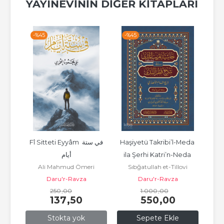
YAYINEVININ DIĞER KITAPLARI
-%
45
-%
45
-%
sûl 
Fî Sitteti Eyyâm في ستة 
Haşiyetü Takribi’l-Meda 
Ha
أيام
ila Şerhi Katri’n-Neda 
Tefs
seyni
Ali Mahmud Ömeri
Sıbğatullah et-Tillovi
حاشية تقريب المدى إلى 
Daru'r-Ravza
Daru'r-Ravza
شرح...
250
,00
1.000
,00
137
,50
550
,00
Stokta yok
Sepete Ekle