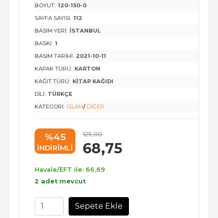
BOYUT:
120-150-0
SAYFA SAYISI:
112
BASIM YERI:
İSTANBUL
BASKI:
1
BASIM TARIHI:
2021-10-11
KAPAK TÜRÜ:
KARTON
KAĞIT TÜRÜ:
KITAP KAĞIDI
DILI:
TÜRKÇE
KATEGORI:
İSLAM
/
DIĞER
125
,00
%45
68
,75
INDIRIMLI
Havale/EFT ile:
66
,69
2 adet mevcut
Sepete Ekle