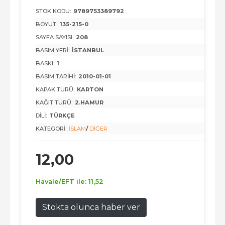
STOK KODU:
9789753389792
BOYUT:
135-215-0
SAYFA SAYISI:
208
BASIM YERI:
İSTANBUL
BASKI:
1
BASIM TARIHI:
2010-01-01
KAPAK TÜRÜ:
KARTON
KAĞIT TÜRÜ:
2.HAMUR
DILI:
TÜRKÇE
KATEGORI:
İSLAM
/
DIĞER
12
,00
Havale/EFT ile:
11
,52
Stokta olunca haber ver