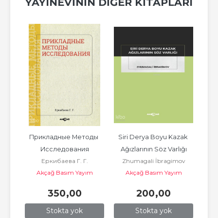
YAYINEVININ DIĞER KITAPLARI
t
Прикладные Методы 
Siri Derya Boyu Kazak 
Исследования
Ağızlarının Söz Varlığı
Mah
ım
Еркибаева Г. Г.
Zhumagali İbragimov
Ad
Akçağ Basım Yayım
Akçağ Basım Yayım
A
Pazarlama
Pazarlama
350
,00
200
,00
Stokta yok
Stokta yok