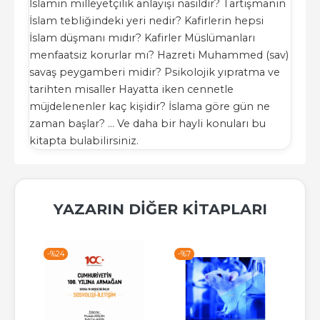
İslamın milleyetçilik anlayışı nasıldır? Tartışmanın
İslam tebliğindeki yeri nedir? Kafirlerin hepsi
İslam düşmanı mıdır? Kafirler Müslümanları
menfaatsiz korurlar mı? Hazreti Muhammed (sav)
savaş peygamberi midir? Psikolojik yıpratma ve
tarihten misaller Hayatta iken cennetle
müjdelenenler kaç kişidir? İslama göre gün ne
zaman başlar? ... Ve daha bir hayli konuları bu
kitapta bulabilirsiniz.
YAZARIN DIĞER KITAPLARI
-%
24
-%
7