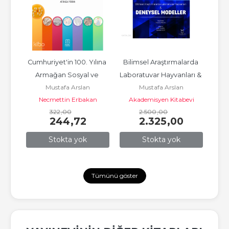
Cumhuriyet'in 100. Yılına 
Bilimsel Araştırmalarda 
Ç
Armağan Sosyal ve 
Laboratuvar Hayvanları & 
Mustafa Arslan
Mustafa Arslan
Beşeri Bilimler 
Deneysel Modeller
Necmettin Erbakan
Akademisyen Kitabevi
A
Sosyoloji...
Üniversitesi Yayınları
322
,00
2.500
,00
244
,72
2.325
,00
Stokta yok
Stokta yok
Tümünü göster