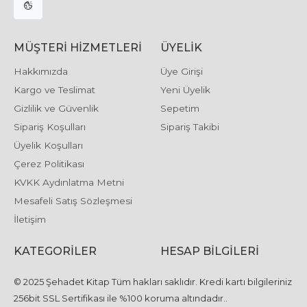
MÜŞTERI HIZMETLERI
ÜYELIK
Hakkımızda
Üye Girişi
Kargo ve Teslimat
Yeni Üyelik
Gizlilik ve Güvenlik
Sepetim
Sipariş Koşulları
Sipariş Takibi
Üyelik Koşulları
Çerez Politikası
KVKK Aydınlatma Metni
Mesafeli Satış Sözleşmesi
İletişim
KATEGORILER
HESAP BILGILERI
© 2025 Şehadet Kitap Tüm hakları saklıdır. Kredi kartı bilgileriniz
256bit SSL Sertifikası ile %100 koruma altındadır..