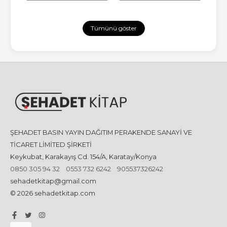
Tümünü göster
ŞEHADET BASIN YAYIN DAĞITIM PERAKENDE SANAYİ VE
TİCARET LİMİTED ŞİRKETİ
Keykubat, Karakayış Cd. 154/A, Karatay/Konya
0850 305 94 32
0553 732 6242
905537326242
sehadetkitap@gmail.com
© 2026 sehadetkitap.com