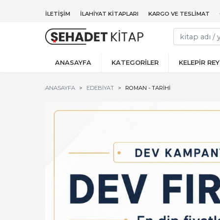
İLETIŞIM
İLAHIYAT KITAPLARI
KARGO VE TESLIMAT
ANASAYFA
KATEGORİLER
KELEPİR RE
ANASAYFA
EDEBIYAT
ROMAN - TARIHI