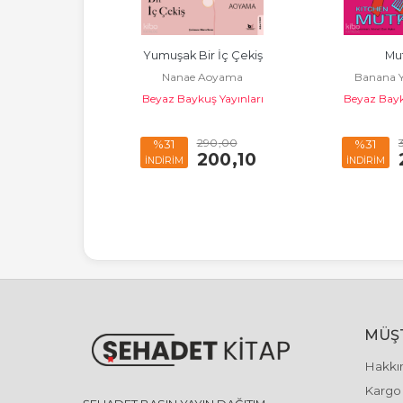
nkie
Yumuşak Bir İç Çekiş
Mu
 Gutsch
Nanae Aoyama
Banana 
uş Yayınları
Beyaz Baykuş Yayınları
Beyaz Bayk
320
,00
290
,00
%31
%31
220
,80
200
,10
İNDİRİM
İNDİRİM
MÜŞT
Hakkı
Kargo 