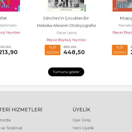
tfak
Sánchez’in Çocukları;Bir 
Kitapç
Yoshimoto
Nanako
Meksika Ailesinin Otobiyografisi
uş Yayınları
Beyaz Bayk
Oscar Lewis
Beyaz Baykuş Yayınları
310
,00
650
,00
%31
%31
213
,90
448
,50
İNDİRİM
İNDİRİM
Tümünü göster
ERI HIZMETLERI
ÜYELIK
mızda
Üye Girişi
ve Teslimat
Yeni Üyelik