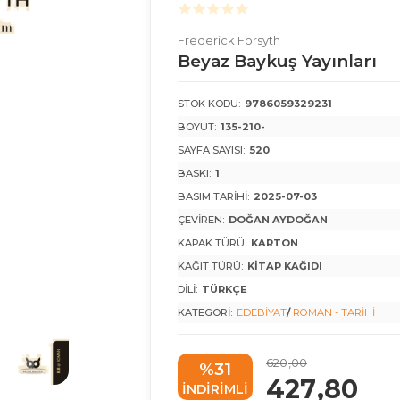
Frederick Forsyth
Beyaz Baykuş Yayınları
STOK KODU:
9786059329231
BOYUT:
135-210-
SAYFA SAYISI:
520
BASKI:
1
BASIM TARIHI:
2025-07-03
ÇEVIREN:
DOĞAN AYDOĞAN
KAPAK TÜRÜ:
KARTON
KAĞIT TÜRÜ:
KITAP KAĞIDI
DILI:
TÜRKÇE
KATEGORI:
EDEBIYAT
/
ROMAN - TARIHI
620
,00
%31
427
,80
INDIRIMLI