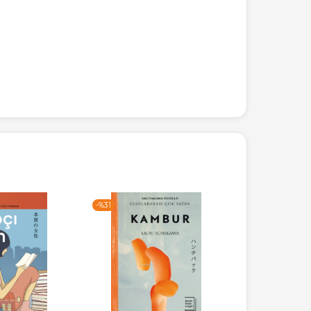
-%
31
-%
31