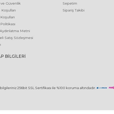
k ve Güvenlik
Sepetim
 Koşulları
Sipariş Takibi
 Koşulları
Politikası
Aydınlatma Metni
li Satış Sözleşmesi
m
P BILGILERI
ilgileriniz 256bit SSL Sertifikası ile %100 koruma altındadır..