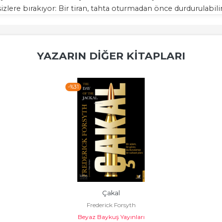
sizlere bırakıyor: Bir tiran, tahta oturmadan önce durdurulabili
YAZARIN DIĞER KITAPLARI
-%
31
Çakal
Frederick Forsyth
Beyaz Baykuş Yayınları