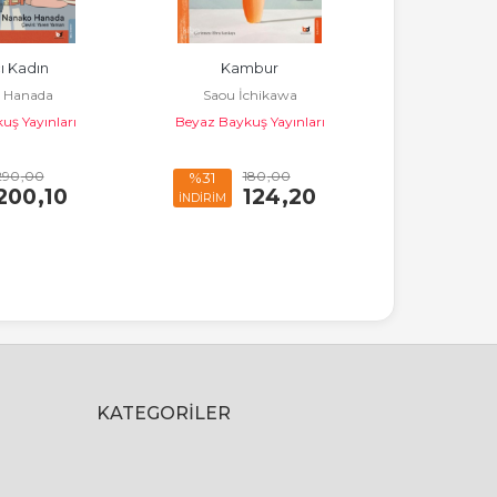
ı Kadın
Kambur
Modern 
 Hanada
Saou İchikawa
Felsefesi;Var
uş Yayınları
Beyaz Baykuş Yayınları
Rober
Postmo
Beyaz Bayk
290
,00
180
,00
6
%31
%31
200
,10
124
,20
İNDİRİM
İNDİRİM
KATEGORILER