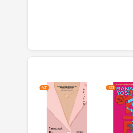
-%
31
-%
31