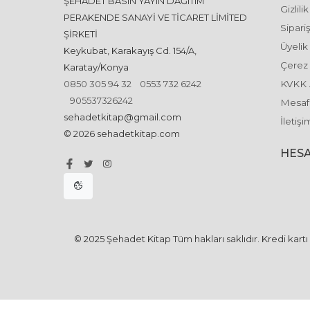
ŞEHADET BASIN YAYIN DAĞITIM
Gizlili
PERAKENDE SANAYİ VE TİCARET LİMİTED
Sipariş
ŞİRKETİ
Üyelik
Keykubat, Karakayış Cd. 154/A,
Çerez 
Karatay/Konya
0850 305 94 32
0553 732 6242
KVKK 
905537326242
Mesafe
sehadetkitap@gmail.com
İletişi
© 2026 sehadetkitap.com
HESA
© 2025 Şehadet Kitap Tüm hakları saklıdır. Kredi kartı b