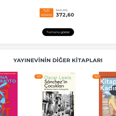
540
,00
%31
372
,60
İNDİRİM
Tümünü göster
YAYINEVININ DIĞER KITAPLARI
-%
31
-%
31