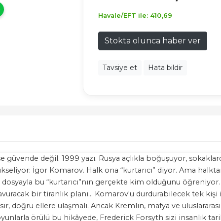
Havale/EFT ile:
410
,69
Stokta olunca haber ver
Tavsiye et
Hata bildir
se güvende değil. 1999 yazı. Rusya açlıkla boğuşuyor, sokaklar
seliyor: İgor Komarov. Halk ona “kurtarıcı” diyor. Ama halktan 
r dosyayla bu “kurtarıcı”nın gerçekte kim olduğunu öğreniyor.
 kavuracak bir tiranlık planı... Komarov'u durdurabilecek tek ki
sır, doğru ellere ulaşmalı. Ancak Kremlin, mafya ve uluslararası
oyunlarla örülü bu hikâyede, Frederick Forsyth sizi insanlık ta