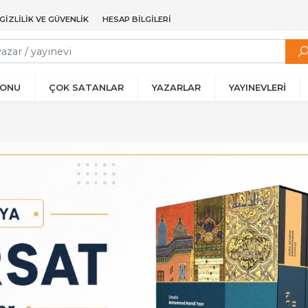
GIZLILIK VE GÜVENLIK
HESAP BILGILERI
YONU
ÇOK SATANLAR
YAZARLAR
YAYINEVLERİ