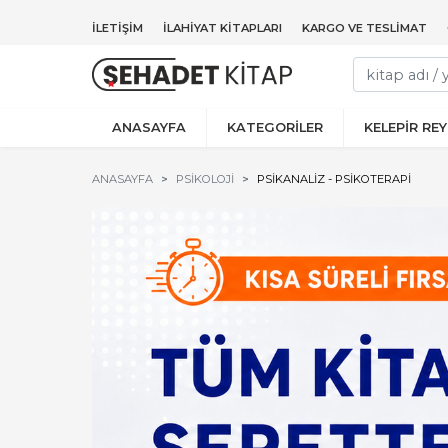
İLETIŞIM
İLAHIYAT KITAPLARI
KARGO VE TESLIMAT
ANASAYFA
KATEGORİLER
KELEPİR RE
ANASAYFA
PSIKOLOJI
PSIKANALIZ - PSIKOTERAPI