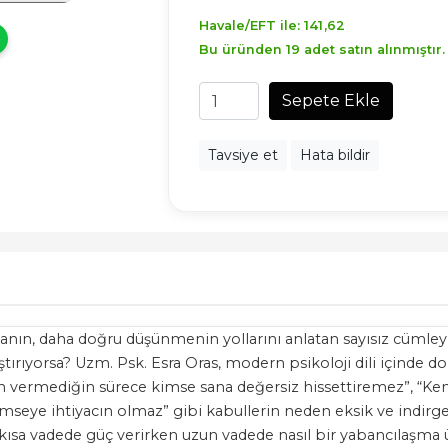
Havale/EFT ile:
141
,62
Bu üründen 19 adet satın alınmıştır.
Sepete Ekle
Tavsiye et
Hata bildir
nın, daha doğru düşünmenin yollarını anlatan sayısız cümleyle
ştırıyorsa? Uzm. Psk. Esra Oras, modern psikoloji dili içind
 “İzin vermediğin sürece kimse sana değersiz hissettiremez”, “
mseye ihtiyacın olmaz” gibi kabullerin neden eksik ve indirg
lin, kısa vadede güç verirken uzun vadede nasıl bir yabancılaşma