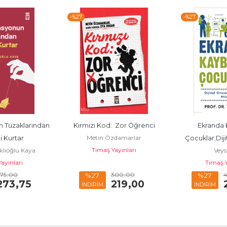
-%
27
-%
45
d:  Zor Öğrenci
Ekranda Kaybolan 
Dil Belası
Özdamarlar
İma
Çocuklar;Dijital Otizmden 
 Yayınları
Nesil
Veysi Çeri
Korunmak Mümkün
Timaş Yayınları
300
,00
400
,00
%27
%45
219
,00
292
,00
İNDİRİM
İNDİRİM