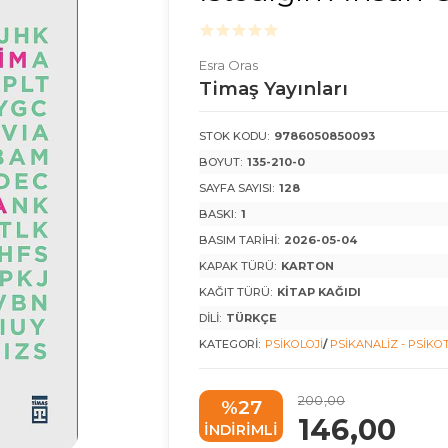
Esra Oras
Timaş Yayınları
STOK KODU:
9786050850093
BOYUT:
135-210-0
SAYFA SAYISI:
128
BASKI:
1
BASIM TARIHI:
2026-05-04
KAPAK TÜRÜ:
KARTON
KAĞIT TÜRÜ:
KITAP KAĞIDI
DILI:
TÜRKÇE
KATEGORI:
PSIKOLOJI
/
PSIKANALIZ - PSIKO
200
,00
%27
146
,00
INDIRIMLI