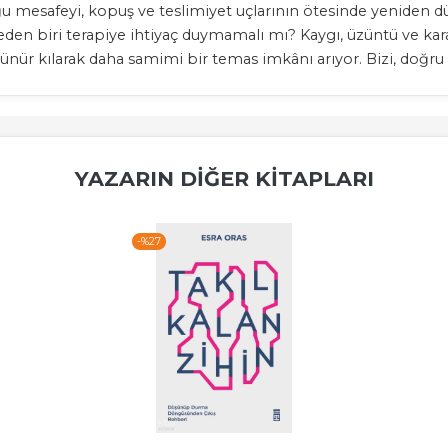
ğu mesafeyi, kopuş ve teslimiyet uçlarının ötesinde yeniden 
l eden biri terapiye ihtiyaç duymamalı mı? Kaygı, üzüntü ve kar
örünür kılarak daha samimi bir temas imkânı arıyor. Bizi, doğr
YAZARIN DIĞER KITAPLARI
-%
27