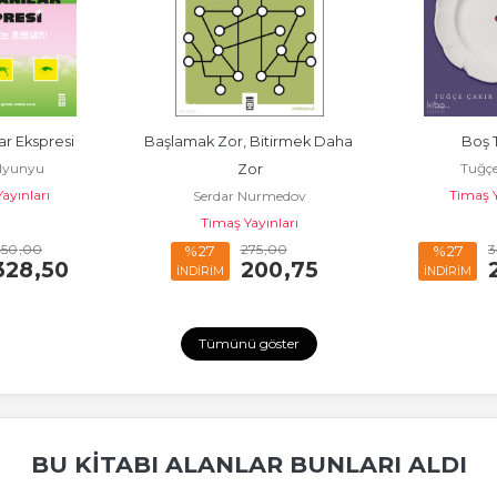
 Bitirmek Daha 
Boş Tabak
Küllerimd
Tuğçe Çakır
Funda 
or
Timaş Yayınları
Timaş Y
Nurmedov
ayınları
275
,00
340
,00
%27
%27
200
,75
248
,20
İNDİRİM
İNDİRİM
Tümünü göster
BU KITABI ALANLAR BUNLARI ALDI