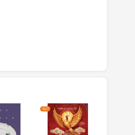
-%
27
-%
27