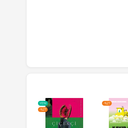
-%
27
-%
27