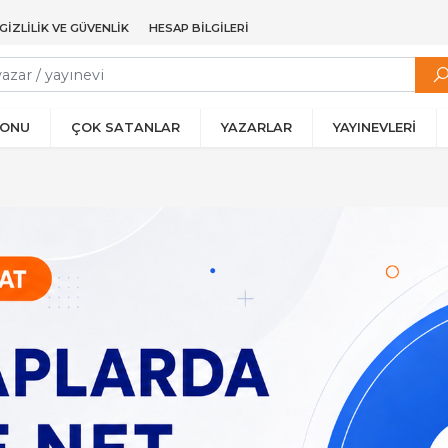
GIZLILIK VE GÜVENLIK
HESAP BILGILERI
YONU
ÇOK SATANLAR
YAZARLAR
YAYINEVLERİ