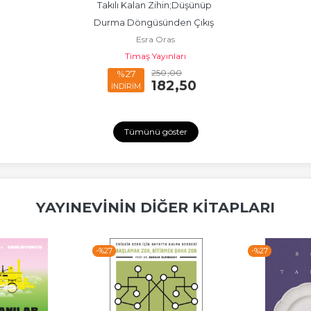
Takılı Kalan Zihin;Düşünüp 
Durma Döngüsünden Çıkış  
Esra Oras
Rehberi
Timaş Yayınları
250
,00
%27
182
,50
İNDİRİM
Tümünü göster
YAYINEVININ DIĞER KITAPLARI
-%
27
-%
27