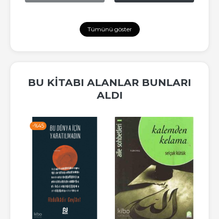
Tümünü göster
BU KITABI ALANLAR BUNLARI
ALDI
-%
45
-%