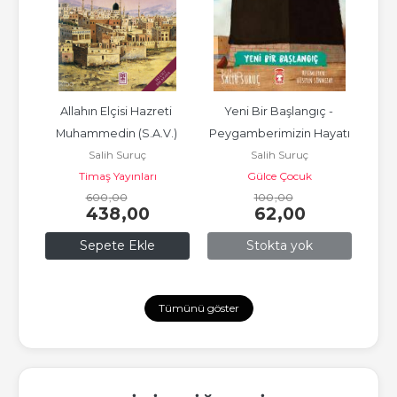
ıl 
Allahın Elçisi Hazreti 
Yeni Bir Başlangıç - 
Şimd
za 
Muhammedin (S.A.V.) 
Peygamberimizin Hayatı
Peyg
Salih Suruç
Salih Suruç
Hayatı
Timaş Yayınları
Gülce Çocuk
600
,00
100
,00
438
,00
62
,00
Sepete Ekle
Stokta yok
Tümünü göster