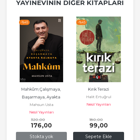
YAYINEVININ DIĞER KITAPLARI
-%
45
-%
45
-%
Mahkûm;Çalışmaya, 
Kırık Terazi
On
Halit Ertuğrul
 
Başarmaya, Ayakta 
Nesil Yayınları
Mahsun Usta
a 
Kalmaya
Nesil Yayınları
320
,00
180
,00
176
,00
99
,00
Stokta yok
Sepete Ekle