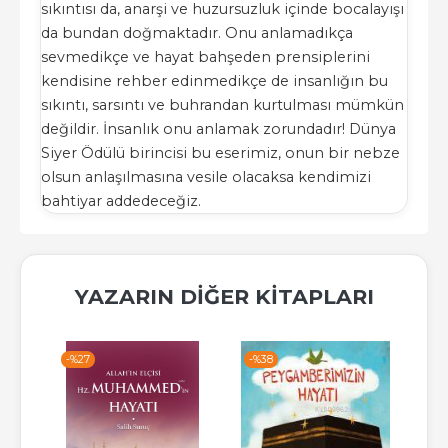
sıkıntısı da, anarşi ve huzursuzluk içinde bocalayışı
da bundan doğmaktadır. Onu anlamadıkça
sevmedikçe ve hayat bahşeden prensiplerini
kendisine rehber edinmedikçe de insanlığın bu
sıkıntı, sarsıntı ve buhrandan kurtulması mümkün
değildir. İnsanlık onu anlamak zorundadır! Dünya
Siyer Ödülü birincisi bu eserimiz, onun bir nebze
olsun anlaşılmasına vesile olacaksa kendimizi
bahtiyar addedeceğiz.
YAZARIN DIĞER KITAPLARI
-%
27
-%
38
-%