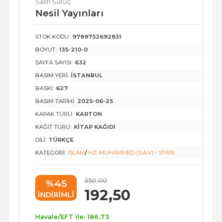
Salih Suruç
Nesil Yayınları
STOK KODU:
9789752692831
BOYUT:
135-210-0
SAYFA SAYISI:
632
BASIM YERI:
İSTANBUL
BASKI:
627
BASIM TARIHI:
2025-06-25
KAPAK TÜRÜ:
KARTON
KAĞIT TÜRÜ:
KITAP KAĞIDI
DILI:
TÜRKÇE
KATEGORI:
İSLAM
/
HZ. MUHAMMED (S.A.V) - SIYER
350
,00
%45
192
,50
INDIRIMLI
Havale/EFT ile:
186
,73