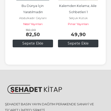
 
Bu Dünya İçin 
Kalemden Kelama; Aile 
İm
atı 
Yaratılmadın
Sohbetleri 1
Abdulkadir Geylani
Selçuk Kütük
emi
Nesil Yayınları
Pınar Yayınları
150
,00
82
,50
49
,90
Sepete Ekle
Sepete Ekle
ŞEHADET BASIN YAYIN DAĞITIM PERAKENDE SANAYİ VE
TİCARET LİMİTED ŞİRKETİ