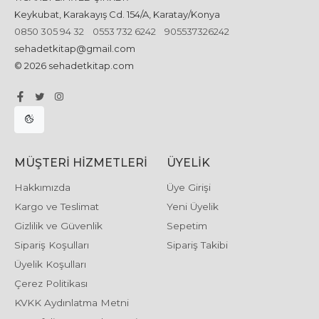
Keykubat, Karakayış Cd. 154/A, Karatay/Konya
0850 305 94 32
0553 732 6242
905537326242
sehadetkitap@gmail.com
© 2026 sehadetkitap.com
MÜŞTERI HIZMETLERI
ÜYELIK
Hakkımızda
Üye Girişi
Kargo ve Teslimat
Yeni Üyelik
Gizlilik ve Güvenlik
Sepetim
Sipariş Koşulları
Sipariş Takibi
Üyelik Koşulları
Çerez Politikası
KVKK Aydınlatma Metni