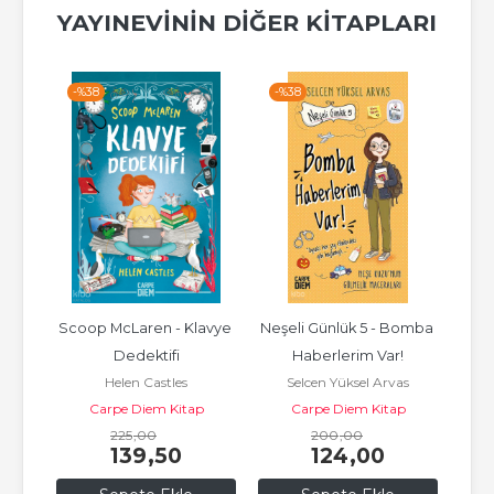
YAYINEVININ DIĞER KITAPLARI
-%
38
-%
38
-%
i
Scoop McLaren - Klavye 
Neşeli Günlük 5 - Bomba 
C
Dedektifi
Haberlerim Var!
p
Helen Castles
Selcen Yüksel Arvas
Carpe Diem Kitap
Carpe Diem Kitap
225
,00
200
,00
139
,50
124
,00