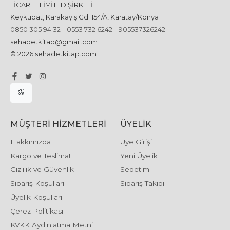
TİCARET LİMİTED ŞİRKETİ
Keykubat, Karakayış Cd. 154/A, Karatay/Konya
0850 305 94 32
0553 732 6242
905537326242
sehadetkitap@gmail.com
© 2026 sehadetkitap.com
MÜŞTERI HIZMETLERI
ÜYELIK
Hakkımızda
Üye Girişi
Kargo ve Teslimat
Yeni Üyelik
Gizlilik ve Güvenlik
Sepetim
Sipariş Koşulları
Sipariş Takibi
Üyelik Koşulları
Çerez Politikası
KVKK Aydınlatma Metni