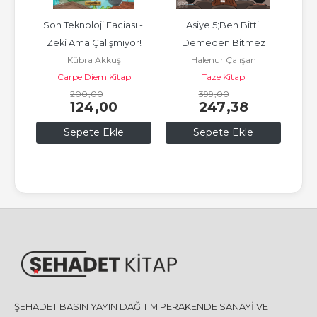
Son Teknoloji Faciası - 
Asiye 5;Ben Bitti 
Dü
rı
Zeki Ama Çalışmıyor!
Demeden Bitmez
Kübra Akkuş
Halenur Çalışan
Carpe Diem Kitap
Taze Kitap
200
,00
399
,00
124
,00
247
,38
Sepete Ekle
Sepete Ekle
ŞEHADET BASIN YAYIN DAĞITIM PERAKENDE SANAYİ VE