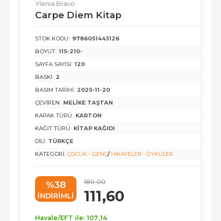
Ylenia Bravo
Carpe Diem Kitap
STOK KODU:
9786051443126
BOYUT:
115-210-
SAYFA SAYISI:
120
BASKI:
2
BASIM TARIHI:
2025-11-20
ÇEVIREN:
MELIKE TAŞTAN
KAPAK TÜRÜ:
KARTON
KAĞIT TÜRÜ:
KITAP KAĞIDI
DILI:
TÜRKÇE
KATEGORI:
ÇOCUK - GENÇ
/
HIKAYELER - ÖYKÜLER
180
,00
%38
111
,60
INDIRIMLI
Havale/EFT ile:
107
,14