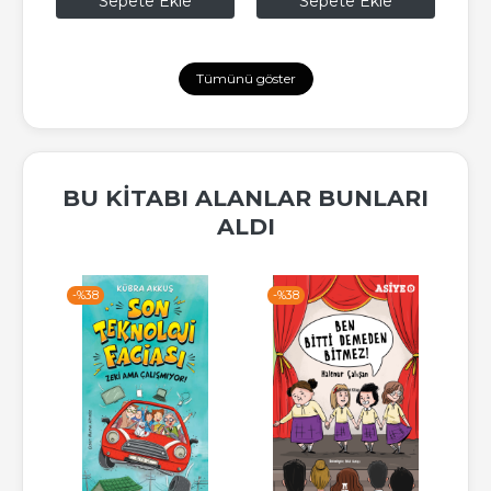
Sepete Ekle
Sepete Ekle
Tümünü göster
BU KITABI ALANLAR BUNLARI
ALDI
-%
38
-%
38
-%