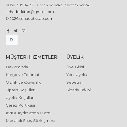
0850 305 94 32
0553 732 6242
905537326242
sehadetkitap@gmail.com
© 2026 sehadetkitap.com
MÜŞTERI HIZMETLERI
ÜYELIK
Hakkımızda
Üye Girişi
Kargo ve Teslimat
Yeni Üyelik
Gizlilik ve Güvenlik
Sepetim
Sipariş Koşulları
Sipariş Takibi
Üyelik Koşulları
Çerez Politikası
KVKK Aydınlatma Metni
Mesafeli Satış Sözleşmesi