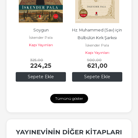
he 
Soygun
Hz. Muhammed (Sav) için 
İskender Pala
ltli)
Bülbülün Kırk Şarkısı
Kapı Yayınları
İskender Pala
rı
Kapı Yayınları
325
,00
900
,00
224
,25
621
,00
Sepete Ekle
Sepete Ekle
Tümünü göster
YAYINEVININ DIĞER KITAPLARI