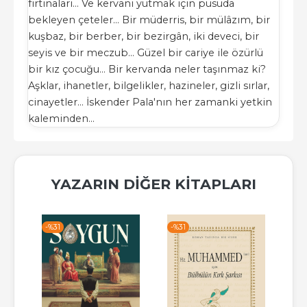
fırtınaları... Ve kervanı yutmak için pusuda
bekleyen çeteler... Bir müderris, bir mülâzım, bir
kuşbaz, bir berber, bir bezirgân, iki deveci, bir
seyis ve bir meczub... Güzel bir cariye ile özürlü
bir kız çocuğu... Bir kervanda neler taşınmaz ki?
Aşklar, ihanetler, bilgelikler, hazineler, gizli sırlar,
cinayetler... İskender Pala'nın her zamanki yetkin
kaleminden...
YAZARIN DIĞER KITAPLARI
-%
31
-%
31
-%