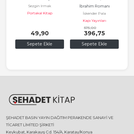
Sezgin Irmak
İbrahim Romanı
Portakal Kitap
İskender Pala
Kapı Yayınları
575
,00
49
,90
396
,75
Sepete Ekle
Sepete Ekle
ŞEHADET BASIN YAYIN DAĞITIM PERAKENDE SANAYİ VE
TİCARET LİMİTED ŞİRKETİ
Keykubat, Karakayış Cd. 154/A, Karatay/Konya