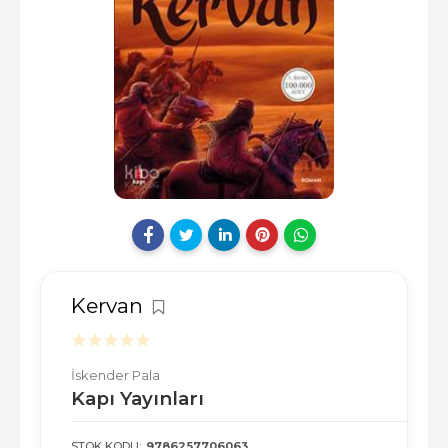
Kervan
İskender Pala
Kapı Yayınları
STOK KODU:
9786257706063