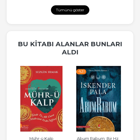
Tümünü göster
BU KITABI ALANLAR BUNLARI
ALDI
-%
31
-%
ırrı
Mühr-ü Kalp
Abum Rabum; Bir Hz. 