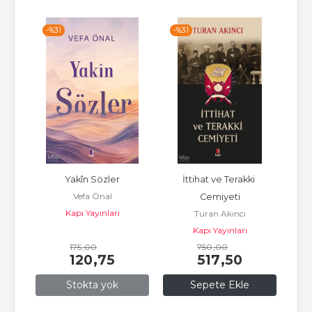
-%
31
-%
31
-%
fası
Yakîn Sözler
İttihat ve Terakki 
Kudü
an
Vefa Önal
Cemiyeti
;Iğd
Kapı Yayınları
Turan Akıncı
Kapı Yayınları
175
,00
750
,00
120
,75
517
,50
Stokta yok
Sepete Ekle