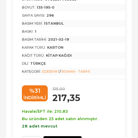
BOYUT:
135-195-0
SAYFA SAYISI:
296
BASIM YERI:
İSTANBUL
BASKI:
1
BASIM TARIHI:
2021-02-19
KAPAK TÜRÜ:
KARTON
KAĞIT TÜRÜ:
KITAP KAĞIDI
DILI:
TÜRKÇE
KATEGORI:
EDEBIYAT
/
ROMAN - TARIHI
315
,00
%31
217
,35
INDIRIMLI
Havale/EFT ile:
210
,83
Bu üründen 25 adet satın alınmıştır.
28 adet mevcut