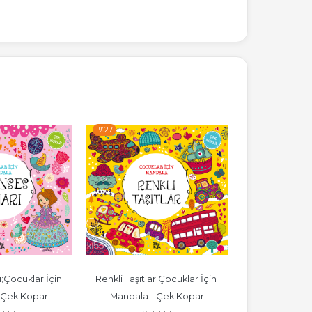
-%
27
-%
27
;Çocuklar İçin 
Renkli Taşıtlar;Çocuklar İçin 
Dinozorlar Diyar
 Çek Kopar
Mandala - Çek Kopar
Mandala -