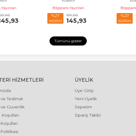
ektif
Kolektif
Kol
 Yayınları
Bilgipark Yayınları
Bilgipark
199
,90
199
,90
%27
%27
145
,93
145
,93
İNDİRİM
İNDİRİM
Tümünü göster
ERI HIZMETLERI
ÜYELIK
mızda
Üye Girişi
ve Teslimat
Yeni Üyelik
k ve Güvenlik
Sepetim
 Koşulları
Sipariş Takibi
 Koşulları
Politikası