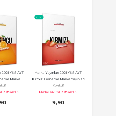
YENI
YENI
ı 2021 YKS AYT 
Marka Yayınları 2021 YKS AYT 
Marka Yayınlar
neme Marka 
Kırmızı Deneme Marka Yayınları
Yeşil Deneme 
ektif
Kolektif
Kol
nları
lık (Hazırlık)
Marka Yayıncılık (Hazırlık)
Marka Yayıncı
,90
9
,90
9