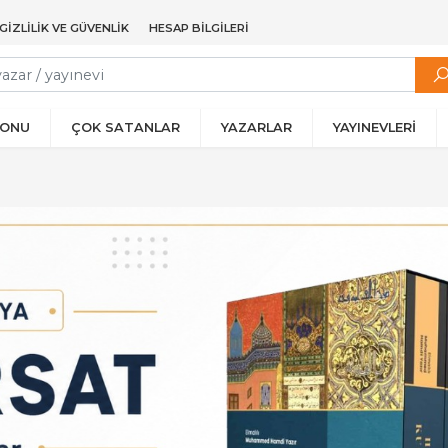
GIZLILIK VE GÜVENLIK
HESAP BILGILERI
YONU
ÇOK SATANLAR
YAZARLAR
YAYINEVLERİ