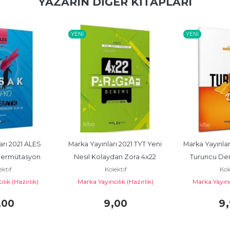
YAZARIN DIĞER KITAPLARI
YENI
YENI
rı 2021 ALES 
Marka Yayınları 2021 TYT Yeni 
Marka Yayınlar
ermütasyon 
Nesil Kolaydan Zora 4x22 
Turuncu De
ektif
Kolektif
Kol
 Olasılık...
Paragraf Deneme
Yayı
lık (Hazırlık)
Marka Yayıncılık (Hazırlık)
Marka Yayıncı
,00
9
,00
9