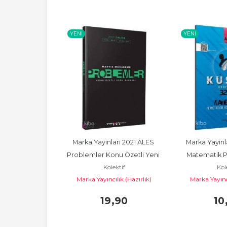
YENI
YENI
ı Lgs 8.Sınıf 
Marka Yayınları 2021 ALES 
Marka Yayınla
ranş Denemesi
Problemler Konu Özetli Yeni 
Matematik P
ektif
Kolektif
Kol
Nesil Soru Bankası
Kombinasyon
eleri Yayınları
Marka Yayıncılık (Hazırlık)
Marka Yayıncı
150
,00
91
,50
19
,90
10