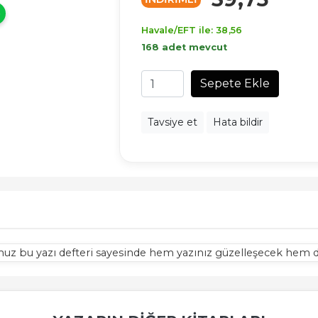
Havale/EFT ile:
38
,56
168 adet mevcut
Sepete Ekle
Tavsiye et
Hata bildir
ğumuz bu yazı defteri sayesinde hem yazınız güzelleşecek hem