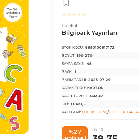
Kolektif
Bilgipark Yayınları
STOK KODU:
8690100617172
BOYUT:
190-270-
SAYFA SAYISI:
48
BASKI:
1
BASIM TARIHI:
2025-07-29
KAPAK TÜRÜ:
KARTON
KAĞIT TÜRÜ:
1.HAMUR
DILI:
TÜRKÇE
KATEGORI:
ÇOCUK - GENÇ
/
ÇOCUK KITAPLAR
54
,45
%27
39
,75
INDIRIMLI