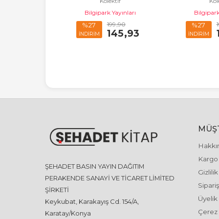
Kolektif
Kol
Bilgipark Yayınları
Bilgipark
124
,90
199
,90
%27
%27
91
,18
145
,93
İNDİRİM
İNDİRİM
MÜŞT
Hakkı
Kargo 
ŞEHADET BASIN YAYIN DAĞITIM
Gizlili
PERAKENDE SANAYİ VE TİCARET LİMİTED
Sipariş
ŞİRKETİ
Üyelik
Keykubat, Karakayış Cd. 154/A,
Çerez 
Karatay/Konya