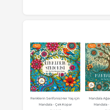
-%
27
-%
27
i Defteri
Renklerin Senfonisi;Her Yaş için 
Mandala Ağacı
 Yayınları
Mandala - Çek Kopar
Mandala -