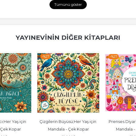
Tümünü göster
YAYINEVININ DIĞER KITAPLARI
-%
27
-%
27
;Her Yaş için 
Çizgilerin Büyüsü;Her Yaş için 
Prenses Diyarı
 Çek Kopar
Mandala - Çek Kopar
Mandala -