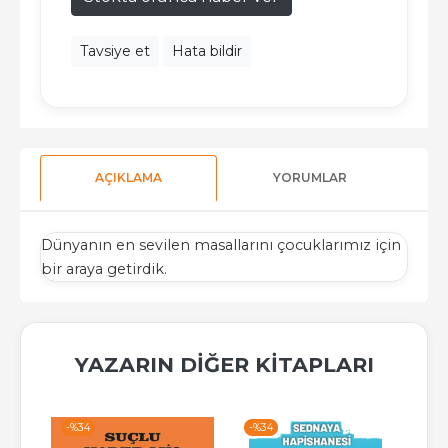
Tavsiye et
Hata bildir
AÇIKLAMA
YORUMLAR
Dünyanın en sevilen masallarını çocuklarımız için
bir araya getirdik.
YAZARIN DIĞER KITAPLARI
-%
34
-%
34
-%