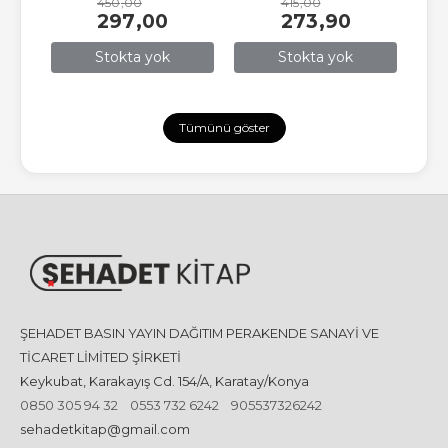
450
,00
415
,00
297
,00
273
,90
Stokta yok
Stokta yok
Tümünü göster
ŞEHADET BASIN YAYIN DAĞITIM PERAKENDE SANAYİ VE
TİCARET LİMİTED ŞİRKETİ
Keykubat, Karakayış Cd. 154/A, Karatay/Konya
0850 305 94 32
0553 732 6242
905537326242
sehadetkitap@gmail.com