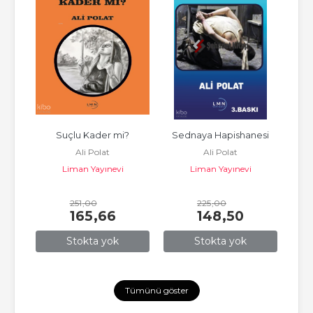
tik 
Suçlu Kader mi?
Sednaya Hapishanesi
Ali Polat
Ali Polat
bı
Liman Yayınevi
Liman Yayınevi
251
,00
225
,00
165
,66
148
,50
Stokta yok
Stokta yok
Tümünü göster