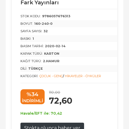
Fark Yayınları
STOK KODU:
9786057676313
BOYUT:
160-240-0
SAYFA SAYISI:
32
BASKI:
1
BASIM TARIHI:
2020-02-14
KAPAK TÜRÜ:
KARTON
KAĞIT TÜRÜ:
2.HAMUR
DILI:
TÜRKÇE
KATEGORI:
ÇOCUK - GENÇ
/
HIKAYELER - ÖYKÜLER
110
,00
%34
72
,60
INDIRIMLI
Havale/EFT ile:
70
,42
Stokta olunca haber ver