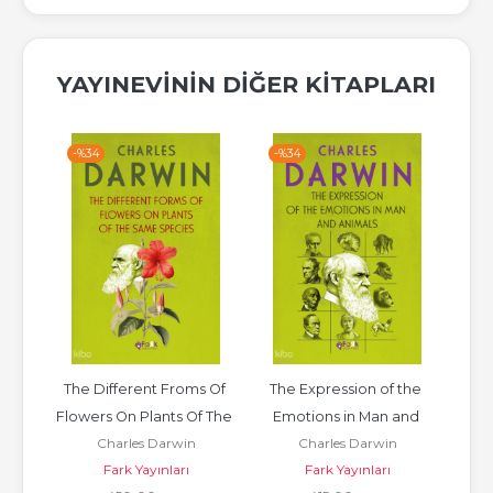
YAYINEVININ DIĞER KITAPLARI
-%
34
-%
34
-%
on 
The Different Froms Of 
The Expression of the 
On T
Flowers On Plants Of The 
Emotions in Man and 
Charles Darwin
Charles Darwin
Same Species
Animals
Fark Yayınları
Fark Yayınları