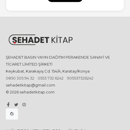
ŞEHADET BASIN YAYIN DAĞITIM PERAKENDE SANAYİ VE
TİCARET LİMİTED ŞİRKETİ
Keykubat, Karakayış Cd. 154/A, Karatay/Konya
0850 305 94 32
0553 732 6242
905537326242
sehadetkitap@gmail.com
© 2026 sehadetkitap.com