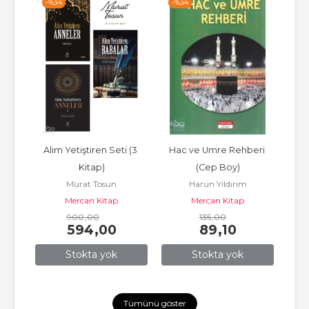
-%
34
-%
34
-%
 Tam 
Alim Yetiştiren Seti (3 
Hac ve Umre Rehberi 
Kur
Kitap)
(Cep Boy)
Efe
akkı
Murat Tosun
Harun Yıldırım
atı 
Mercan Kitap
Mercan Kitap
..
900
,00
135
,00
594
,00
89
,10
Stokta yok
Stokta yok
Tümünü göster