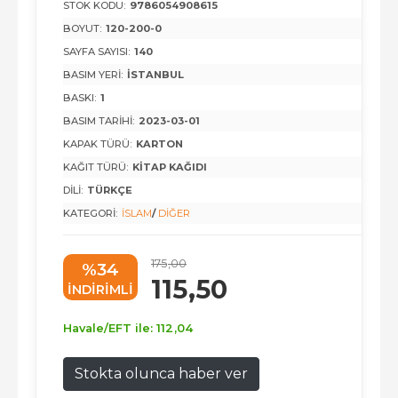
STOK KODU:
9786054908615
BOYUT:
120-200-0
SAYFA SAYISI:
140
BASIM YERI:
İSTANBUL
BASKI:
1
BASIM TARIHI:
2023-03-01
KAPAK TÜRÜ:
KARTON
KAĞIT TÜRÜ:
KITAP KAĞIDI
DILI:
TÜRKÇE
KATEGORI:
İSLAM
/
DIĞER
175
,00
%34
115
,50
INDIRIMLI
Havale/EFT ile:
112
,04
Stokta olunca haber ver