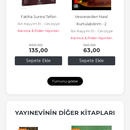
Fatiha Suresi Tefsiri
Vesveseden Nasıl 
İbn Kayyim El - Cevziyye
Kurtulabilirim - 2
Karınca & Polen Yayınları
iyye
İbn Kayyim El - Cevziyye
İbn
Karınca & Polen Yayınları
300
,00
140
,00
135
,00
63
,00
Sepete Ekle
Sepete Ekle
Tümünü göster
YAYINEVININ DIĞER KITAPLARI