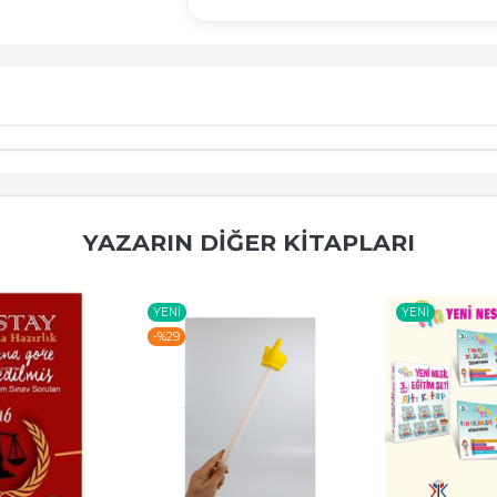
YAZARIN DIĞER KITAPLARI
YENI
YENI
-%
29