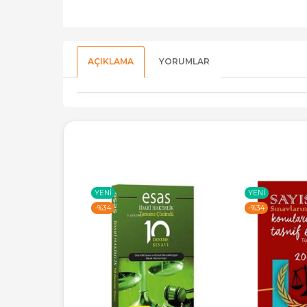
AÇIKLAMA
YORUMLAR
YENI
YENI
-%
34
-%
34