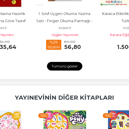
arına Hazırlık 
1. Sınıf Üçgen Okuma Yazma 
Karaca Etkinlik
na Göre Tasnif 
Seti - Finger Okuma Parmağı - 
Tür
ektif
Kolektif
Kol
ş Tüm...
2024
 Yayınevi
Üçgen Yayıncılık
Karaca Eğit
54
,00
80
,00
%29
35
,64
56
,80
1.5
İNDİRİM
Tümünü göster
YAYINEVININ DIĞER KITAPLARI
-%
32
-%
32