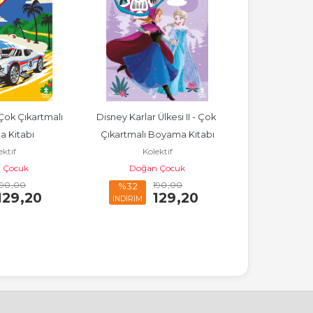
ok Çıkartmalı 
Disney Karlar Ülkesi II - Çok 
Disney Stiç - 
 Kitabı
Çıkartmalı Boyama Kitabı
Boyama
ektif
Kolektif
Kol
 Çocuk
Doğan Çocuk
Doğan
190
,00
190
,00
%32
%32
129
,20
129
,20
İNDİRİM
İNDİRİM