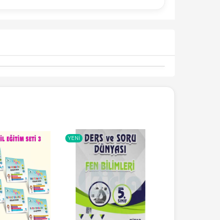
YENI
YENI
-%
17