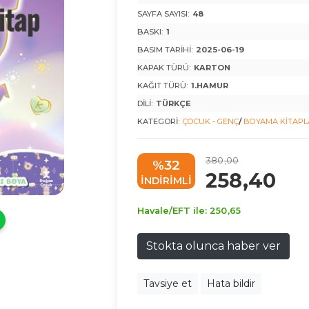
SAYFA SAYISI:
48
BASKI:
1
BASIM TARIHI:
2025-06-19
KAPAK TÜRÜ:
KARTON
KAĞIT TÜRÜ:
1.HAMUR
DILI:
TÜRKÇE
KATEGORI:
ÇOCUK - GENÇ
/
BOYAMA KITAPL
380
,00
%32
258
,40
INDIRIMLI
Havale/EFT ile:
250
,65
Stokta olunca haber ver
Tavsiye et
Hata bildir