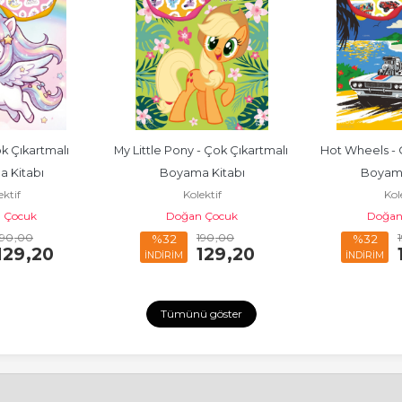
k Çıkartmalı 
My Little Pony - Çok Çıkartmalı 
Hot Wheels - Ç
 Kitabı
Boyama Kitabı
Boyama
ektif
Kolektif
Kol
 Çocuk
Doğan Çocuk
Doğan
190
,00
190
,00
%32
%32
129
,20
129
,20
İNDİRİM
İNDİRİM
Tümünü göster