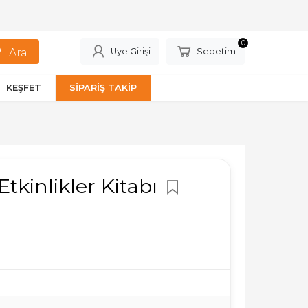
0
Üye Girişi
Sepetim
KEŞFET
SİPARİŞ TAKİP
 Etkinlikler Kitabı