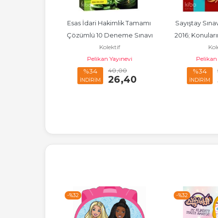
imlik Tamamı 
Esas İdari Hakimlik Tamamı 
Sayıştay Sınavl
Deneme Sınavı
Çözümlü 10 Deneme Sınavı
2016; Konuları
ektif
Kolektif
Kol
Edilmi
 Yayınevi
Pelikan Yayınevi
Pelikan
40
,00
40
,00
%34
%34
26
,40
26
,40
İNDİRİM
İNDİRİM
-%
32
-%
32