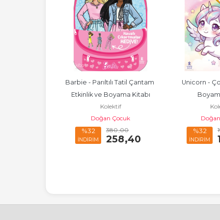
Çok Çıkartmalı 
Barbie - Parıltılı Tatil Çantam 
Unicorn - Ço
 Kitabı
Etkinlik ve Boyama Kitabı
Boyama
ektif
Kolektif
Kol
 Çocuk
Doğan Çocuk
Doğan
190
,00
380
,00
%32
%32
129
,20
258
,40
İNDİRİM
İNDİRİM