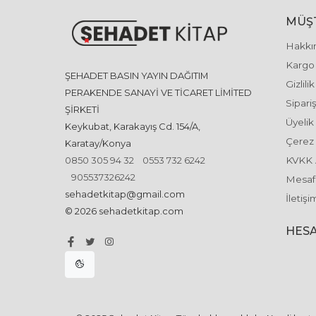
MÜŞT
Hakkı
Kargo 
ŞEHADET BASIN YAYIN DAĞITIM
Gizlili
PERAKENDE SANAYİ VE TİCARET LİMİTED
Sipariş
ŞİRKETİ
Üyelik
Keykubat, Karakayış Cd. 154/A,
Çerez 
Karatay/Konya
0850 305 94 32
0553 732 6242
KVKK 
905537326242
Mesafe
sehadetkitap@gmail.com
İletişi
© 2026 sehadetkitap.com
HESA