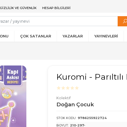
GIZLILIK VE GÜVENLIK
HESAP BILGILERI
YONU
ÇOK SATANLAR
YAZARLAR
YAYINEVLERİ
Kuromi - Parıltılı
Kolektif
Doğan Çocuk
STOK KODU:
9786255922724
BOYUT:
210-297-