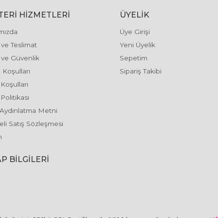
ERI HIZMETLERI
ÜYELIK
mızda
Üye Girişi
ve Teslimat
Yeni Üyelik
k ve Güvenlik
Sepetim
 Koşulları
Sipariş Takibi
 Koşulları
Politikası
Aydınlatma Metni
li Satış Sözleşmesi
m
P BILGILERI