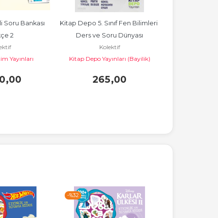
li Soru Bankası 
Kitap Depo 5. Sınıf Fen Bilimleri 
YGS Türkçe 
Kol
kçe 2
Ders ve Soru Dünyası
Paraf Yayınl
ektif
Kolektif
im Yayınları
Kitap Depo Yayınları (Bayilik)
%17
00
,00
265
,00
İNDİRİM
-%
32
-%
32