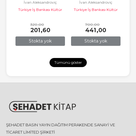
İvan Aleksandroviç
İvan Aleksandroviç
 
Türkiye İş Bankası Kültür
Gonçarov
Türkiye İş Bankası Kültür
Gonçarov
lt 
Yayınları
Yayınları
ltür
Tür
320
,00
700
,00
201
,60
441
,00
Stokta yok
Stokta yok
Tümünü göster
ŞEHADET BASIN YAYIN DAĞITIM PERAKENDE SANAYİ VE
TİCARET LİMİTED ŞİRKETİ