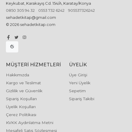
Keykubat, Karakayış Cd. 154/A, Karatay/Konya
0850 305 94 32
0553 732 6242
905537326242
sehadetkitap@gmail.com
© 2026 sehadetkitap.com
MÜŞTERI HIZMETLERI
ÜYELIK
Hakkımızda
Üye Girişi
Kargo ve Teslimat
Yeni Üyelik
Gizlilik ve Güvenlik
Sepetim
Sipariş Koşulları
Sipariş Takibi
Üyelik Koşulları
Çerez Politikası
KVKK Aydınlatma Metni
Mesafeli Satış Sözleşmesi