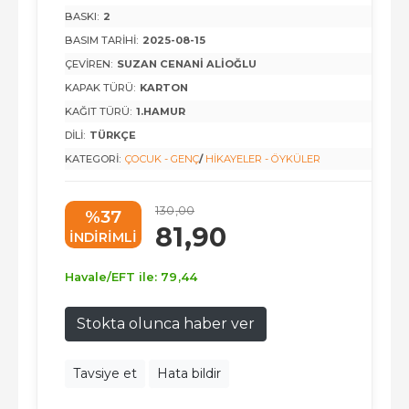
BASKI:
2
BASIM TARIHI:
2025-08-15
ÇEVIREN:
SUZAN CENANI ALIOĞLU
KAPAK TÜRÜ:
KARTON
KAĞIT TÜRÜ:
1.HAMUR
DILI:
TÜRKÇE
KATEGORI:
ÇOCUK - GENÇ
/
HIKAYELER - ÖYKÜLER
130
,00
%37
81
,90
INDIRIMLI
Havale/EFT ile:
79
,44
Stokta olunca haber ver
Tavsiye et
Hata bildir