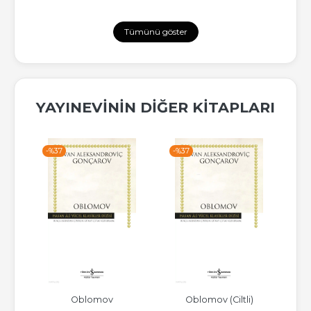
Tümünü göster
YAYINEVININ DIĞER KITAPLARI
-%
37
-%
37
-%
Oblomov
Oblomov (Ciltli)