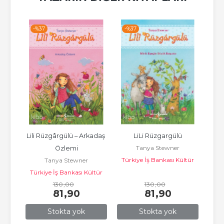
-%
37
-%
37
-%
ya 
Lili Rüzgârgülü – Arkadaş 
LiLi Rüzgargülü
Lil
Tanya Stewner
ırı
Özlemi
Ge
Türkiye İş Bankası Kültür
Tanya Stewner
Yayınları
ltür
Türkiye İş Bankası Kültür
Tür
130
Yayınları
,00
130
,00
81
,90
81
,90
Stokta yok
Stokta yok