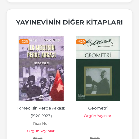
YAYINEVININ DIĞER KITAPLARI
-%
29
-%
29
-%
rı
İlk Meclisin Perde Arkası; 
Geometri
Çe
lis
Örgün Yayınları
(1920-1923)
Rıza Nur
Örgün Yayınları
32
,41
15
,00