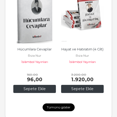
en 
Hücumlara Cevaplar
Hayat ve Hatıratım (4 Cilt)
İlk M
Rıza Nur
Rıza Nur
llî 
İslâmbol Yayınları
İslâmbol Yayınları
yet 
ı
160
,00
3.200
,00
96
,00
1.920
,00
Sepete Ekle
Sepete Ekle
Tümünü göster