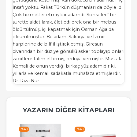
insafı yoktu. Fakat Türkün düşmanları da böyle idi.
Çok hizmetler etmiş bir adamdı. Sonra fecî bir
surette aldatılarak, âlet edilerek ona bir mebus
öldürtülmüş, işi kapatmak için Osman Ağa da
öldürülmüştür. Bu adam, Sakarya ve İzmir
harplerine de bilfiil iştirak etmiş, Giresun
civarından bir düziye gönüllü asker toplayıp onları
zabitlere talim ettirmiş, orduya vermiştir. Mustafa
Kemali de onun verdiği birkaç yüz adamıdır ki,
yıllarla ve kemali sadakatla muhafaza etmişlerdir.
Dr. Rıza Nur
YAZARIN DIĞER KITAPLARI
-%
40
-%
40
-%