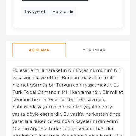
Tavsiye et
Hata bildir
AÇIKLAMA
YORUMLAR
Bu eserle millî hareketin bir köşesini, mühim bir
vakasını hikâye ettim. Bundan maksadım millî
hizmet görmüş bir Türkün adını yaşatmaktır. Bu
Türk Topal Osmandır. Millî kahramandır. Bir millet
kendine hizmet edenleri bilmeli, sevmeli,
hatırasında yaşatmalıdır. Bunları yaşatan en iyi
vasıta böyle eserlerdir. Bu vazife, herkesten önce
yazıcılara düşer. Giresunda hikâyelerini dinledim.
Osman Ağa: Siz Türke kılıç çekersiniz ha?.. der,
gördüğünü kesermiş. Kan dökücü bir adamdı. Hiç