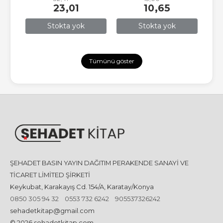
23
,01
10
,65
Stokta yok
Stokta yok
Tümünü göster
ŞEHADET BASIN YAYIN DAĞITIM PERAKENDE SANAYİ VE
TİCARET LİMİTED ŞİRKETİ
Keykubat, Karakayış Cd. 154/A, Karatay/Konya
0850 305 94 32
0553 732 6242
905537326242
sehadetkitap@gmail.com
© 2026 sehadetkitap.com