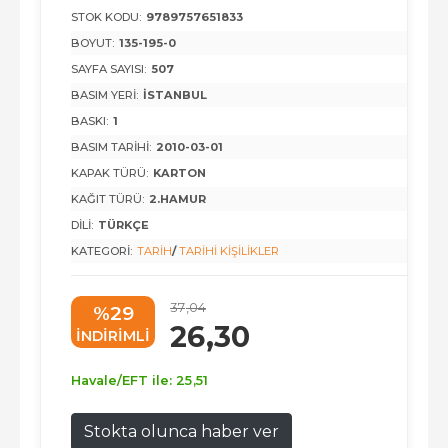
STOK KODU:
9789757651833
BOYUT:
135-195-0
SAYFA SAYISI:
507
BASIM YERI:
İSTANBUL
BASKI:
1
BASIM TARIHI:
2010-03-01
KAPAK TÜRÜ:
KARTON
KAĞIT TÜRÜ:
2.HAMUR
DILI:
TÜRKÇE
KATEGORI:
TARIH
/
TARIHI KIŞILIKLER
37
,04
%29
26
,30
INDIRIMLI
Havale/EFT ile:
25
,51
Stokta olunca haber ver