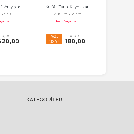
ûl Arayışları
Kur’ân Tarihi Kaynakları
Hint Alt Kıt
 Yalnız
Müslüm Yıldırım
Geleneğinin İh
ayınları
Fecr Yayınları
Ramaza
Dihlevî;
Fecr Y
60
,00
240
,00
%25
%25
420
,00
180
,00
İNDİRİM
İNDİRİM
KATEGORILER