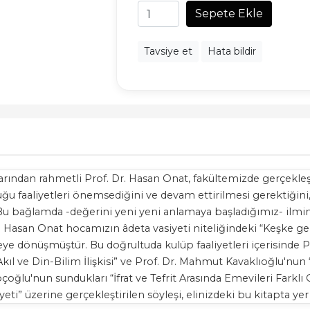
Sepete Ekle
Tavsiye et
Hata bildir
anlarından rahmetli Prof. Dr. Hasan Onat, fakültemizde gerçek
u faaliyetleri önemsediğini ve devam ettirilmesi gerektiğini,
 Bu bağlamda -değerini yeni yeni anlamaya başladığımız- ilmi
r. Hasan Onat hocamızın âdeta vasiyeti niteliğindeki “Keşke g
zifeye dönüşmüştür. Bu doğrultuda kulüp faaliyetleri içerisind
ıl ve Din-Bilim İlişkisi” ve Prof. Dr. Mahmut Kavaklıoğlu'nun 
oçoğlu'nun sundukları “İfrat ve Tefrit Arasında Emevileri Fark
eti” üzerine gerçekleştirilen söyleşi, elinizdeki bu kitapta yer