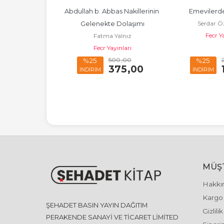
am Tarihinde 
Abdullah b. Abbas Nakillerinin 
Emevilerd
Serdar Ö
i ve Yansımaları
Gelenekte Dolaşımı
Fecr Y
Ali Balin
Fatma Yalnız
ayınları
Fecr Yayınları
200
,00
500
,00
%25
%25
150
,00
375
,00
İNDİRİM
İNDİRİM
MÜŞT
Hakkı
Kargo 
ŞEHADET BASIN YAYIN DAĞITIM
Gizlili
PERAKENDE SANAYİ VE TİCARET LİMİTED