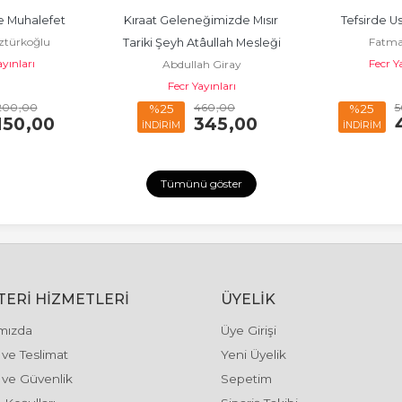
e Muhalefet
Kıraat Geleneğimizde Mısır 
Tefsirde Us
ztürkoğlu
Fatma
Tariki Şeyh Atâullah Mesleği
ayınları
Fecr Y
Abdullah Giray
Fecr Yayınları
200
,00
460
,00
5
%25
%25
150
,00
345
,00
İNDİRİM
İNDİRİM
Tümünü göster
ERI HIZMETLERI
ÜYELIK
mızda
Üye Girişi
ve Teslimat
Yeni Üyelik
k ve Güvenlik
Sepetim