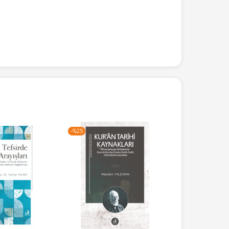
-%
25
-%
25