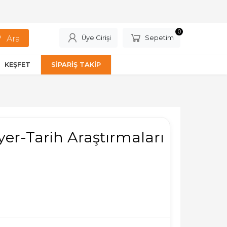
0
Üye Girişi
Sepetim
KEŞFET
SİPARİŞ TAKİP
yer-Tarih Araştırmaları