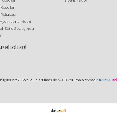
 Koşulları
Sipariş Takibi
 Koşulları
Politikası
Aydınlatma Metni
li Satış Sözleşmesi
m
P BILGILERI
ilgileriniz 256bit SSL Sertifikası ile %100 koruma altındadır..