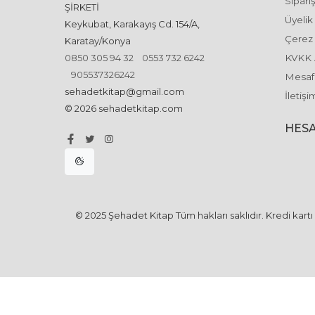
Sipariş
ŞİRKETİ
Üyelik
Keykubat, Karakayış Cd. 154/A,
Çerez 
Karatay/Konya
0850 305 94 32
0553 732 6242
KVKK 
905537326242
Mesafe
sehadetkitap@gmail.com
İletişi
© 2026 sehadetkitap.com
HESA
© 2025 Şehadet Kitap Tüm hakları saklıdır. Kredi kartı b