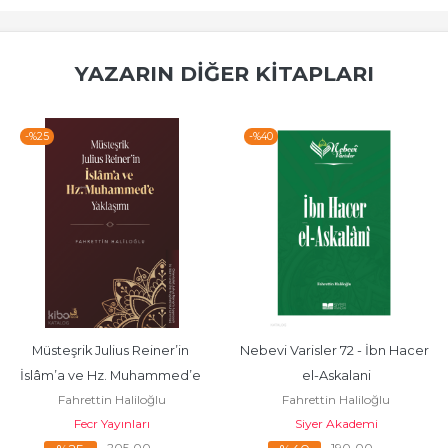
YAZARIN DIĞER KITAPLARI
-%
25
-%
40
Müsteşrik Julius Reiner’in 
Nebevi Varisler 72 - İbn Hacer 
İslâm’a ve Hz. Muhammed’e 
el-Askalani
Fahrettin Haliloğlu
Fahrettin Haliloğlu
Yaklaşımı
Fecr Yayınları
Siyer Akademi
205
,00
190
,00