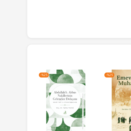
-%
25
-%
25