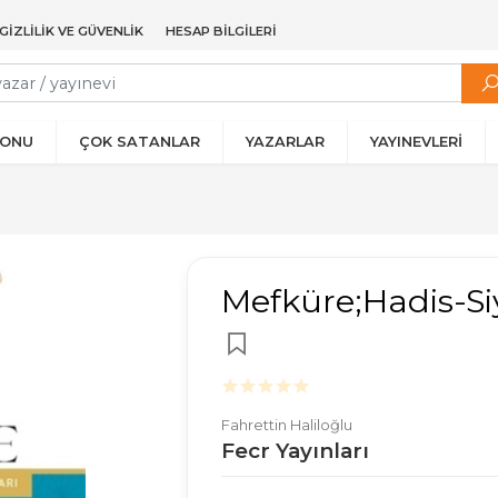
GIZLILIK VE GÜVENLIK
HESAP BILGILERI
YONU
ÇOK SATANLAR
YAZARLAR
YAYINEVLERİ
Mefküre;Hadis-Si
Fahrettin Haliloğlu
Fecr Yayınları