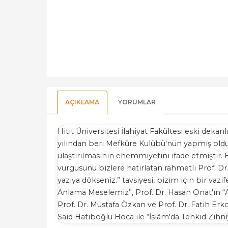
AÇIKLAMA
YORUMLAR
Hitit Üniversitesi İlahiyat Fakültesi eski dek
yılından beri Mefkûre Kulübü'nün yapmış olduğ
ulaştırılmasının ehemmiyetini ifade etmiştir.
vurgusunu bizlere hatırlatan rahmetli Prof. D
yazıya dökseniz.” tavsiyesi, bizim için bir va
Anlama Meselemiz”, Prof. Dr. Hasan Onat'ın “Ak
Prof. Dr. Mustafa Özkan ve Prof. Dr. Fatih Erk
Said Hatiboğlu Hoca ile “İslâm'da Tenkid Zihniy