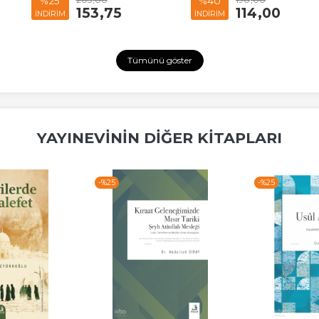
%25
%40
153
,75
114
,00
İNDİRİM
İNDİRİM
Tümünü göster
YAYINEVININ DIĞER KITAPLARI
-%
25
-%
25