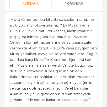
AÇIKLAMA
YORUMLAR
'Molla Ömer' adlı bu kitapta şu sözlerin sahibine
ait biyografiyi okuyacaksınız: ‘' Ey Müslümanlar.
Biliniz ki Hak ile batıl mukadder, kaçınılmaz bir
çarpışma için karşılaştıklarında Allah Azze ve
Celle'nin Sünneti, askerlerine ve evliyasına zafer
vermektir. Allah, tağut Firavun'a karşı peygamberi
Musa ‘ya sallahu aleyhi ve sellem zafer verdi. Tağut
tatarlara karşı Muzaffer Kutuz liderliğindeki hak
ehli Müslümanlara zafer verdi. Ve işte bugun biz
de tüm dünmyanın süper gücüne onların
kafirlerine ve münafıklarına karşı olan mukadder
savaşımızdayız. inşAllah boyun eğmeyeceğimiz
ve yumuşak olmayacağımızdır. Ve el bari olan
Allah'ın izniyle iki güzelden biri olan zafer yada
şehadeti elde edene kadar sebatkar kalacağız.'