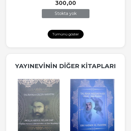
300
,00
Stokta yok
Tümünü göster
YAYINEVININ DIĞER KITAPLARI