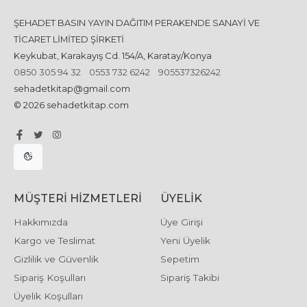
ŞEHADET BASIN YAYIN DAĞITIM PERAKENDE SANAYİ VE
TİCARET LİMİTED ŞİRKETİ
Keykubat, Karakayış Cd. 154/A, Karatay/Konya
0850 305 94 32
0553 732 6242
905537326242
sehadetkitap@gmail.com
© 2026 sehadetkitap.com
MÜŞTERI HIZMETLERI
ÜYELIK
Hakkımızda
Üye Girişi
Kargo ve Teslimat
Yeni Üyelik
Gizlilik ve Güvenlik
Sepetim
Sipariş Koşulları
Sipariş Takibi
Üyelik Koşulları