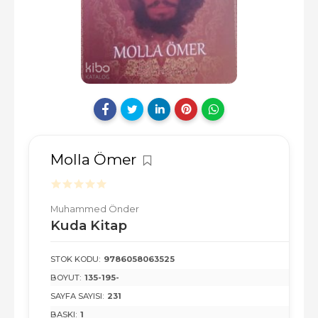
Molla Ömer
Muhammed Önder
Kuda Kitap
STOK KODU:
9786058063525
BOYUT:
135-195-
SAYFA SAYISI:
231
BASKI:
1