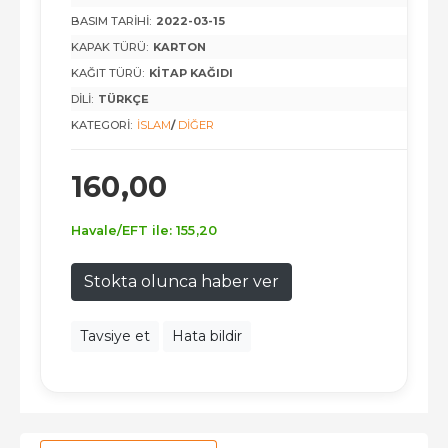
BASIM TARIHI:
2022-03-15
KAPAK TÜRÜ:
KARTON
KAĞIT TÜRÜ:
KITAP KAĞIDI
DILI:
TÜRKÇE
KATEGORI:
İSLAM
/
DIĞER
160
,00
Havale/EFT ile:
155
,20
Stokta olunca haber ver
Tavsiye et
Hata bildir