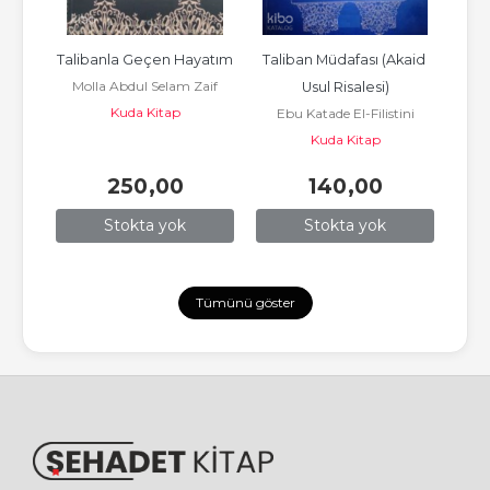
Talibanla Geçen Hayatım
Taliban Müdafası (Akaid 
Molla Abdul Selam Zaif
Usul Risalesi)
Kuda Kitap
Ebu Katade El-Filistini
Kuda Kitap
250
,00
140
,00
Stokta yok
Stokta yok
Tümünü göster