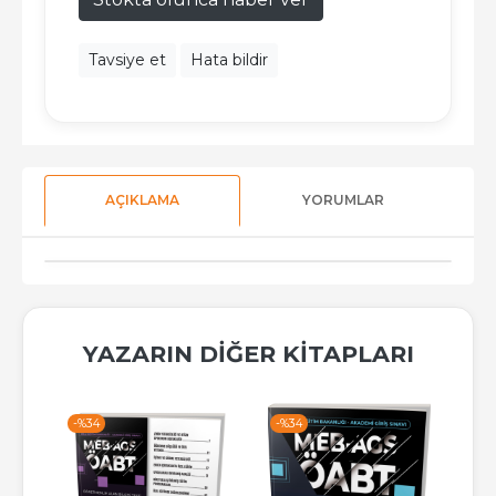
Tavsiye et
Hata bildir
AÇIKLAMA
YORUMLAR
YAZARIN DIĞER KITAPLARI
-%
34
-%
34
-%