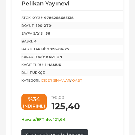
Pelikan Yayınevi
STOK KODU:
9786258685138
BOYUT:
190-270-
SAYFA SAYISI:
56
BASKI:
4
BASIM TARIHI:
2026-06-25
KAPAK TÜRÜ:
KARTON
KAĞIT TÜRÜ:
1.HAMUR
DILI:
TÜRKÇE
KATEGORI:
DIĞER SINAVLAR
/
ÖABT
190
,00
%34
125
,40
INDIRIMLI
Havale/EFT ile:
121
,64
Stokta olunca haber ver