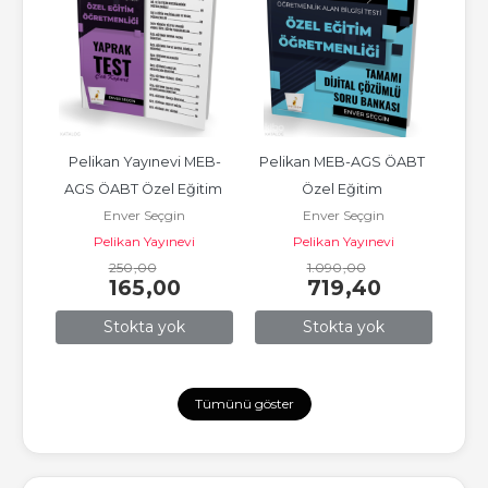
l 
Pelikan Yayınevi MEB-
Pelikan MEB-AGS ÖABT 
Pel
ür 
AGS ÖABT Özel Eğitim 
Özel Eğitim 
AGS
Enver Seçgin
Enver Seçgin
me 
Öğretmenliği Yaprak Test
Öğretmenliği Tamamı 
Sı
Pelikan Yayınevi
Pelikan Yayınevi
Çözümlü Soru Bankası
250
,00
1.090
,00
165
,00
719
,40
Stokta yok
Stokta yok
Tümünü göster