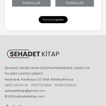
Stokta yok
Stokta yok
Tümünü göster
ŞEHADET BASIN YAYIN DAĞITIM PERAKENDE SANAYİ VE
TİCARET LİMİTED ŞİRKETİ
Keykubat, Karakayış Cd. 154/A, Karatay/Konya
0850 305 94 32
0553 732 6242
905537326242
sehadetkitap@gmail.com
© 2026 sehadetkitap.com