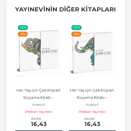
YAYINEVININ DIĞER KITAPLARI
YENI
YENI
YE
-%
34
-%
34
-%
enek 
Her Yaş için Çek Kopart 
Her Yaş için Çek Kopart 
E
atımı
Boyama Kitabı - 
Boyama Kitabı - 
Kolektif
Kolektif
Hayvanlar Alemi 1
Hayvanlar Alemi 2
Pelikan Yayınevi
Pelikan Yayınevi
24
,90
24
,90
16
,43
16
,43