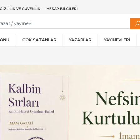
GIZLILIK VE GÜVENLIK
HESAP BILGILERI
YONU
ÇOK SATANLAR
YAZARLAR
YAYINEVLERİ