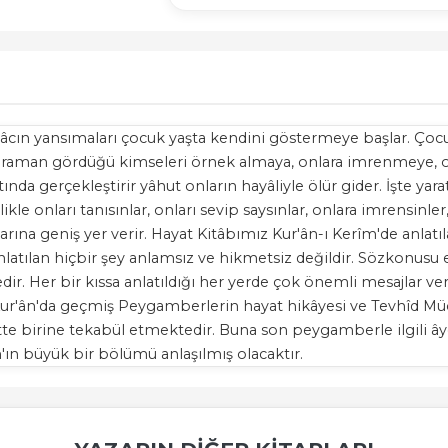
htiyâcın yansımaları çocuk yaşta kendini göstermeye başlar. Ç
hraman gördüğü kimseleri örnek almaya, onlara imrenmeye, on
 gerçekleştirir yâhut onların hayâliyle ölür gider. İşte yarattı
le onları tanısınlar, onları sevip saysınlar, onlara imrensinler
na geniş yer verir. Hayat Kitâbımız Kur'ân-ı Kerîm'de anlatılan
nlatılan hiçbir şey anlamsız ve hikmetsiz değildir. Sözkonusu
ledir. Her bir kıssa anlatıldığı her yerde çok önemli mesajlar ve
 Kur'ân'da geçmiş Peygamberlerin hayat hikâyesi ve Tevhîd Müc
rtte birine tekabül etmektedir. Buna son peygamberle ilgili ây
ân'ın büyük bir bölümü anlaşılmış olacaktır.