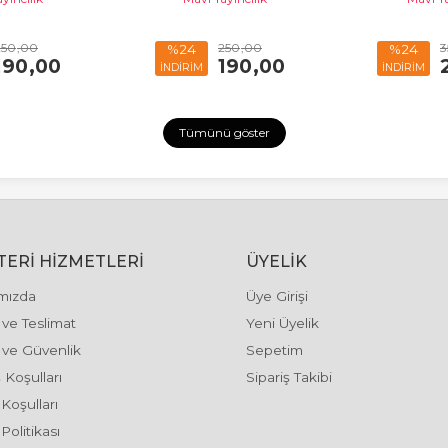
250
,00
250
,00
3
%24
%24
190
,00
190
,00
İNDİRİM
İNDİRİM
Tümünü göster
ERI HIZMETLERI
ÜYELIK
mızda
Üye Girişi
ve Teslimat
Yeni Üyelik
k ve Güvenlik
Sepetim
 Koşulları
Sipariş Takibi
 Koşulları
Politikası