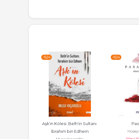
-%
24
-%
24
si: Ebu Ubeyde
Aşk'ın Kölesi ;Belh'in Sultanı 
Pas
t Arslan
Hüsey
İbrahim bin Edhem
yıncılık
Mavi Ya
Musa Yaşaroğlu