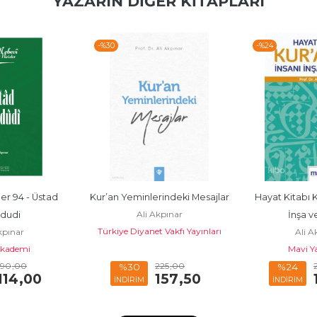
YAZARIN DIĞER KITAPLARI
-%
30
-%
24
er 94 - Üstad 
Kur’an Yeminlerindeki Mesajlar
Hayat Kitabı Ku
Ali Akpınar
dudi
İnşa v
Türkiye Diyanet Vakfı Yayınları
kpınar
Ali A
Akademi
Mavi Ya
190
,00
225
,00
%30
%24
114
,00
157
,50
İNDİRİM
İNDİRİM