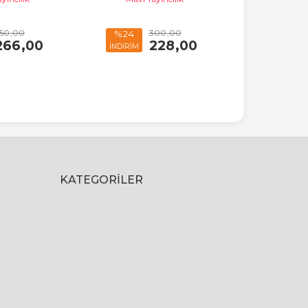
50
,00
300
,00
%24
%24
266
,00
228
,00
İNDİRİM
İNDİRİM
KATEGORILER