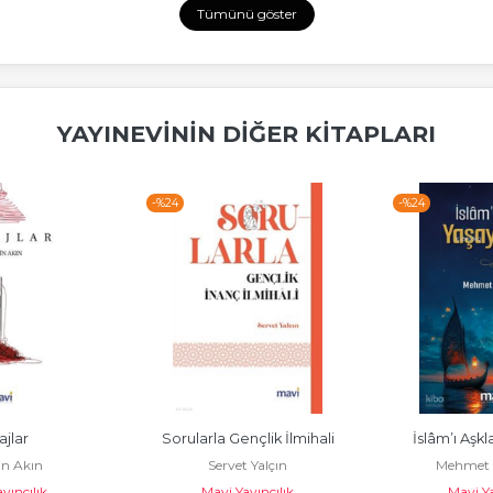
Tümünü göster
YAYINEVININ DIĞER KITAPLARI
-%
24
-%
24
ajlar
Sorularla Gençlik İlmihali
İslâm’ı Aşk
in Akın
Servet Yalçın
Mehmet 
yıncılık
Mavi Yayıncılık
Mavi Ya