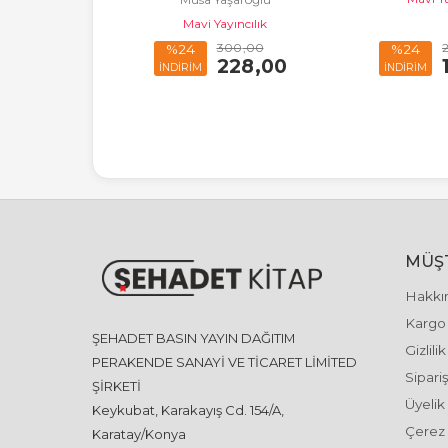
Mavi Yayıncılık
250
,00
300
,00
%24
%24
190
,00
228
,00
İNDİRİM
İNDİRİM
MÜŞT
Hakkı
Kargo 
ŞEHADET BASIN YAYIN DAĞITIM
Gizlili
PERAKENDE SANAYİ VE TİCARET LİMİTED
Sipariş
ŞİRKETİ
Üyelik
Keykubat, Karakayış Cd. 154/A,
Çerez 
Karatay/Konya