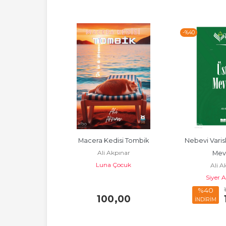
-%
40
kumaları I
Macera Kedisi Tombik
Nebevi Varisl
kpınar
Ali Akpınar
Mev
Dünyası
Luna Çocuk
Ali A
Siyer 
6
,00
%40
3
,66
100
,00
İNDİRİM