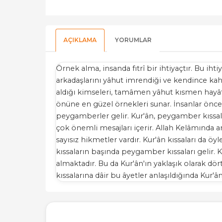
AÇIKLAMA
YORUMLAR
Örnek alma, insanda fıtrî bir ihtiyaçtır. Bu i
arkadaşlarını yâhut imrendiği ve kendince ka
aldığı kimseleri, tamâmen yâhut kısmen hayâtında
önüne en güzel örnekleri sunar. İnsanlar öncelik
peygamberler gelir. Kur'ân, peygamber kıssaları
çok önemli mesajları içerir. Allah Kelâmında a
sayısız hikmetler vardır. Kur'ân kıssaları da öy
kıssaların başında peygamber kıssaları gelir.
almaktadır. Bu da Kur'ân'ın yaklaşık olarak dö
kıssalarına dâir bu âyetler anlaşıldığında Kur'