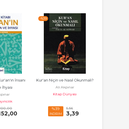
-%
39
r'an'ın İnsanı 
Kur'an Niçin ve Nasıl Okunmalı?
Pratik Hazırlı
Ali Akpınar
e İhyası
Hazinesi - MB
Kitap Dünyası
kpınar
Adil
Sınavı; 2
yıncılık
200
,00
5
,56
%39
152
,00
3
,39
30
İNDİRİM