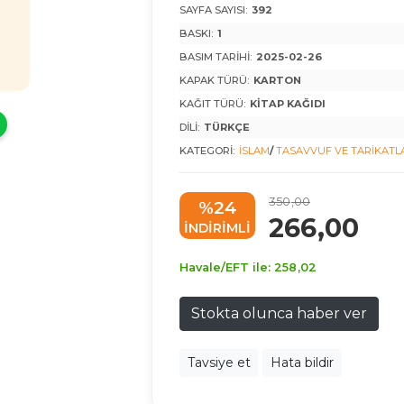
SAYFA SAYISI:
392
BASKI:
1
BASIM TARIHI:
2025-02-26
KAPAK TÜRÜ:
KARTON
KAĞIT TÜRÜ:
KITAP KAĞIDI
DILI:
TÜRKÇE
KATEGORI:
İSLAM
/
TASAVVUF VE TARIKATL
350
,00
%24
266
,00
INDIRIMLI
Havale/EFT ile:
258
,02
Stokta olunca haber ver
Tavsiye et
Hata bildir