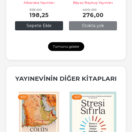
Albaraka Yayınları
Beyaz Baykuş Yayınları
Felsefesi
325
,00
400
,00
198
,25
276
,00
Sepete Ekle
Stokta yok
Tümünü göster
YAYINEVININ DIĞER KITAPLARI
-%
37
-%
37
-%