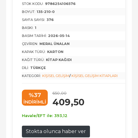
STOK KODU:
9786254106576
BOYUT:
135-210-0
SAYFA SAYISI:
376
BASKI:
1
BASIM TARIHI:
2026-05-14
ÇEVIREN:
MERAL ÜNALAN
KAPAK TÜRÜ:
KARTON
KAĞIT TÜRÜ:
KITAP KAĞIDI
DILI:
TÜRKÇE
KATEGORI:
KIŞISEL GELIŞIM
/
KIŞISEL GELIŞIM KITAPLARI
650
,00
%37
409
,50
INDIRIMLI
Havale/EFT ile:
393
,12
Stokta olunca haber ver