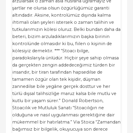
arzularsak o zaman asla hüsrana uğramayız ve
şartlar ne olursa olsun özgürlüğümüz garanti
altındadır. Aksine, kontrolümüz dışında kalma
ihtimali olan şeyleri istersek o zaman talihin ve
tutkularımızın kölesi oluruz. Belki bundan daha da
beteri, bizim arzuladıklarımızın başka birinin
kontrolünde olmasıdır ki bu, fiilen o kişinin de
kölesiyiz demektir. *** “Stoacı bilge,
paradokslarıyla ünlüdür. Hiçbir şeye sahip olmasa
da gerçekten zengin addedeceğimiz türden bir
insandır, bir tiran tarafından hapsedilse de
tamamen özgür olan tek kişidir, düşman
zannedilse bile yegâne gerçek dosttur ve her
türlü dışsal talihsizliğe maruz kalsa bile mutlu ve
kutlu bir yaşam sürer.” Donald Robertson,
Stoacılık ve Mutluluk Sanatı “Stoacılığın ne
olduğuna ve nasıl uygulanması gerektiğine dair
mükemmel bir hatırlatma.” Via Stoica “Zamandan
bağımsız bir bilgelik, okuyucuya son derece