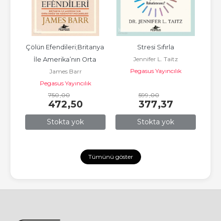
il
Çölün Efendileri;Britanya 
Stresi Sıfırla
Jennifer L. Taitz
İle Amerika’nın Orta 
k
Pegasus Yayıncılık
James Barr
Doğu’da Hâkimiyet 
Pegasus Yayıncılık
Mücadelesi
750
,00
599
,00
472
,50
377
,37
Stokta yok
Stokta yok
Tümünü göster