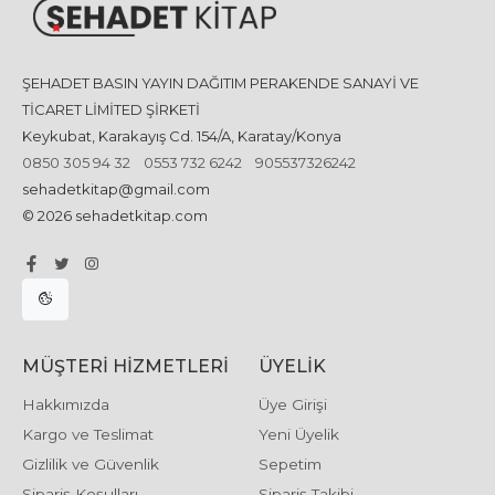
ŞEHADET BASIN YAYIN DAĞITIM PERAKENDE SANAYİ VE
TİCARET LİMİTED ŞİRKETİ
Keykubat, Karakayış Cd. 154/A, Karatay/Konya
0850 305 94 32
0553 732 6242
905537326242
sehadetkitap@gmail.com
© 2026 sehadetkitap.com
MÜŞTERI HIZMETLERI
ÜYELIK
Hakkımızda
Üye Girişi
Kargo ve Teslimat
Yeni Üyelik
Gizlilik ve Güvenlik
Sepetim
Sipariş Koşulları
Sipariş Takibi