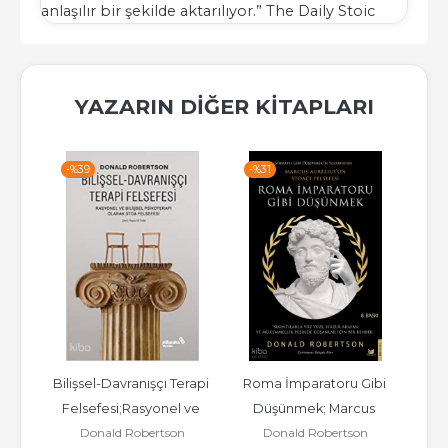
anlaşılır bir şekilde aktarılıyor.” The Daily Stoic
YAZARIN DIĞER KITAPLARI
-%
39
-%
31
Bilişsel-Davranışçı Terapi 
Roma İmparatoru Gibi 
Felsefesi;Rasyonel ve 
Düşünmek; Marcus 
Donald Robertson
Donald Robertson
Bilişsel Psikoterapi...
Aurelius'un Stoacı 