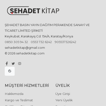
ŞEHADET BASIN YAYIN DAĞITIM PERAKENDE SANAYİ VE
TİCARET LİMİTED ŞİRKETİ
Keykubat, Karakayış Cd. 154/A, Karatay/Konya
0850 305 94 32
0553 732 6242
905537326242
sehadetkitap@gmail.com
© 2026 sehadetkitap.com
MÜŞTERI HIZMETLERI
ÜYELIK
Hakkımızda
Üye Girişi
Kargo ve Teslimat
Yeni Üyelik