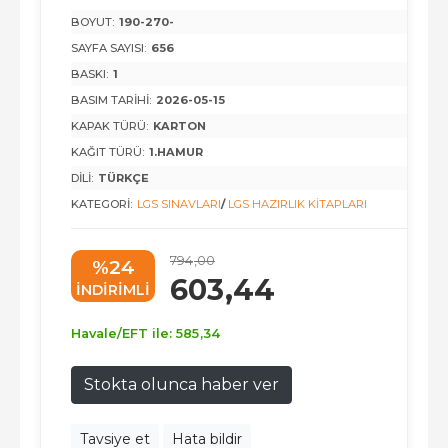
BOYUT:
190-270-
SAYFA SAYISI:
656
BASKI:
1
BASIM TARIHI:
2026-05-15
KAPAK TÜRÜ:
KARTON
KAĞIT TÜRÜ:
1.HAMUR
DILI:
TÜRKÇE
KATEGORI:
LGS SINAVLARI
/
LGS HAZIRLIK KITAPLARI
794
,00
%24
603
,44
INDIRIMLI
Havale/EFT ile:
585
,34
Stokta olunca haber ver
Tavsiye et
Hata bildir