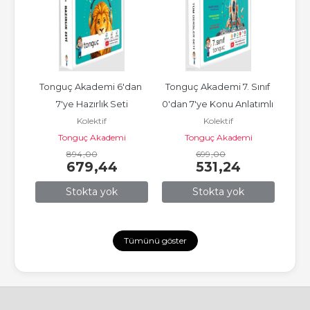
dan 
Tonguç Akademi 6'dan 
Tonguç Akademi 7. Sınıf 
Ton
 
7'ye Hazırlık Seti
0'dan 7'ye Konu Anlatımlı 
T
Kolektif
Kolektif
kası
Soru Bankası Seti
Tonguç Akademi
Tonguç Akademi
894
,00
699
,00
679
,44
531
,24
Stokta yok
Stokta yok
Tümünü göster