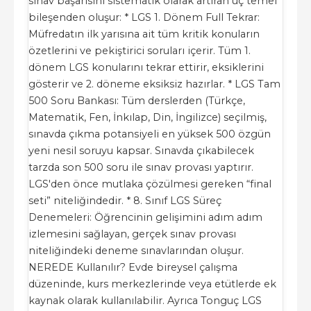
sınav başarısını sistematik olarak artıran üç temel
bileşenden oluşur: * LGS 1. Dönem Full Tekrar:
Müfredatın ilk yarısına ait tüm kritik konuların
özetlerini ve pekiştirici soruları içerir. Tüm 1.
dönem LGS konularını tekrar ettirir, eksiklerini
gösterir ve 2. döneme eksiksiz hazırlar. * LGS Tam
500 Soru Bankası: Tüm derslerden (Türkçe,
Matematik, Fen, İnkılap, Din, İngilizce) seçilmiş,
sınavda çıkma potansiyeli en yüksek 500 özgün
yeni nesil soruyu kapsar. Sınavda çıkabilecek
tarzda son 500 soru ile sınav provası yaptırır.
LGS'den önce mutlaka çözülmesi gereken “final
seti” niteliğindedir. * 8. Sınıf LGS Süreç
Denemeleri: Öğrencinin gelişimini adım adım
izlemesini sağlayan, gerçek sınav provası
niteliğindeki deneme sınavlarından oluşur.
NEREDE Kullanılır? Evde bireysel çalışma
düzeninde, kurs merkezlerinde veya etütlerde ek
kaynak olarak kullanılabilir. Ayrıca Tonguç LGS