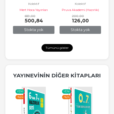
Kolektif
Kolektif
Seti
Konuşuyor 2021
ı
Mert Hoca Yayınları
Pruva Akademi (Hazırlık)
Pru
659
,00
200
,00
500
,84
126
,00
Stokta yok
Stokta yok
Tümünü göster
YAYINEVININ DIĞER KITAPLARI
YENI
YENI
YE
-%
24
-%
24
-%