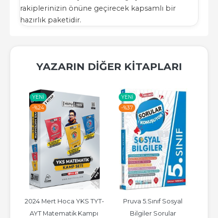
rakiplerinizin önüne geçirecek kapsamlı bir
hazırlık paketidir.
YAZARIN DIĞER KITAPLARI
YENI
YENI
YE
-%
24
-%
37
-%
 TYT-
2024 Mert Hoca YKS TYT-
Pruva 5.Sınıf Sosyal 
Pruv
u 
AYT Matematik Kampı 
Bilgiler Sorular 
Sor