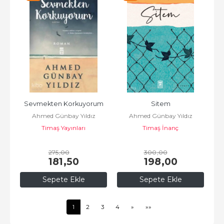
Sevmekten Korkuyorum
Sitem
Ahmed Günbay Yıldız
Ahmed Günbay Yıldız
Timaş Yayınları
Timaş İnanç
275
,00
300
,00
181
,50
198
,00
Sepete Ekle
Sepete Ekle
1
2
3
4
»
»»