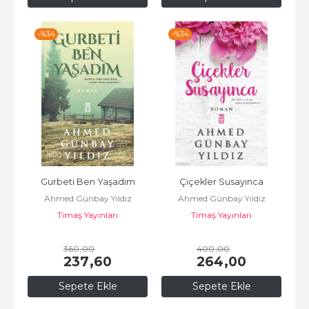
-%
34
-%
34
Gurbeti Ben Yaşadım
Çiçekler Susayınca
Ahmed Günbay Yıldız
Ahmed Günbay Yıldız
Timaş Yayınları
Timaş Yayınları
360
,00
400
,00
237
,60
264
,00
Sepete Ekle
Sepete Ekle