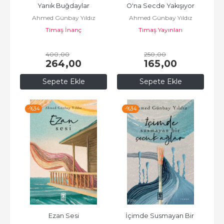
Yanık Buğdaylar
O'na Secde Yakışıyor
Ahmed Günbay Yıldız
Ahmed Günbay Yıldız
Timaş İnanç
Timaş Yayınları
400
,00
250
,00
264
,00
165
,00
Sepete Ekle
Sepete Ekle
-%
34
-%
34
Ezan Sesi
İçimde Susmayan Bir 