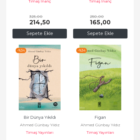
Timaş İnanç
Timaş İnanç
325
,00
250
,00
214
,50
165
,00
Sepete Ekle
Sepete Ekle
-%
34
-%
34
Bir Dünya Yıkıldı
Figan
Ahmed Günbay Yıldız
Ahmed Günbay Yıldız
Timaş Yayınları
Timaş Yayınları