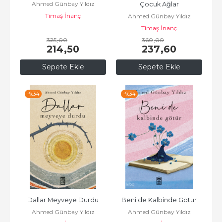
Ahmed Günbay Yıldız
Çocuk Ağlar
Timaş İnanç
Ahmed Günbay Yıldız
Timaş İnanç
325
,00
360
,00
214
,50
237
,60
Sepete Ekle
Sepete Ekle
-%
34
-%
34
Dallar Meyveye Durdu
Beni de Kalbinde Götür
Ahmed Günbay Yıldız
Ahmed Günbay Yıldız