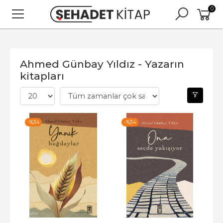
0
Ahmed Günbay Yıldız - Yazarın
kitapları
-%
34
-%
34