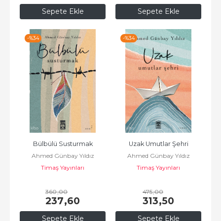
Sepete Ekle
Sepete Ekle
-%
34
-%
34
Bülbülü Susturmak
Uzak Umutlar Şehri
Ahmed Günbay Yıldız
Ahmed Günbay Yıldız
Timaş Yayınları
Timaş Yayınları
360
,00
475
,00
237
,60
313
,50
Sepete Ekle
Sepete Ekle