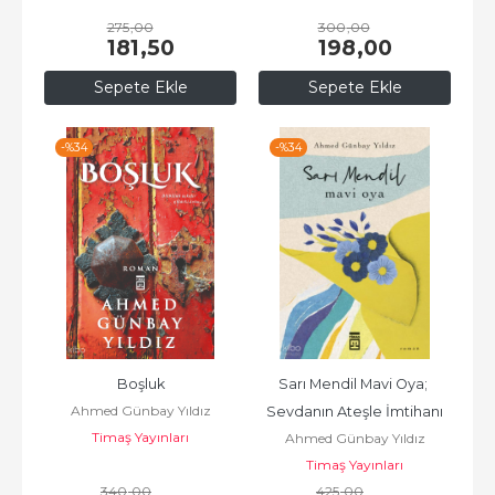
275
,00
300
,00
181
,50
198
,00
Sepete Ekle
Sepete Ekle
-%
34
-%
34
Boşluk
Sarı Mendil Mavi Oya; 
Ahmed Günbay Yıldız
Sevdanın Ateşle İmtihanı
Timaş Yayınları
Ahmed Günbay Yıldız
Timaş Yayınları
340
,00
425
,00