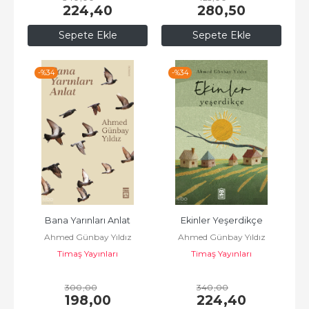
224
,40
280
,50
Sepete Ekle
Sepete Ekle
-%
34
-%
34
Bana Yarınları Anlat
Ekinler Yeşerdikçe
Ahmed Günbay Yıldız
Ahmed Günbay Yıldız
Timaş Yayınları
Timaş Yayınları
300
,00
340
,00
198
,00
224
,40