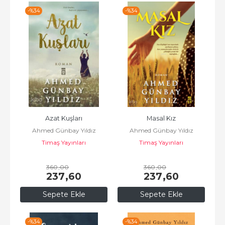
-%
34
-%
34
Azat Kuşları
Masal Kız
Ahmed Günbay Yıldız
Ahmed Günbay Yıldız
Timaş Yayınları
Timaş Yayınları
360
,00
360
,00
237
,60
237
,60
Sepete Ekle
Sepete Ekle
-%
34
-%
34