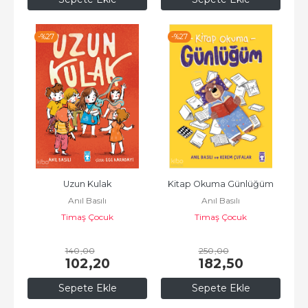
-%
27
-%
27
Uzun Kulak
Kitap Okuma Günlüğüm
Anıl Basılı
Anıl Basılı
Timaş Çocuk
Timaş Çocuk
140
,00
250
,00
102
,20
182
,50
Sepete Ekle
Sepete Ekle