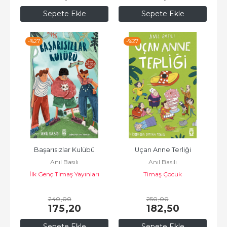
Sepete Ekle
Sepete Ekle
-%
27
-%
27
Başarısızlar Kulübü
Uçan Anne Terliği
Anıl Basılı
Anıl Basılı
İlk Genç Timaş Yayınları
Timaş Çocuk
240
,00
250
,00
175
,20
182
,50
Sepete Ekle
Sepete Ekle