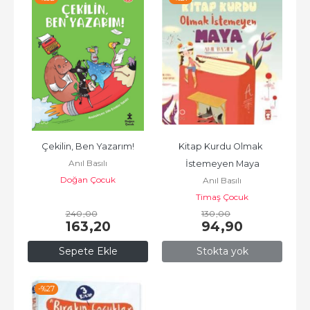
Çekilin, Ben Yazarım!
Kitap Kurdu Olmak  
Anıl Basılı
İstemeyen Maya
Doğan Çocuk
Anıl Basılı
Timaş Çocuk
240
,00
130
,00
163
,20
94
,90
Sepete Ekle
Stokta yok
-%
27