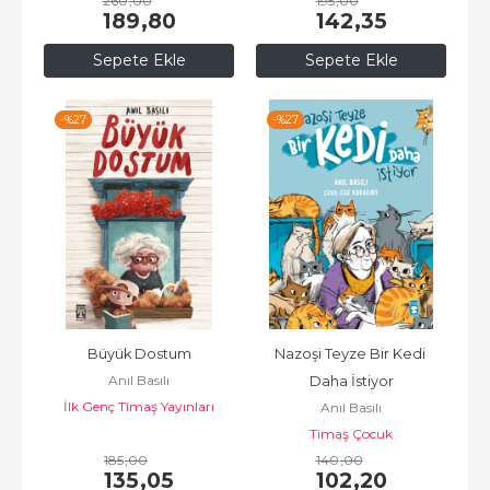
260
,00
195
,00
189
,80
142
,35
Sepete Ekle
Sepete Ekle
-%
27
-%
27
Büyük Dostum
Nazoşi Teyze Bir Kedi 
Anıl Basılı
Daha İstiyor
İlk Genç Timaş Yayınları
Anıl Basılı
Timaş Çocuk
185
,00
140
,00
135
,05
102
,20