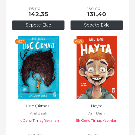
195
,00
180
,00
142
,35
131
,40
Sepete Ekle
Sepete Ekle
-%
27
-%
27
Linç Çıkmazı
Hayta
Anıl Basılı
Anıl Basılı
İlk Genç Timaş Yayınları
İlk Genç Timaş Yayınları