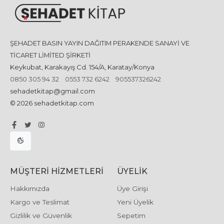
ŞEHADET BASIN YAYIN DAĞITIM PERAKENDE SANAYİ VE
TİCARET LİMİTED ŞİRKETİ
Keykubat, Karakayış Cd. 154/A, Karatay/Konya
0850 305 94 32
0553 732 6242
905537326242
sehadetkitap@gmail.com
© 2026 sehadetkitap.com
MÜŞTERI HIZMETLERI
ÜYELIK
Hakkımızda
Üye Girişi
Kargo ve Teslimat
Yeni Üyelik
Gizlilik ve Güvenlik
Sepetim