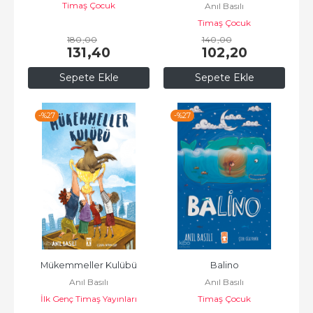
Timaş Çocuk
Anıl Basılı
Timaş Çocuk
180
,00
140
,00
131
,40
102
,20
Sepete Ekle
Sepete Ekle
-%
27
-%
27
Mükemmeller Kulübü
Balino
Anıl Basılı
Anıl Basılı
İlk Genç Timaş Yayınları
Timaş Çocuk