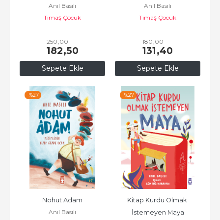
Anıl Basılı
Anıl Basılı
Timaş Çocuk
Timaş Çocuk
250
,00
180
,00
182
,50
131
,40
Sepete Ekle
Sepete Ekle
-%
27
-%
27
Nohut Adam
Kitap Kurdu Olmak 
Anıl Basılı
İstemeyen Maya