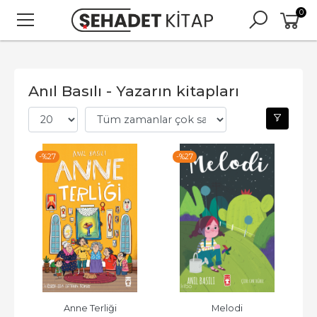
0
Anıl Basılı - Yazarın kitapları
-%
27
-%
27
Anne Terliği
Melodi