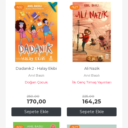
-%
32
-%
27
Dadanık 2 - Halay Ekibi
Ali Nazik
Anıl Basılı
Anıl Basılı
Doğan Çocuk
İlk Genç Timaş Yayınları
250
,00
225
,00
170
,00
164
,25
Sepete Ekle
Sepete Ekle
-%
32
-%
27