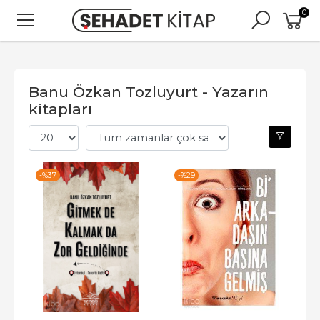
0
Banu Özkan Tozluyurt - Yazarın
kitapları
-%
37
-%
29