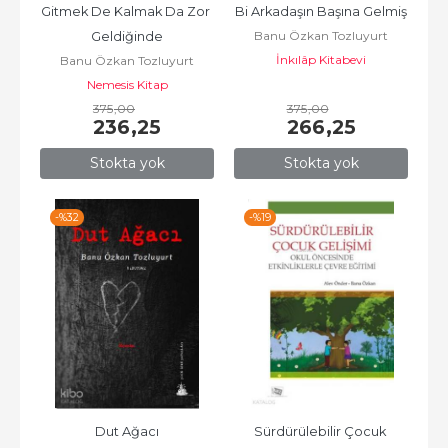
Gitmek De Kalmak Da Zor 
Bi Arkadaşın Başına Gelmiş
Banu Özkan Tozluyurt
Geldiğinde
İnkılâp Kitabevi
Banu Özkan Tozluyurt
Nemesis Kitap
375
,00
375
,00
236
,25
266
,25
Stokta yok
Stokta yok
-%
32
-%
19
Dut Ağacı
Sürdürülebilir Çocuk 