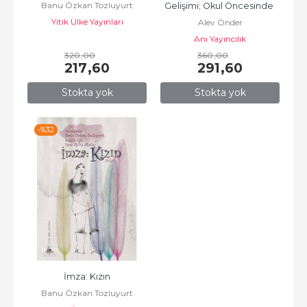
Banu Özkan Tozluyurt
Gelişimi; Okul Öncesinde 
Yitik Ülke Yayınları
Alev Önder
Etkinliklerle Çevre Eğitimi
Anı Yayıncılık
320
,00
360
,00
217
,60
291
,60
Stokta yok
Stokta yok
-%
32
İmza: Kızın
Banu Özkan Tozluyurt