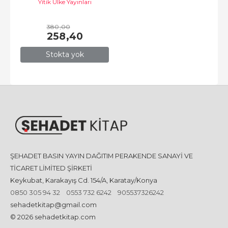
Yitik Ülke Yayınları
380
,00
258
,40
Stokta yok
ŞEHADET BASIN YAYIN DAĞITIM PERAKENDE SANAYİ VE
TİCARET LİMİTED ŞİRKETİ
Keykubat, Karakayış Cd. 154/A, Karatay/Konya
0850 305 94 32
0553 732 6242
905537326242
sehadetkitap@gmail.com
© 2026 sehadetkitap.com