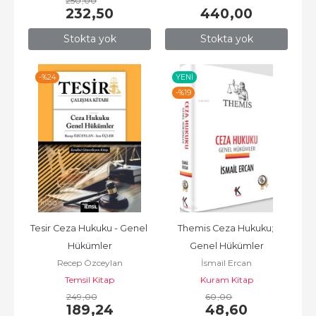
250
,00
232
,50
440
,00
Stokta yok
Stokta yok
-%
24
YENI
-%
19
Tesir Ceza Hukuku - Genel 
Themis Ceza Hukuku; 
Hükümler
Genel Hükümler
Recep Özceylan
İsmail Ercan
Temsil Kitap
Kuram Kitap
249
,00
60
,00
189
,24
48
,60