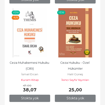
YENI
YENI
-%
19
Ceza Muhakemesi Hukuku 
Ceza Hukuku - Özel 
(Ciltli)
Hükümler
İsmail Ercan
Halil Güneş
Kuram Kitap
İkinci Sayfa Yayınları
47
,00
38
,07
25
,00
Stokta yok
Stokta yok