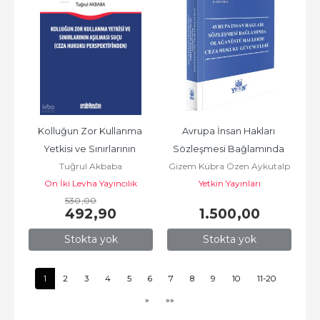
Kolluğun Zor Kullanma 
Avrupa İnsan Hakları 
Yetkisi ve Sınırlarının 
Sözleşmesi Bağlamında 
Tuğrul Akbaba
Gizem Kübra Özen Aykutalp
Aşılması Suçu ;Ceza 
Olağanüstü Hallerde 
On İki Levha Yayıncılık
Yetkin Yayınları
Hukuku...
Ceza...
530
,00
492
,90
1.500
,00
Stokta yok
Stokta yok
1
2
3
4
5
6
7
8
9
10
11-20
»
»»