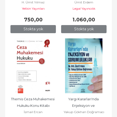
H. Ümit Yılmaz
Ümit Erdem
Hekimin Sorumluluğu
Yetkin Yayınları
Legal Yayıncılık
750
,00
1.060
,00
Stokta yok
Stokta yok
Themis Ceza Muhakemesi 
Yargı Kararları'nda 
Hukuku Konu Kitabı
Enjeksiyon ve 
İsmail Ercan
Yakup Gökhan Doğramacı
Sorumluluklar