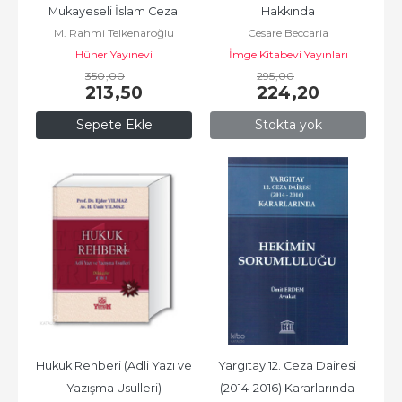
Mukayeseli İslam Ceza 
Hakkında
M. Rahmi Telkenaroğlu
Cesare Beccaria
Hukuku
Hüner Yayınevi
İmge Kitabevi Yayınları
350
,00
295
,00
213
,50
224
,20
Sepete Ekle
Stokta yok
Hukuk Rehberi (Adli Yazı ve 
Yargıtay 12. Ceza Dairesi 
Yazışma Usulleri)
(2014-2016) Kararlarında 