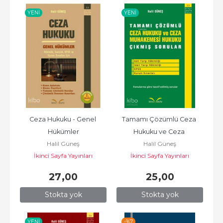
YENI
YENI
Ceza Hukuku - Genel 
Tamamı Çözümlü Ceza 
Hükümler
Hukuku ve Ceza 
Halil Güneş
Halil Güneş
Muhakemesi Hukuku 
İkinci Sayfa Yayınları
İkinci Sayfa Yayınları
Çıkmış Sorular
27
,00
25
,00
Stokta yok
Stokta yok
YENI
-%
7