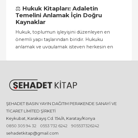
⚖️
Hukuk Kitapları: Adaletin
Temelini Anlamak İçin Doğru
Kaynaklar
Hukuk, toplumun işleyişini düzenleyen en
önemli yapı taşlarından biridir. Hukuku
anlamak ve uygulamak isteyen herkesin en
büyük ihtiyacı ise güvenilir, güncel ve akademik
kitaplara ulaşabilmektir. SehadetKitap.com
olarak hukuk kategorisinde, hem öğrencilerin
hem de profesyonellerin ihtiyaç duyacağı tüm
kaynaklara yer veriyoruz.
????
Hukuk Öğrencileri İçin Temel
ŞEHADET BASIN YAYIN DAĞITIM PERAKENDE SANAYİ VE
ve Yardımcı Kaynaklar
TİCARET LİMİTED ŞİRKETİ
Hukuk fakültesinde öğrenim gören öğrenciler
Keykubat, Karakayış Cd. 154/A, Karatay/Konya
için kaynak seçimi oldukça önemlidir. Geniş
0850 305 94 32
0553 732 6242
905537326242
kapsamlı, örnekli ve uygulamalı kitaplar hem
sehadetkitap@gmail.com