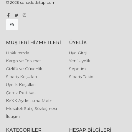
sınav başarısını hem de hukuk bilgisini
© 2026 sehadetkitap.com
geliştirir.
Popüler başlıklar:
Anayasa Hukuku
Medeni Hukuk
MÜŞTERI HIZMETLERI
ÜYELIK
Ceza Hukuku
Hakkımızda
Üye Girişi
Borçlar Hukuku
Kargo ve Teslimat
Yeni Üyelik
İdare Hukuku
Gizlilik ve Güvenlik
Sepetim
Ticaret Hukuku
Uluslararası Hukuk
Sipariş Koşulları
Sipariş Takibi
Ayrıca pratik yapmaya yönelik vaka analizleri,
Üyelik Koşulları
soru-cevap kitapları ve konu özetleri de bu
Çerez Politikası
kategori altında yer alır.
KVKK Aydınlatma Metni
Mesafeli Satış Sözleşmesi
????
Akademik Hukuk Kitapları:
İletişim
Derinlemesine Bilgi İçin
KATEGORILER
HESAP BILGILERI
Hukuk yüksek lisansı, doktora yapan ya da