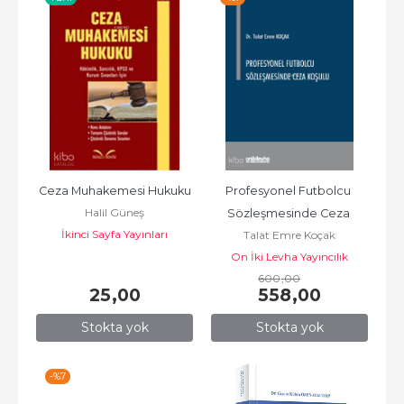
Ceza Muhakemesi Hukuku
Profesyonel Futbolcu 
Halil Güneş
Sözleşmesinde Ceza 
İkinci Sayfa Yayınları
Talat Emre Koçak
Koşulu
On İki Levha Yayıncılık
600
,00
25
,00
558
,00
Stokta yok
Stokta yok
-%
7