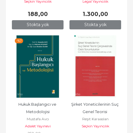
Seçkin Yayıncılık
Legal Yayıncılık
188
,00
1.300
,00
Stokta yok
Stokta yok
-%
7
Hukuk Başlangıcı ve 
Şirket Yöneticilerinin Suç 
Metodolojisi
Genel Teorisi 
Mustafa Avcı
Reşit Karaaslan
Çerçevesinde Ceza 
Adalet Yayınevi
Seçkin Yayıncılık
Sorumlulukları