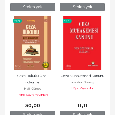
Stokta yok
Stokta yok
YENI
YENI
Ceza Hukuku Özel 
Ceza Muhakemesi Kanunu
Ferudun Yenisey
Hükümler
Uğur Yayıncılık
Halil Güneş
İkinci Sayfa Yayınları
30
,00
11
,11
Stokta yok
Stokta yok