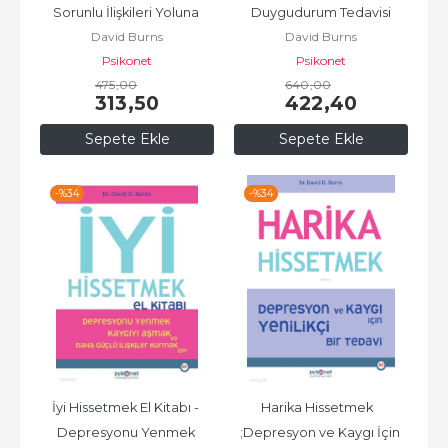
Sorunlu İlişkileri Yoluna 
Duygudurum Tedavisi
David Burns
David Burns
Koymanın Sırrı
Psikonet
Psikonet
475
,00
640
,00
313
,50
422
,40
Sepete Ekle
Sepete Ekle
-%
34
-%
34
İyi Hissetmek El Kitabı - 
Harika Hissetmek	
Depresyonu Yenmek 
;Depresyon ve Kaygı İçin 