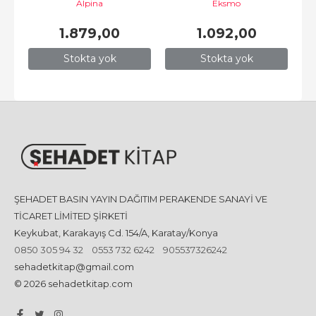
Alpina
Eksmo
предотвращать 
конфликты
1.879
,00
1.092
,00
Stokta yok
Stokta yok
ŞEHADET BASIN YAYIN DAĞITIM PERAKENDE SANAYİ VE
TİCARET LİMİTED ŞİRKETİ
Keykubat, Karakayış Cd. 154/A, Karatay/Konya
0850 305 94 32
0553 732 6242
905537326242
sehadetkitap@gmail.com
© 2026 sehadetkitap.com