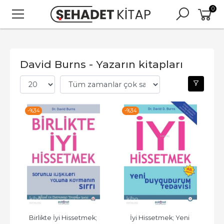
0
David Burns - Yazarın kitapları
-%
34
-%
34
Birlikte İyi Hissetmek; 
İyi Hissetmek; Yeni 