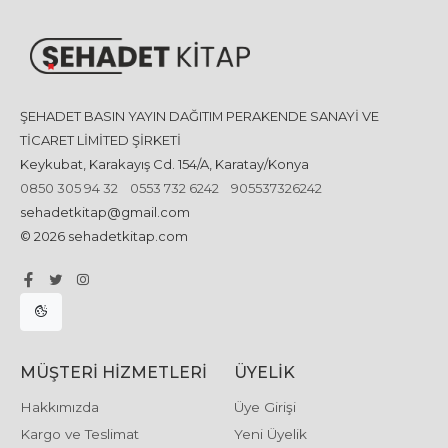
ŞEHADET BASIN YAYIN DAĞITIM PERAKENDE SANAYİ VE
TİCARET LİMİTED ŞİRKETİ
Keykubat, Karakayış Cd. 154/A, Karatay/Konya
0850 305 94 32
0553 732 6242
905537326242
sehadetkitap@gmail.com
© 2026 sehadetkitap.com
MÜŞTERI HIZMETLERI
ÜYELIK
Hakkımızda
Üye Girişi
Kargo ve Teslimat
Yeni Üyelik