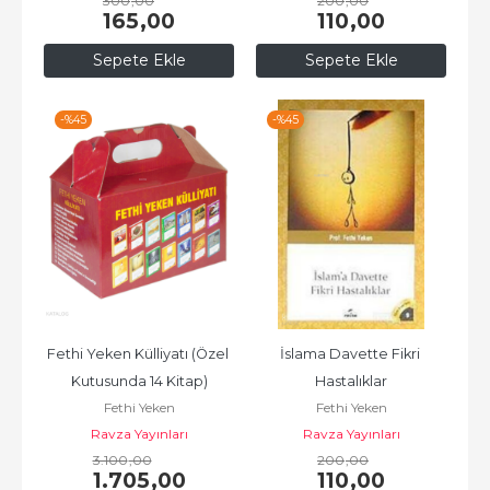
300
,00
200
,00
165
,00
110
,00
Sepete Ekle
Sepete Ekle
-%
45
-%
45
Fethi Yeken Külliyatı (Özel 
İslama Davette Fikri 
Kutusunda 14 Kitap)
Hastalıklar
Fethi Yeken
Fethi Yeken
Ravza Yayınları
Ravza Yayınları
3.100
,00
200
,00
1.705
,00
110
,00