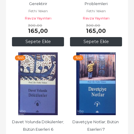
Gerektirir
Problemleri
Fethi Yeken
Fethi Yeken
Ravza Yayınları
Ravza Yayınları
300
,00
300
,00
165
,00
165
,00
Sepete Ekle
Sepete Ekle
-%
45
-%
45
Davet Yolunda Dökülenler; 
Davetçiye Notlar; Bütün 
Bütün Eserleri 6
Eserleri 7