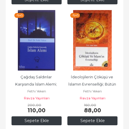
-%
45
-%
45
Çağdaş Saldırılar 
İdeolojilerin Çöküşü ve 
Karşısında İslam Alemi; 
İslamın Evrenselliği; Bütün 
Fethi Yeken
Fethi Yeken
Bütün Eserleri 12
Eserleri 13
Ravza Yayınları
Ravza Yayınları
200
,00
160
,00
110
,00
88
,00
Sepete Ekle
Sepete Ekle