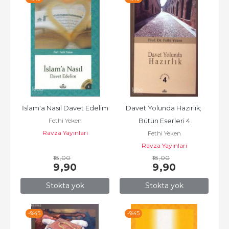
İslam'a Nasıl Davet Edelim
Davet Yolunda Hazırlık; 
Fethi Yeken
Bütün Eserleri 4
Ravza Yayınları
Fethi Yeken
Ravza Yayınları
18
,00
18
,00
9
,90
9
,90
Stokta yok
Stokta yok
-%
45
-%
45