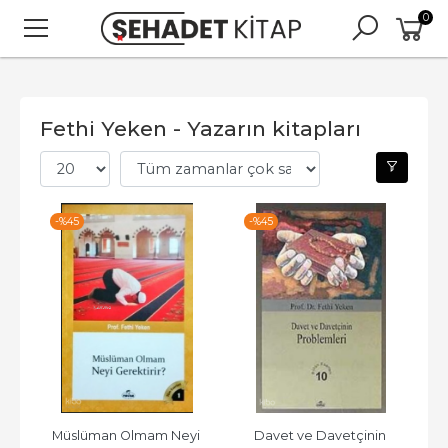
0
Fethi Yeken - Yazarın kitapları
-%
45
-%
45
Müslüman Olmam Neyi 
Davet ve Davetçinin 