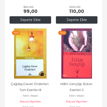
180
,00
200
,00
99
,00
110
,00
Sepete Ekle
Sepete Ekle
-%
45
-%
45
Çağdaş Davet Önderleri; 
İslâm Gençliği; Bütün 
Tüm Eserleri 8
Eserleri 2
Fethi Yeken
Fethi Yeken
Ravza Yayınları
Ravza Yayınları