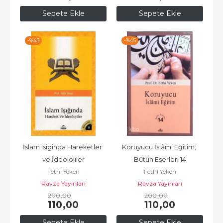
Sepete Ekle
Sepete Ekle
-%
45
-%
45
İslam Isiginda Hareketler 
Koruyucu İslâmi Eğitim; 
ve İdeolojiler
Bütün Eserleri 14
Fethi Yeken
Fethi Yeken
Ravza Yayınları
Ravza Yayınları
200
,00
200
,00
110
,00
110
,00
Sepete Ekle
Sepete Ekle