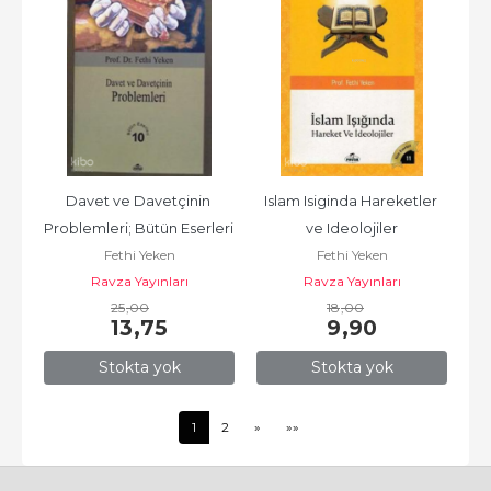
Davet ve Davetçinin 
Islam Isiginda Hareketler 
Problemleri; Bütün Eserleri 
ve Ideolojiler
Fethi Yeken
Fethi Yeken
10
Ravza Yayınları
Ravza Yayınları
25
,00
18
,00
13
,75
9
,90
Stokta yok
Stokta yok
1
2
»
»»