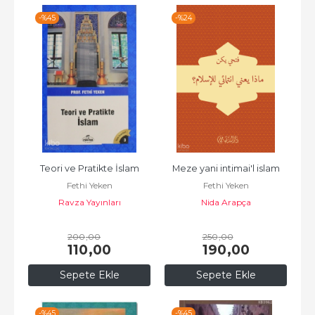
-%
45
-%
24
Teori ve Pratikte İslam
Meze yani intimai'l islam
Fethi Yeken
Fethi Yeken
Ravza Yayınları
Nida Arapça
200
,00
250
,00
110
,00
190
,00
Sepete Ekle
Sepete Ekle
-%
45
-%
45