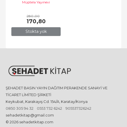
Müptela Yayınevi
280
,00
170
,80
Stokta yok
ŞEHADET BASIN YAYIN DAĞITIM PERAKENDE SANAYİ VE
TİCARET LİMİTED ŞİRKETİ
Keykubat, Karakayış Cd. 154/A, Karatay/Konya
0850 305 94 32
0553 732 6242
905537326242
sehadetkitap@gmail.com
© 2026 sehadetkitap.com