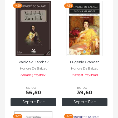
-%
29
-%
64
Vadideki Zambak
Eugenie Grandet
Honore De Balzac
Honore De Balzac
Arkadaş Yayınevi
Maviçatı Yayınları
80
,00
110
,00
56
,80
39
,60
Sepete Ekle
Sepete Ekle
-%
37
-%
37