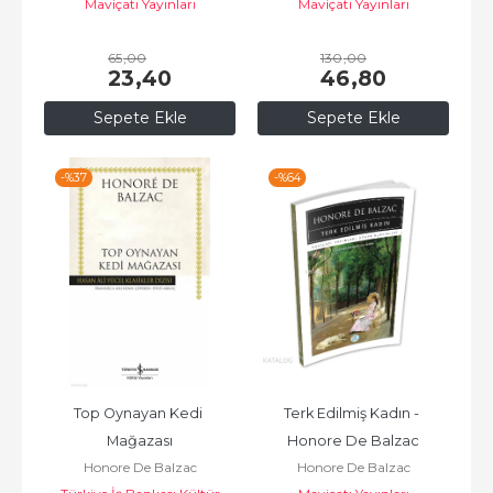
Maviçatı Yayınları
Maviçatı Yayınları
65
,00
130
,00
23
,40
46
,80
Sepete Ekle
Sepete Ekle
-%
37
-%
64
Top Oynayan Kedi 
Terk Edilmiş Kadın - 
Mağazası
Honore De Balzac
Honore De Balzac
Honore De Balzac