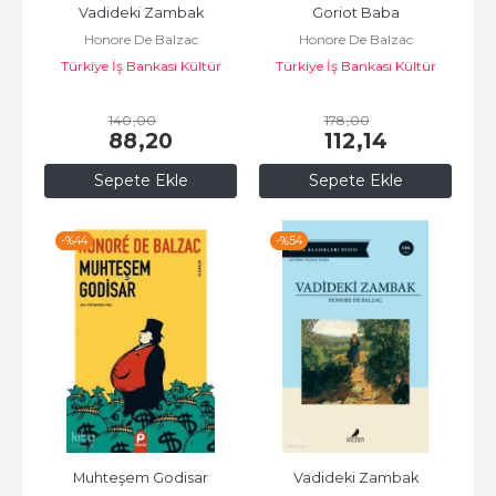
Vadideki Zambak
Goriot Baba
Honore De Balzac
Honore De Balzac
Türkiye İş Bankası Kültür
Türkiye İş Bankası Kültür
Yayınları
Yayınları
140
,00
178
,00
88
,20
112
,14
Sepete Ekle
Sepete Ekle
-%
44
-%
54
Muhteşem Godisar
Vadideki Zambak