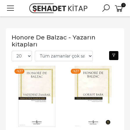
0
Honore De Balzac - Yazarın
kitapları
-%
37
-%
37