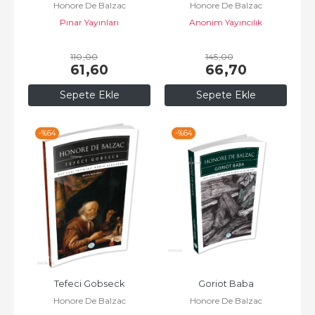
Honore De Balzac
Honore De Balzac
Pınar Yayınları
Anonim Yayıncılık
110
,00
145
,00
61
,60
66
,70
Sepete Ekle
Sepete Ekle
-%
64
-%
64
Tefeci Gobseck
Goriot Baba
Honore De Balzac
Honore De Balzac