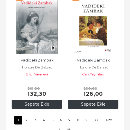
Vadideki Zambak
Vadideki Zambak
Honore De Balzac
Honore De Balzac
Bilgi Yayınevi
Can Yayınları
210
,00
200
,00
132
,30
126
,00
Sepete Ekle
Sepete Ekle
1
2
3
4
5
6
7
8
9
10
11-20
»
»»