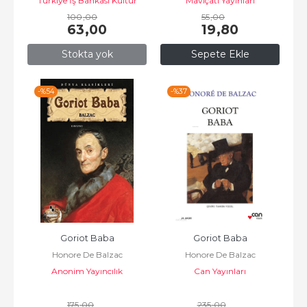
Türkiye İş Bankası Kültür
Maviçatı Yayınları
100
Yayınları
,00
55
,00
63
,00
19
,80
Stokta yok
Sepete Ekle
-%
54
-%
37
Goriot Baba
Goriot Baba
Honore De Balzac
Honore De Balzac
Anonim Yayıncılık
Can Yayınları
175
,00
235
,00