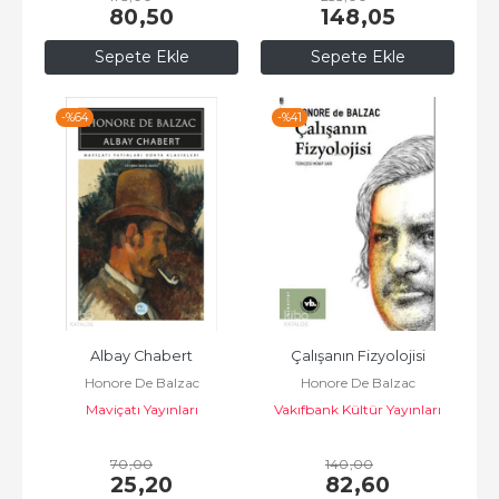
80
,50
148
,05
Sepete Ekle
Sepete Ekle
-%
64
-%
41
Albay Chabert
Çalışanın Fizyolojisi
Honore De Balzac
Honore De Balzac
Maviçatı Yayınları
Vakıfbank Kültür Yayınları
70
,00
140
,00
25
,20
82
,60