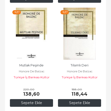
-%
37
-%
37
Mutlak Peşinde
Tılsımlı Deri
Honore De Balzac
Honore De Balzac
Türkiye İş Bankası Kültür
Türkiye İş Bankası Kültür
Yayınları
Yayınları
220
,00
188
,00
138
,60
118
,44
Sepete Ekle
Sepete Ekle