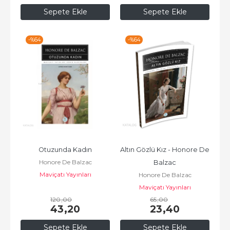
Sepete Ekle
Sepete Ekle
-%
64
-%
64
Otuzunda Kadın
Altın Gözlü Kız - Honore De 
Honore De Balzac
Balzac
Maviçatı Yayınları
Honore De Balzac
Maviçatı Yayınları
120
,00
65
,00
43
,20
23
,40
Sepete Ekle
Sepete Ekle