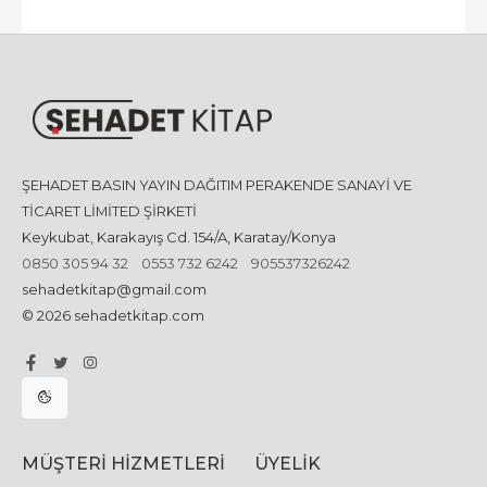
ŞEHADET BASIN YAYIN DAĞITIM PERAKENDE SANAYİ VE
TİCARET LİMİTED ŞİRKETİ
Keykubat, Karakayış Cd. 154/A, Karatay/Konya
0850 305 94 32
0553 732 6242
905537326242
sehadetkitap@gmail.com
© 2026 sehadetkitap.com
MÜŞTERI HIZMETLERI
ÜYELIK