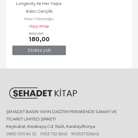
Longevity ile Her Yaşta 
Kalıcı Gençlik
Kaan Yılancıoğlu
Hayy Kitap
300
,00
180
,00
Stokta yok
ŞEHADET BASIN YAYIN DAĞITIM PERAKENDE SANAYİ VE
TİCARET LİMİTED ŞİRKETİ
Keykubat, Karakayış Cd. 154/A, Karatay/Konya
0850 305 94 32
0553 732 6242
905537326242