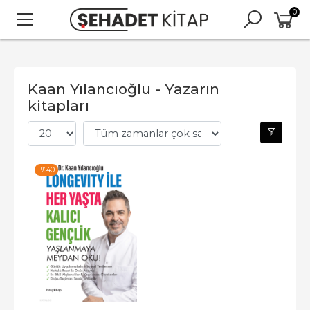
0
Kaan Yılancıoğlu - Yazarın
kitapları
-%
40