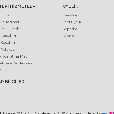
ERI HIZMETLERI
ÜYELIK
mızda
Üye Girişi
ve Teslimat
Yeni Üyelik
k ve Güvenlik
Sepetim
 Koşulları
Sipariş Takibi
 Koşulları
Politikası
Aydınlatma Metni
li Satış Sözleşmesi
m
P BILGILERI
ilgileriniz 256bit SSL Sertifikası ile %100 koruma altındadır..