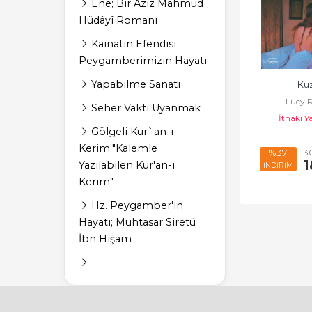
Ene; Bir Aziz Mahmud
Hüdâyî Romanı
Kainatın Efendisi
Peygamberimizin Hayatı
Yapabilme Sanatı
Ku
Lucy 
Seher Vakti Uyanmak
İthaki Y
Gölgeli Kur`an-ı
Kerim;"Kalemle
3
%37
1
Yazılabilen Kur'an-ı
İNDİRİM
Kerim"
Hz. Peygamber'in
Hayatı; Muhtasar Siretü
İbn Hişam