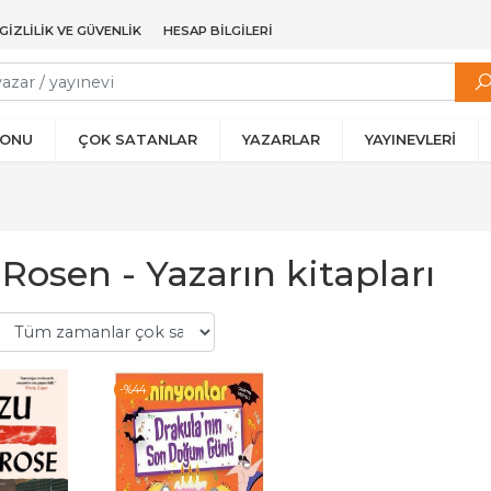
GIZLILIK VE GÜVENLIK
HESAP BILGILERI
YONU
ÇOK SATANLAR
YAZARLAR
YAYINEVLERİ
Rosen - Yazarın kitapları
-%
44