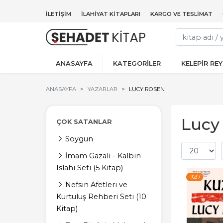
İLETIŞIM
İLAHIYAT KITAPLARI
KARGO VE TESLIMAT
ANASAYFA
KATEGORİLER
KELEPİR RE
ANASAYFA
YAZARLAR
LUCY ROSEN
Lucy 
ÇOK SATANLAR
Soygun
İmam Gazali - Kalbin
Islahı Seti (5 Kitap)
-%
37
Nefsin Afetleri ve
Kurtuluş Rehberi Seti (10
Kitap)