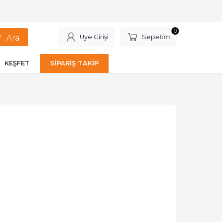
0
Üye Girişi
Sepetim
KEŞFET
SİPARİŞ TAKİP