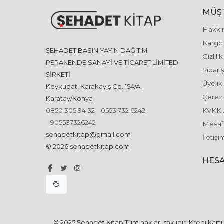
MÜŞT
Hakkı
Kargo 
ŞEHADET BASIN YAYIN DAĞITIM
Gizlili
PERAKENDE SANAYİ VE TİCARET LİMİTED
Sipariş
ŞİRKETİ
Üyelik
Keykubat, Karakayış Cd. 154/A,
Çerez 
Karatay/Konya
0850 305 94 32
0553 732 6242
KVKK 
905537326242
Mesafe
sehadetkitap@gmail.com
İletişi
© 2026 sehadetkitap.com
HESA
© 2025 Şehadet Kitap Tüm hakları saklıdır. Kredi kartı b