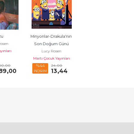
zu
Minyonlar-Drakula'nın 
Rosen
Son Doğum Günü
ayınları
Lucy Rosen
Martı Çocuk Yayınları
00
,00
24
,00
%44
89
,00
13
,44
İNDİRİM