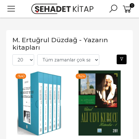
0
M. Ertuğrul Düzdağ - Yazarın
kitapları
-%
40
-%
24