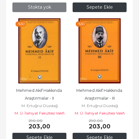
Stokta yok
Sepete Ekle
-%
30
-%
30
Mehmed Akif Hakkında 
Mehmed Akif Hakkında 
Araştırmalar - II
Araştırmalar - III
M. Ertuğrul Düzdağ
M. Ertuğrul Düzdağ
M. Ü. İlahiyat Fakültesi Vakfı
M. Ü. İlahiyat Fakültesi Vakfı
290
Yayınları
,00
290
Yayınları
,00
203
,00
203
,00
Sepete Ekle
Sepete Ekle