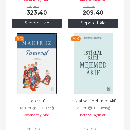
Ketebe Yayınları
Ketebe Yayınları
539
,00
349
,00
323
,40
209
,40
Sepete Ekle
Sepete Ekle
-%
40
-%
40
Tasavvuf
İstiklâl Şâiri Mehmed Âkif
M. Ertuğrul Düzdağ
M. Ertuğrul Düzdağ
Ketebe Yayınları
Ketebe Yayınları
289
,00
369
,00