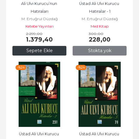
Ali Ulvi Kurucu’nun 
Üstad Ali Ulvi Kurucu 
Hatıraları
Hatıralar - 1
M. Ertuğrul Düzdağ
M. Ertuğrul Düzdağ
Ketebe Yayınları
Med Kitap
2.299
,00
300
,00
1.379
,40
228
,00
Sepete Ekle
Stokta yok
-%
24
-%
24
Üstad Ali Ulvi Kurucu 
Üstad Ali Ulvi Kurucu 