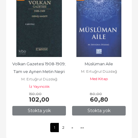
Volkan Gazetesi 1908-1909; 
Müslüman Aile
M. Ertuğrul Düzdağ
Tam ve Aynen Metin Neşri
Med Kitap
M. Ertuğrul Düzdağ
İz Yayıncılık
150
,00
80
,00
102
,00
60
,80
Stokta yok
Stokta yok
1
2
»
»»