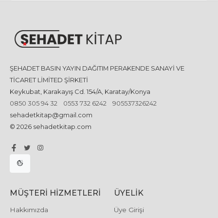
ŞEHADET BASIN YAYIN DAĞITIM PERAKENDE SANAYİ VE
TİCARET LİMİTED ŞİRKETİ
Keykubat, Karakayış Cd. 154/A, Karatay/Konya
0850 305 94 32
0553 732 6242
905537326242
sehadetkitap@gmail.com
© 2026 sehadetkitap.com
MÜŞTERI HIZMETLERI
ÜYELIK
Hakkımızda
Üye Girişi