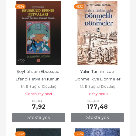
-%
34
-%
32
Şeyhülislam Ebussuud 
Yakın Tarihimizde 
Efendi Fetvaları Kanuni 
Dönmelik ve Dönmeler
M. Ertuğrul Düzdağ
M. Ertuğrul Düzdağ
Devrinde Osmanlı Hayatı
Gonca Yayınevi
İz Yayıncılık
12
,00
261
,00
7
,92
177
,48
Stokta yok
Stokta yok
-%
32
-%
24