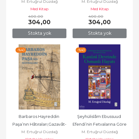
M. Ertuğrul Düzdağ
M. Ertuğrul Düzdağ
Med Kitap
Med Kitap
400
,00
400
,00
304
,00
304
,00
Stokta yok
Stokta yok
-%
40
-%
40
Barbaros Hayreddin 
Şeyhülislâm Ebussuud 
Paşa’nın Hâtıraları;Gazavât-
Efendi’nin Fetvalarına Göre 
M. Ertuğrul Düzdağ
M. Ertuğrul Düzdağ
ı Hayreddin Paşa
Kanûnî Devrinde...