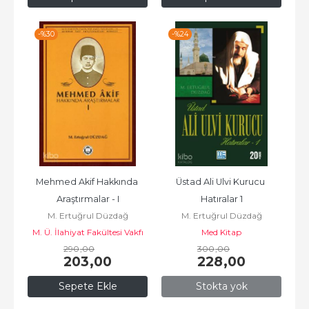
-%
30
-%
24
Mehmed Akif Hakkında 
Üstad Ali Ulvi Kurucu 
Araştırmalar - I
Hatıralar 1
M. Ertuğrul Düzdağ
M. Ertuğrul Düzdağ
M. Ü. İlahiyat Fakültesi Vakfı
Med Kitap
290
Yayınları
,00
300
,00
203
,00
228
,00
Sepete Ekle
Stokta yok