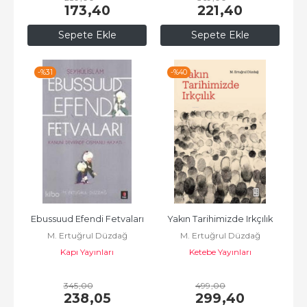
173
,40
221
,40
Sepete Ekle
Sepete Ekle
-%
31
-%
40
Ebussuud Efendi Fetvaları
Yakın Tarihimizde Irkçılık
M. Ertuğrul Düzdağ
M. Ertuğrul Düzdağ
Kapı Yayınları
Ketebe Yayınları
345
,00
499
,00
238
,05
299
,40