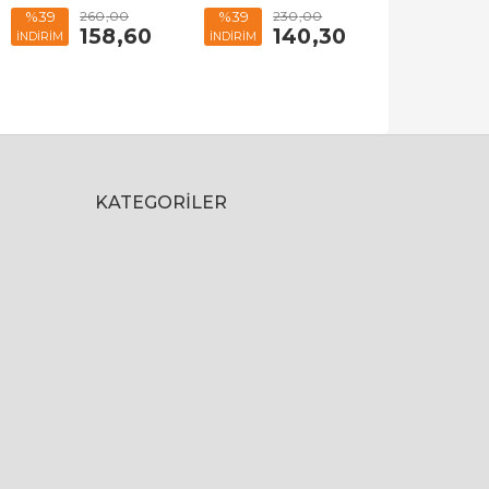
260
,00
230
,00
%39
%39
158
,60
140
,30
İNDİRİM
İNDİRİM
KATEGORILER