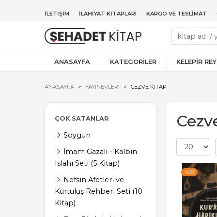
İLETIŞIM
İLAHIYAT KITAPLARI
KARGO VE TESLIMAT
ANASAYFA
KATEGORİLER
KELEPİR RE
ANASAYFA
YAYINEVLERI
CEZVE KITAP
Cezve
ÇOK SATANLAR
Soygun
İmam Gazali - Kalbin
Islahı Seti (5 Kitap)
-%
39
Nefsin Afetleri ve
Kurtuluş Rehberi Seti (10
Kitap)