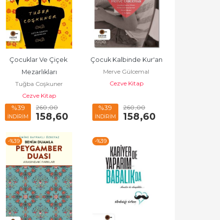
Çocuklar Ve Çiçek 
Çocuk Kalbinde Kur'an
Merve Gülcemal
Mezarlıkları
Cezve Kitap
Tuğba Coşkuner
Cezve Kitap
260
,00
260
,00
%39
%39
158
,60
158
,60
İNDİRİM
İNDİRİM
-%
39
-%
39