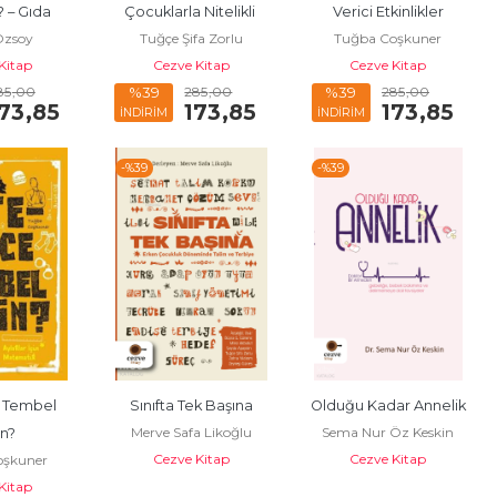
– Gıda 
Çocuklarla Nitelikli 
Verici Etkinlikler
Özsoy
Tuğçe Şifa Zorlu
Tuğba Coşkuner
; Gıda 
Zaman Geçirme 
Kitap
Cezve Kitap
Cezve Kitap
e Genel...
Rehberi
85
,00
285
,00
285
,00
%39
%39
73
,85
173
,85
173
,85
İNDİRİM
İNDİRİM
-%
39
-%
39
 Tembel 
Sınıfta Tek Başına
Olduğu Kadar Annelik
Merve Safa Likoğlu
Sema Nur Öz Keskin
in?
Cezve Kitap
Cezve Kitap
oşkuner
Kitap