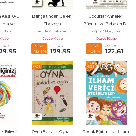
Keşfi;0-6 
Bilinçaltından Gelen 
Çocuklar Anneleri 
anma ve 
Ebeveyn
Büyütür ve Babaları Da
r Ertem
Feride Koçak Can
Tuğba Akbey İnan
Dayalı Bir 
Kitap
Cezve Kitap
Cezve Kitap
ber
95
,00
295
,00
201
,00
%39
%39
79
,95
179
,95
122
,61
İNDİRİM
İNDİRİM
-%
39
-%
39
i Biliyor 
Oyna Evladım Oyna - 
Çocuk Eğitimi İçin İlham 