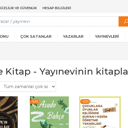
GIZLILIK VE GÜVENLIK
HESAP BILGILERI
YONU
ÇOK SATANLAR
YAZARLAR
YAYINEVLERİ
 Kitap - Yayınevinin kitapla
-%
39
-%
39