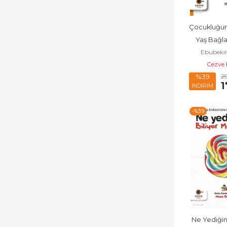
Çocukluğun 
Yaş Bağl
Ebubeki
Mahremiyete 
Cezve 
Reh
2
%39
1
İNDİRİM
-%
39
Ne Yediğiniz