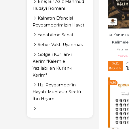
Ene; Bir Aziz Mahmud
Hüdâyî Romanı
Kainatın Efendisi
Peygamberimizin Hayatı
Yapabilme Sanatı
Kur’an’ın H
Kelimeleri
Seher Vakti Uyanmak
Fatma 
Manaları ve 
Gölgeli Kur`an-ı
Karamol
Cezve 
Kullanı
Kerim;"Kalemle
2
%39
1
Yazılabilen Kur'an-ı
İNDİRİM
Kerim"
-%
39
Hz. Peygamber'in
Hayatı; Muhtasar Siretü
İbn Hişam