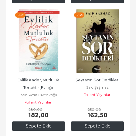
-%
35
-%
35
Evlilik Kader, Mutluluk 
Şeytanın Sor Dedikleri
Said Şaşmaz
Tercihtir ;Evliliği 
Foliant Yayınları
Fatih Reşit Civelekoğlu
Güzelleştirmenin Kitabı
Foliant Yayınları
280
,00
250
,00
182
,00
162
,50
Sepete Ekle
Sepete Ekle