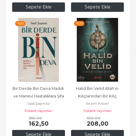
Sepete Ekle
Sepete Ekle
-%
35
-%
35
Bir Derde Bin Deva Maddi 
Halid Bin Velid Allah'ın 
ve Manevi Hastalıklara Şifa
Kılıçlarından Bir Kılıç
Said Şaşmaz
İkram Arslan
Foliant Yayınları
Foliant Yayınları
250
,00
320
,00
162
,50
208
,00
Sepete Ekle
Sepete Ekle