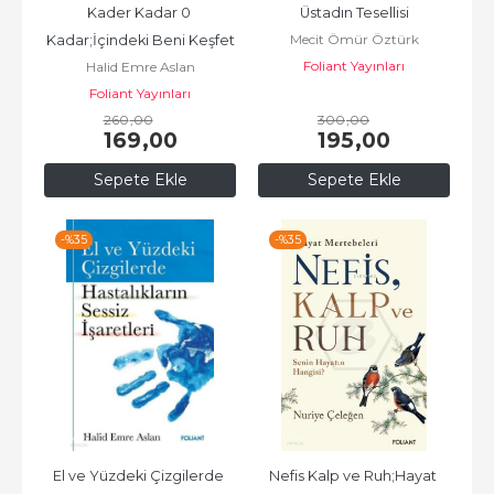
Kader Kadar 0 
Üstadın Tesellisi
Mecit Ömür Öztürk
Kadar;İçindeki Beni Keşfet
Foliant Yayınları
Halid Emre Aslan
Foliant Yayınları
260
,00
300
,00
169
,00
195
,00
Sepete Ekle
Sepete Ekle
-%
35
-%
35
El ve Yüzdeki Çizgilerde 
Nefis Kalp ve Ruh;Hayat 