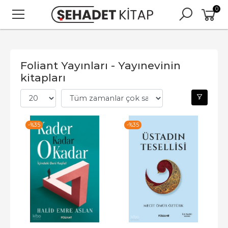
0
Foliant Yayınları - Yayınevinin
kitapları
-%
35
-%
35