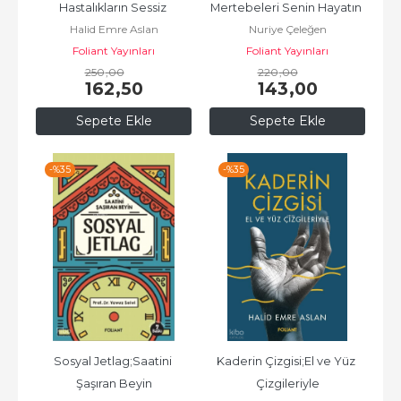
Hastalıkların Sessiz 
Mertebeleri Senin Hayatın 
Halid Emre Aslan
Nuriye Çeleğen
İşaretleri
Hangisi?
Foliant Yayınları
Foliant Yayınları
250
,00
220
,00
162
,50
143
,00
Sepete Ekle
Sepete Ekle
-%
35
-%
35
Sosyal Jetlag;Saatini 
Kaderin Çizgisi;El ve Yüz 
Şaşıran Beyin
Çizgileriyle