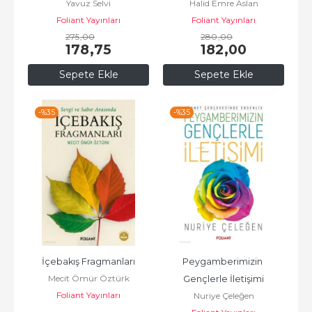
Yavuz Selvi
Halid Emre Aslan
Foliant Yayınları
Foliant Yayınları
275
,00
280
,00
178
,75
182
,00
Sepete Ekle
Sepete Ekle
-%
35
-%
35
İçebakış Fragmanları
Peygamberimizin 
Mecit Ömür Öztürk
Gençlerle İletişimi
Foliant Yayınları
Nuriye Çeleğen