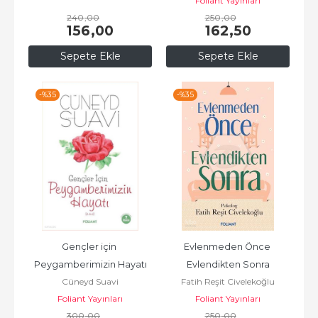
Foliant Yayınları
240
,00
250
,00
156
,00
162
,50
Sepete Ekle
Sepete Ekle
-%
35
-%
35
Gençler için 
Evlenmeden Önce 
Peygamberimizin Hayatı
Evlendikten Sonra
Cüneyd Suavi
Fatih Reşit Civelekoğlu
Foliant Yayınları
Foliant Yayınları
300
,00
250
,00