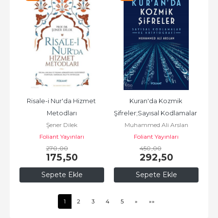
Risale-i Nur'da Hizmet 
Kuran'da Kozmik 
Metodları
Şifreler;Sayısal Kodlamalar 
Şener Dilek
Muhammed Ali Arslan
ve Kriptografi
Foliant Yayınları
Foliant Yayınları
270
,00
450
,00
175
,50
292
,50
Sepete Ekle
Sepete Ekle
1
2
3
4
5
»
»»