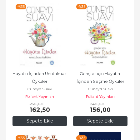
-%
35
-%
35
Hayatın İçinden Unutulmaz 
Gençler için Hayatın 
Öyküler
İçinden Seçme Öyküler
Cüneyd Suavi
Cüneyd Suavi
Foliant Yayınları
Foliant Yayınları
250
,00
240
,00
162
,50
156
,00
Sepete Ekle
Sepete Ekle
-%
35
-%
35