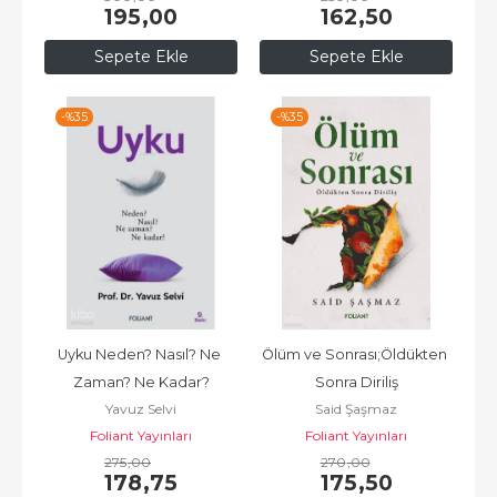
195
,00
162
,50
Sepete Ekle
Sepete Ekle
-%
35
-%
35
Uyku Neden? Nasıl? Ne 
Ölüm ve Sonrası;Öldükten 
Zaman? Ne Kadar?
Sonra Diriliş
Yavuz Selvi
Said Şaşmaz
Foliant Yayınları
Foliant Yayınları
275
,00
270
,00
178
,75
175
,50