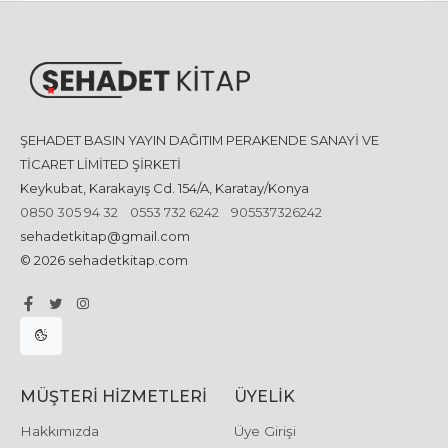
ŞEHADET BASIN YAYIN DAĞITIM PERAKENDE SANAYİ VE
TİCARET LİMİTED ŞİRKETİ
Keykubat, Karakayış Cd. 154/A, Karatay/Konya
0850 305 94 32
0553 732 6242
905537326242
sehadetkitap@gmail.com
© 2026 sehadetkitap.com
MÜŞTERI HIZMETLERI
ÜYELIK
Hakkımızda
Üye Girişi