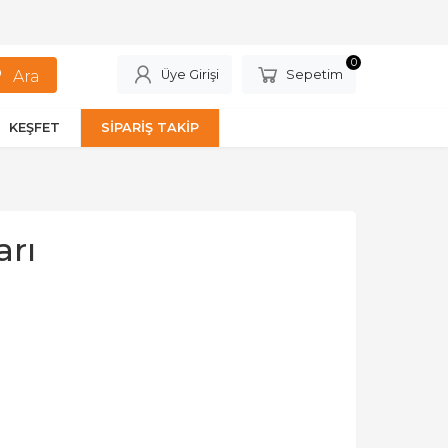
0
Üye Girişi
Sepetim
KEŞFET
SİPARİŞ TAKİP
arı