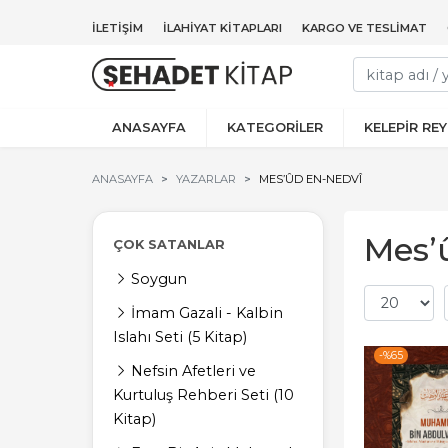
İLETIŞIM
İLAHIYAT KITAPLARI
KARGO VE TESLIMAT
ANASAYFA
KATEGORİLER
KELEPİR RE
ANASAYFA
YAZARLAR
MES’ÛD EN-NEDVÎ
Mes’û
ÇOK SATANLAR
Soygun
İmam Gazali - Kalbin
Islahı Seti (5 Kitap)
-%
65
Nefsin Afetleri ve
Kurtuluş Rehberi Seti (10
Kitap)