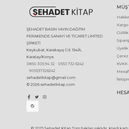
MÜŞT
Hakkı
Kargo 
ŞEHADET BASIN YAYIN DAĞITIM
Gizlili
PERAKENDE SANAYİ VE TİCARET LİMİTED
Sipariş
ŞİRKETİ
Üyelik
Keykubat, Karakayış Cd. 154/A,
Çerez 
Karatay/Konya
0850 305 94 32
0553 732 6242
KVKK 
905537326242
Mesafe
sehadetkitap@gmail.com
İletişi
© 2026 sehadetkitap.com
HESA
© 2025 Şehadet Kitap Tüm hakları saklıdır. Kredi kartı b