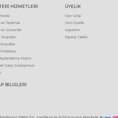
ERI HIZMETLERI
ÜYELIK
mızda
Üye Girişi
ve Teslimat
Yeni Üyelik
k ve Güvenlik
Sepetim
 Koşulları
Sipariş Takibi
 Koşulları
Politikası
Aydınlatma Metni
li Satış Sözleşmesi
m
P BILGILERI
ilgileriniz 256bit SSL Sertifikası ile %100 koruma altındadır..