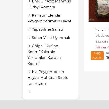
Ene; Bir Aziz Mahmud
Hüdâyî Romanı
Kainatın Efendisi
Peygamberimizin Hayatı
Yapabilme Sanatı
Muhamme
Abdulve
Seher Vakti Uyanmak
Mes’ûd E
Islahçı,Mazlum
Gölgeli Kur`an-ı
Minber Y
Uğramış B
Kerim;"Kalemle
3
%65
1
Yazılabilen Kur'an-ı
İNDİRİM
Kerim"
Hz. Peygamber'in
Hayatı; Muhtasar Siretü
İbn Hişam