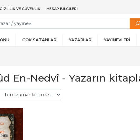
GIZLILIK VE GÜVENLIK
HESAP BILGILERI
YONU
ÇOK SATANLAR
YAZARLAR
YAYINEVLERİ
d En-Nedvî - Yazarın kitapl