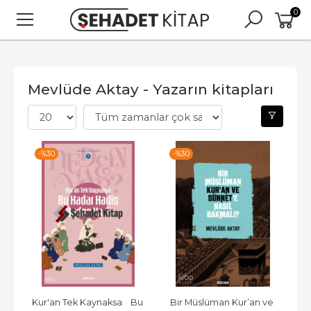
0
Mevlüde Aktay - Yazarın kitapları
-%
30
-%
30
Kur'an Tek Kaynaksa    Bu 
Bir Müslüman Kur’an ve 