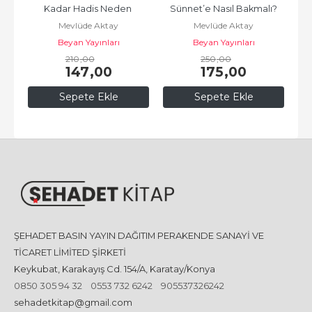
Kadar Hadis Neden 
Sünnet’e Nasıl Bakmalı?
Mevlüde Aktay
Mevlüde Aktay
Var?;Neden Var Serisi -7
Beyan Yayınları
Beyan Yayınları
210
,00
250
,00
147
,00
175
,00
Sepete Ekle
Sepete Ekle
ŞEHADET BASIN YAYIN DAĞITIM PERAKENDE SANAYİ VE
TİCARET LİMİTED ŞİRKETİ
Keykubat, Karakayış Cd. 154/A, Karatay/Konya
0850 305 94 32
0553 732 6242
905537326242
sehadetkitap@gmail.com