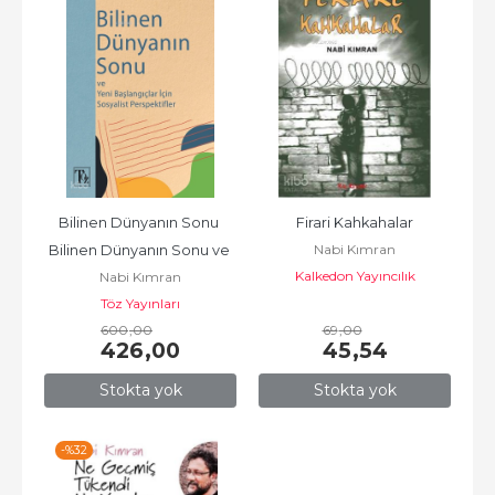
Bilinen Dünyanın Sonu 
Firari Kahkahalar
Nabi Kımran
Bilinen Dünyanın Sonu ve 
Kalkedon Yayıncılık
Nabi Kımran
Başlangıçlar İçin...
Töz Yayınları
600
,00
69
,00
426
,00
45
,54
Stokta yok
Stokta yok
-%
32