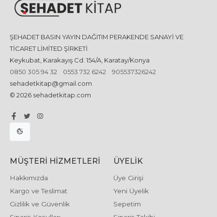
ŞEHADET BASIN YAYIN DAĞITIM PERAKENDE SANAYİ VE
TİCARET LİMİTED ŞİRKETİ
Keykubat, Karakayış Cd. 154/A, Karatay/Konya
0850 305 94 32
0553 732 6242
905537326242
sehadetkitap@gmail.com
© 2026 sehadetkitap.com
MÜŞTERI HIZMETLERI
ÜYELIK
Hakkımızda
Üye Girişi
Kargo ve Teslimat
Yeni Üyelik
Gizlilik ve Güvenlik
Sepetim
Sipariş Koşulları
Sipariş Takibi