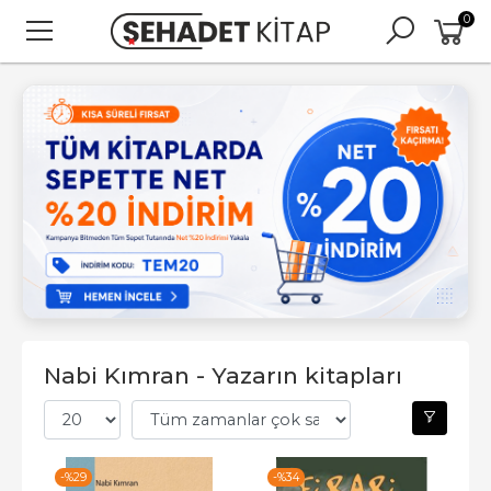
0
Nabi Kımran - Yazarın kitapları
-%
29
-%
34