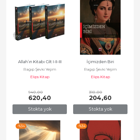
Allah’ın Kitabı Cilt I-II-III
İçimizden Biri
Ragıp Şevki Yeşim
Ragıp Şevki Yeşim
Elips Kitap
Elips Kitap
940
,00
310
,00
620
,40
204
,60
Stokta yok
Stokta yok
-%
34
-%
34