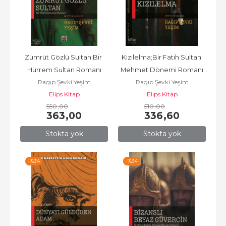
Zümrüt Gözlü Sultan;Bir 
Kızılelma;Bir Fatih Sultan 
Hürrem Sultan Romanı
Mehmet Dönemi Romanı
Ragıp Şevki Yeşim
Ragıp Şevki Yeşim
Elips Kitap
Elips Kitap
550
,00
510
,00
363
,00
336
,60
Stokta yok
Stokta yok
-%
34
-%
34