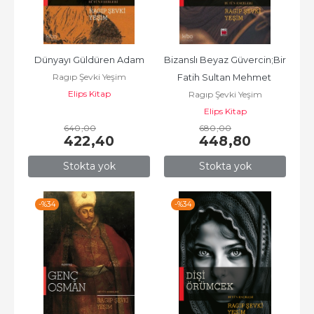
Dünyayı Güldüren Adam
Bizanslı Beyaz Güvercin;Bir 
Ragıp Şevki Yeşim
Fatih Sultan Mehmet 
Elips Kitap
Ragıp Şevki Yeşim
Dönemi Romanı
Elips Kitap
640
,00
680
,00
422
,40
448
,80
Stokta yok
Stokta yok
-%
34
-%
34