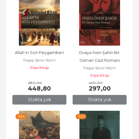
Allah’ın Son Peygamberi
Ovaya İnen Şahin;Bir 
Ragıp Şevki Yeşim
Osman Gazi Romanı
Elips Kitap
Ragıp Şevki Yeşim
Elips Kitap
680
,00
450
,00
448
,80
297
,00
Stokta yok
Stokta yok
-%
34
-%
34