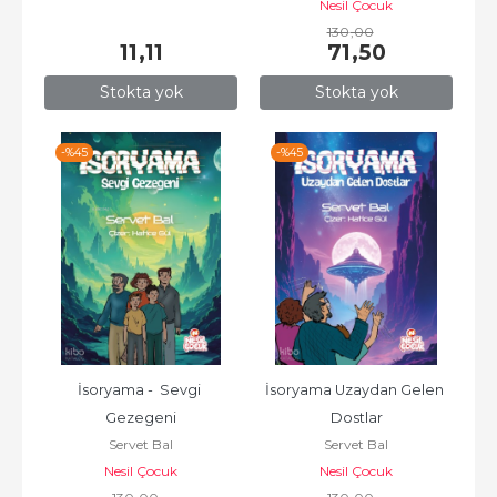
Nesil Çocuk
130
,00
11
,11
71
,50
Stokta yok
Stokta yok
-%
45
-%
45
İsoryama -  Sevgi 
İsoryama Uzaydan Gelen 
Gezegeni
Dostlar
Servet Bal
Servet Bal
Nesil Çocuk
Nesil Çocuk