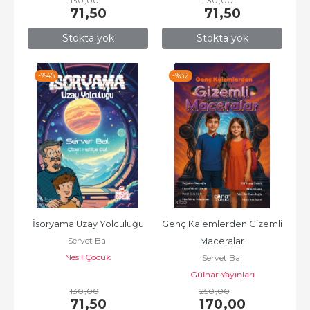
130
,00
130
,00
71
,50
71
,50
Stokta yok
Stokta yok
-%
45
-%
32
İsoryama Uzay Yolculuğu
Genç Kalemlerden Gizemli 
Servet Bal
Maceralar
Nesil Çocuk
Servet Bal
Gülnar Yayınları
130
,00
250
,00
71
,50
170
,00