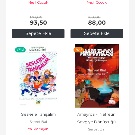
Nesil Çocuk
Nesil Çocuk
170
,00
160
,00
93
,50
88
,00
Sepete Ekle
Sepete Ekle
YENI
-%
45
Seslerle Tanışalım
Amayrosi -  Nefretin 
Servet Bal
Sevgiye Dönüştüğü 
Ya-Pa Yayın
Servet Bal
Gezegen