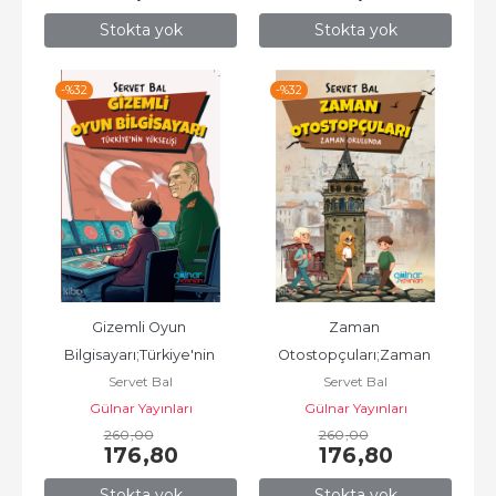
Stokta yok
Stokta yok
-%
32
-%
32
Gizemli Oyun 
Zaman 
Bilgisayarı;Türkiye'nin 
Otostopçuları;Zaman 
Servet Bal
Servet Bal
Yükselişi
Okulunda
Gülnar Yayınları
Gülnar Yayınları
260
,00
260
,00
176
,80
176
,80
Stokta yok
Stokta yok