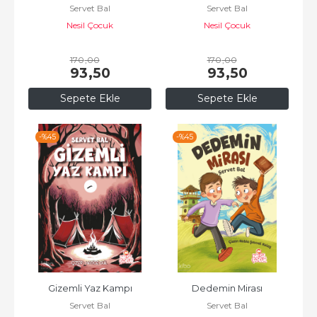
Servet Bal
Servet Bal
Nesil Çocuk
Nesil Çocuk
170
,00
170
,00
93
,50
93
,50
Sepete Ekle
Sepete Ekle
-%
45
-%
45
Gizemli Yaz Kampı
Dedemin Mirası
Servet Bal
Servet Bal