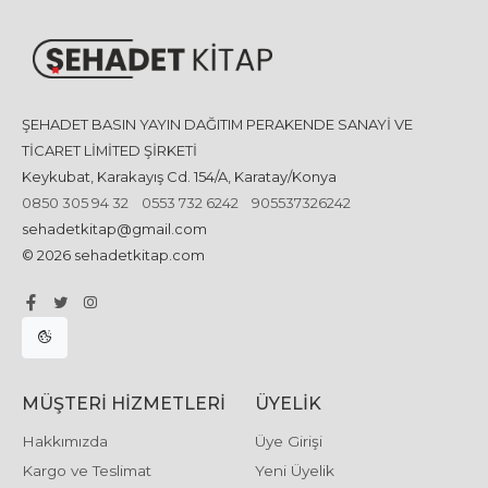
ŞEHADET BASIN YAYIN DAĞITIM PERAKENDE SANAYİ VE
TİCARET LİMİTED ŞİRKETİ
Keykubat, Karakayış Cd. 154/A, Karatay/Konya
0850 305 94 32
0553 732 6242
905537326242
sehadetkitap@gmail.com
© 2026 sehadetkitap.com
MÜŞTERI HIZMETLERI
ÜYELIK
Hakkımızda
Üye Girişi
Kargo ve Teslimat
Yeni Üyelik