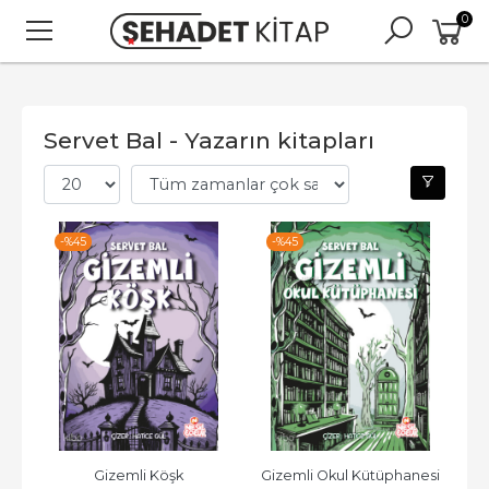
0
Servet Bal - Yazarın kitapları
-%
45
-%
45
Gizemli Köşk
Gizemli Okul Kütüphanesi